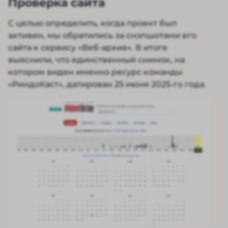
Проверка сайта
С целью определить, когда проект был
активен, мы обратились за снэпшотами его
сайта к сервису «Веб-архив». В итоге
выяснили, что единственный снимок, на
котором виден именно ресурс команды
«РиндоКаст», датирован 25 июня 2025-го года.