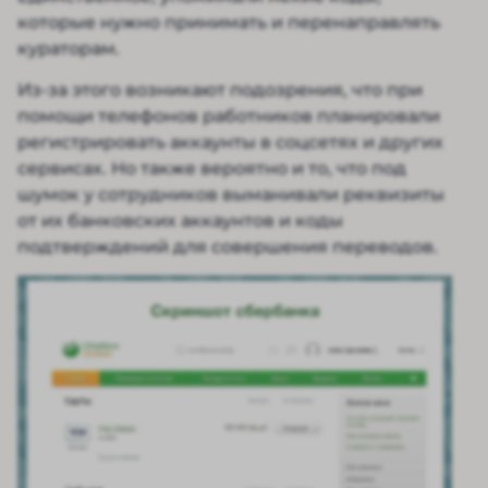
которые нужно принимать и перенаправлять
кураторам.
Из-за этого возникают подозрения, что при
помощи телефонов работников планировали
регистрировать аккаунты в соцсетях и других
сервисах. Но также вероятно и то, что под
шумок у сотрудников выманивали реквизиты
от их банковских аккаунтов и коды
подтверждений для совершения переводов.