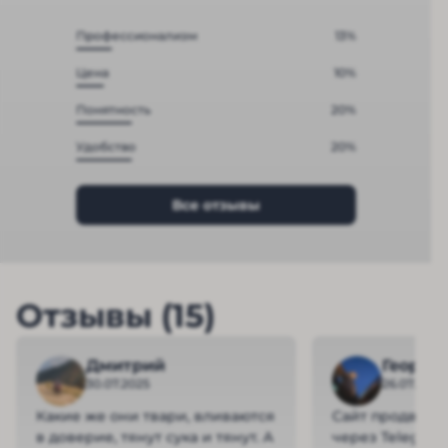
Профессионализм
13%
Цена
10%
Понятность
20%
Удобство
20%
Все отзывы
Отзывы (15)
Дмитрий
Георги
30.07.2025
26.07.2025
Какие же они твари, вливаются
Сайт продвига
в доверие, тянут сука и тянут. А
через Telegram