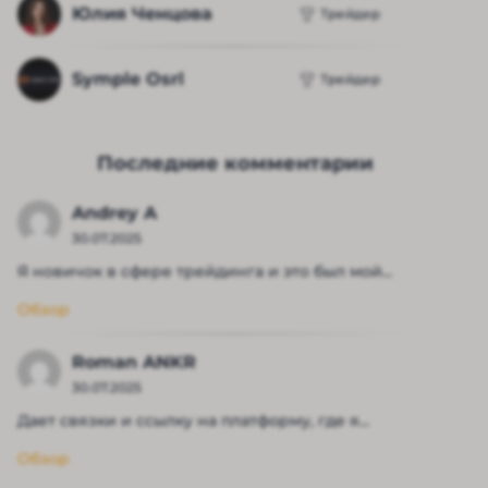
Юлия Ченцова
Трейдер
Symple Osrl
Трейдер
Последние комментарии
Andrey A
30.07.2025
Я новичок в сфере трейдинга и это был мой...
Обзор
Roman ANKR
30.07.2025
Дает связки и ссылку на платформу, где я...
Обзор