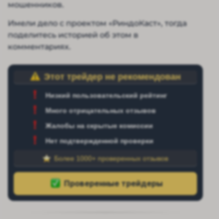
мошенников.
Имели дело с проектом «РиндоКаст», тогда
поделитесь историей об этом в
комментариях.
Этот трейдер не рекомендован
Низкий пользовательский рейтинг
Много отрицательных отзывов
Жалобы на скрытые комиссии
Нет подтвержденной проверки
Более 1000+ проверенных отзывов