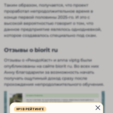
Таким образом, получается, что проект
проработал непродолжительное время в
конце первой половины 2025-го. И это с
высокой вероятностью говорит о том, что
данное предприятие являлось однодневкой,
которое создавалось специально под скам.
Отзывы о biorit ru
Отзывы о «РиндоКаст» и anna viptg были
опубликованы на сайте biorit ru. Во всех них
Анну благодарили за возможность начать
получать ощутимый доход сразу после
прохождения непродолжительного обучения.
№1 В РЕЙТИНГЕ