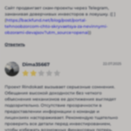
Сайт продвигает скам-проекты через Telegram,
заманивая доверчивых инвесторов в ловушку. ([ ]
(
https://backfund.net/blog/post/portal-
tehnoobzorcom-chto-skryvaetsya-za-nevinnymi-
obzorami-devajsov?utm_source=openai
))
Ответить
22.07.2025
Dima35667
Проект Rindokast вызывает серьезные сомнения.
Обещания высокой доходности без четкого
объяснения механизмов ее достижения выглядят
подозрительно. Отсутствие прозрачности в
предоставлении информации о команде и
лицензиях настораживает. Рекомендую тщательно
проверить все детали перед инвестированием,
чтобы избежать возможных финансовых потерь.