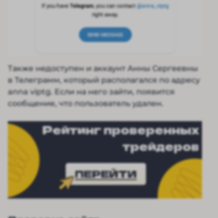
Также недоступен и аккаунт Анны Сергеевны
в Телеграмм, который располагался по адресу
anna viptg. Если на него зайти, появится
сообщение, что пользователь удален.
Рейтинг проверенных
трейдеров
ПЕРЕЙТИ