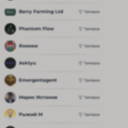
Berry Farming Ltd
Трейдер
Phantom Flow
Трейдер
Яхимки
Трейдер
Asktyu
Трейдер
Emergentagent
Трейдер
Марис Истамов
Трейдер
Рыжий М
Трейдер