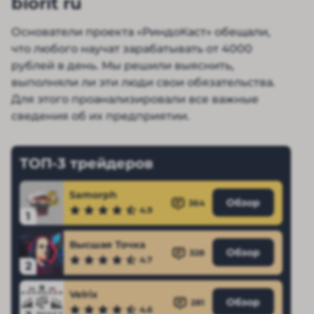
biorit ru
Основатели проекта «РиндоКаст» обещали,
что любого научат зарабатывать от 4000
рублей в день. Мы решили выяснить,
выполняли ли эти люди свои обязательства.
Для этого проанализировали все важные
сведения об их предприятии.
ТОП-3 трейдеров
Samorph
Обзор
364
4.9
1
Высшая Точка
Обзор
328
4.7
2
Velrix
Обзор
281
4.6