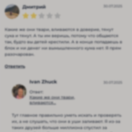
30.07.2025
Дмитрий
Какие же они твари, вливаются в доверие, тянут
сука и тянут. А ты им веришь, потому что общаются
так, будто вы детей крестили. А в конце попадаешь в
блок и ни денег ни вымышленного кума нет. Я прям
разочарован.
Ответить
Ivan Zhuck
30.07.2025
Ответ:
Какие же они твари,
вливаются...
Тут главное правильно уметь искать и проверять
их, а не слушать, что они в уши заливают. Я из-за
таких друзей больше миллиона спустил за