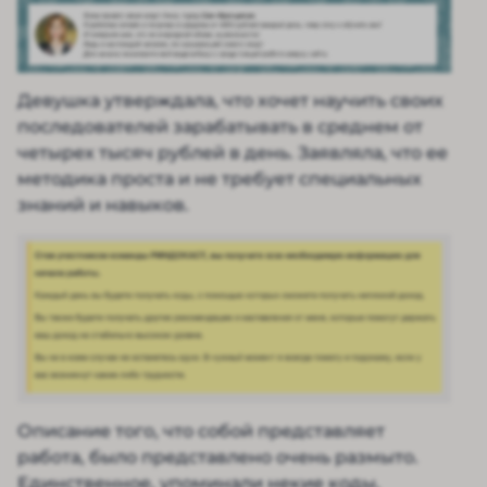
Девушка утверждала, что хочет научить своих
последователей зарабатывать в среднем от
четырех тысяч рублей в день. Заявляла, что ее
методика проста и не требует специальных
знаний и навыков.
Описание того, что собой представляет
работа, было представлено очень размыто.
Единственное, упоминали некие коды,