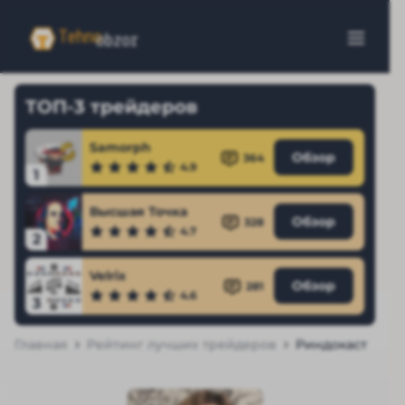
ТОП-3 трейдеров
Samorph
Обзор
364
4.9
1
Высшая Точка
Обзор
328
4.7
2
Velrix
Обзор
281
4.6
3
Главная
Рейтинг лучших трейдеров
Риндокаст