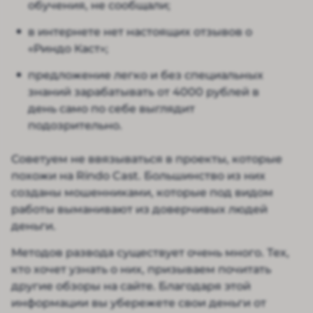
обучения, не сообщали;
в интернете нет настоящих отзывов о
«Риндо Каст»;
предложение легко и без специальных
знаний зарабатывать от 4000 рублей в
день само по себе выглядит
подозрительно.
Советуем не ввязываться в проекты, которые
похожи на Rindo Cast. Большинство из них
созданы мошенниками, которые под видом
работы выманивают из доверчивых людей
деньги.
Методов развода существует очень много. Тех,
кто хочет узнать о них, призываем почитать
другие обзоры на сайте. Благодаря этой
информации вы убережете свои деньги от