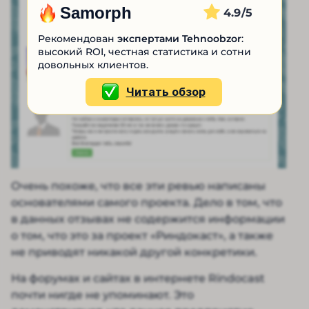
Samorph
4.9
Рекомендован
экспертами Tehnoobzor
:
высокий ROI, честная статистика и сотни
довольных клиентов.
Читать обзор
Очень похоже, что все эти ревью написаны
основателями самого проекта. Дело в том, что
в данных отзывах не содержится информации
о том, что это за проект «Риндокаст», а также
не приводят никакой другой конкретики.
На форумах и сайтах в интернете Rindocast
почти нигде не упоминают. Это