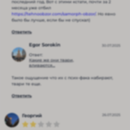
последний год. Вот с этими кстати, почти за 2
месяца уже отбил
https://tehnoobzor.com/samorph-obzor/
. Но явно
было бы лучше, если бы не спускал)
Ответить
Egor Sorokin
30.07.2025
Ответ:
Какие же они твари,
вливаются...
Такое ощущение что их с псих-фака набирают,
твари те еще.
Ответить
26.07.2025
Георгий