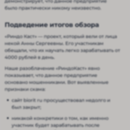
демонстрирует, что данное предприятие
было практически никому неизвестно.
Подведение итогов обзора
«Риндо Каст» — проект, который вели от лица
некой Анны Сергеевны. Его участникам
обещали, что их научать легко зарабатывать от
4000 рублей в день.
Наше разоблачение «РиндоКаст» явно
показывает, что данное предприятие
основано мошенниками. Вот выявленные
признаки скама:
сайт biorit ru просуществовал недолго и
был закрыт;
никакой конкретики о том, как именно
участник будет зарабатывать после