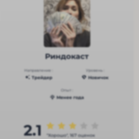
Риндокаст
Направление :
Уровень :
Трейдер
Новичок
Опыт :
Менее года
2.1
"Хорошо", 167 оценок