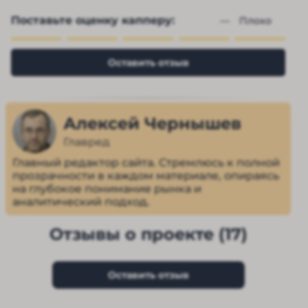
Поставьте оценку капперу:
— 
Плохо
Оставить отзыв
Алексей Чернышев
Главред
Главный редактор сайта. Стремлюсь к полной
прозрачности в каждом материале, опираясь
на глубокое понимание рынка и
аналитический подход.
Отзывы о проекте (17)
Оставить отзыв