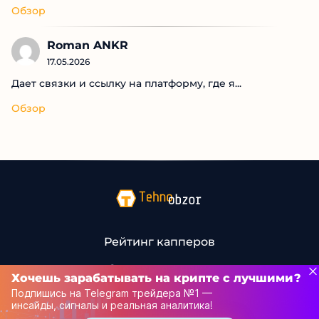
Обзор
Roman ANKR
17.05.2026
Дает связки и ссылку на платформу, где я...
Обзор
Рейтинг капперов
Связаться с нами
Хочешь зарабатывать на крипте с лучшими?
Подпишись на Telegram трейдера №1 —
© 2013-2025 Tehnoobzor – обзоры новой техники и электроники,
инсайды, сигналы и реальная аналитика!
новости высоких технологий всего мира, а также