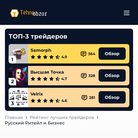
ТОП-3 трейдеров
Samorph
Обзор
364
4.9
1
Высшая Точка
Обзор
328
4.7
2
Velrix
Обзор
281
4.6
3
Главная
Рейтинг лучших трейдеров
Русский Ритейл и Бизнес