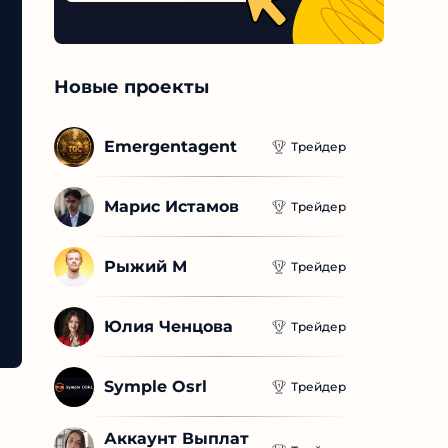
Новые проекты
Emergentagent
Трейдер
Марис Истамов
Трейдер
Рыжий М
Трейдер
Юлия Ченцова
Трейдер
Symple Osrl
Трейдер
Аккаунт Выплат 