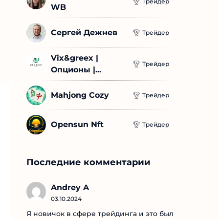
Трейдер
WB
Сергей Дежнев
Трейдер
Vix&greex | 
Трейдер
Опционы |...
Mahjong Cozy
Трейдер
Opensun Nft
Трейдер
Последние комментарии
Andrey A
03.10.2024
Я новичок в сфере трейдинга и это был