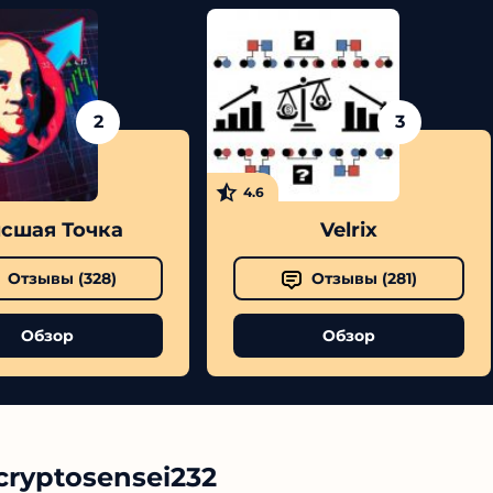
2
3
4.6
шая Точка
Velrix
Отзывы (
328
)
Отзывы (
281
)
Обзор
Обзор
ryptosensei232