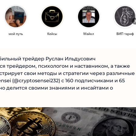
бильный трейдер Руслан Ильдусович
№1 В РЕЙТИНГЕ
ется трейдером, психологом и наставником, а также
стрирует свои методы и стратегии через различные
Samorph
sei (@cryptosensei232) с 160 подписчиками и 65
вно делится своими знаниями и инсайтами о
4.9
Рекомендован
экспертами
Tehnoobzor
: высокий ROI, честная
статистика и сотни довольных
клиентов.