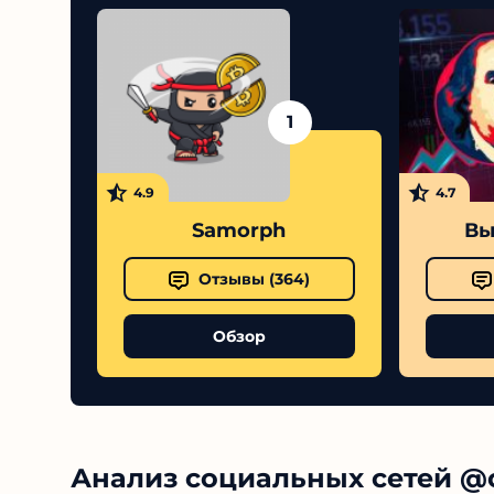
1
4.9
4.7
Samorph
Выс
Отзывы (
364
)
Обзор
Анализ социальных сетей @c