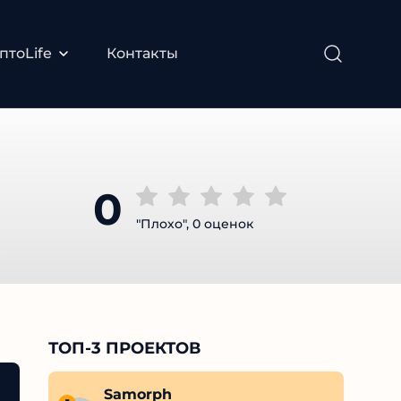
тоLife
Контакты
0
"Плохо", 0 оценок
ТОП-3 ПРОЕКТОВ
Стоимость обучения у Крипто Сенсея
Samorph
Реальные о