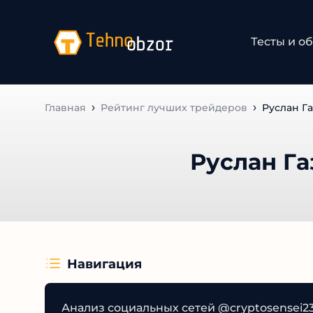
Тесты и об
Главная
Рейтинг лучших трейдеров
Руслан Га
Руслан Га
Навигация
Анализ социальных сетей @cryptosensei23