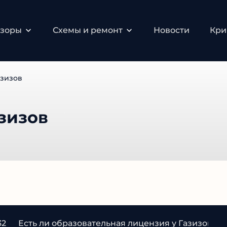
зоры
Схемы и ремонт
Новости
Крип
зизов
зизов
2
Есть ли образовательная лицензия у Газизова?