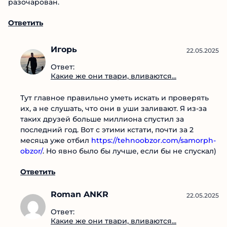
сука и тянут. А ты им веришь, потому что общаются
так, будто вы детей крестили. А в конце попадаешь в
блок и ни денег ни вымышленного кума нет. Я прям
разочарован.
Ответить
Игорь
22.05.2025
Ответ:
Какие же они твари,
вливаются...
Тут главное правильно уметь искать и проверять
их, а не слушать, что они в уши заливают. Я из-за
таких друзей больше миллиона спустил за
последний год. Вот с этими кстати, почти за 2
месяца уже отбил
https://tehnoobzor.com/samorph-obzor/
. Но явно
было бы лучше, если бы не спускал)
Ответить