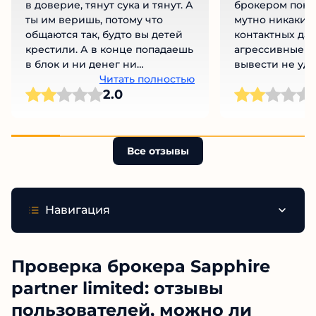
в доверие, тянут сука и тянут. А
брокером поня
ты им веришь, потому что
мутно никаких
общаются так, будто вы детей
контактных дан
крестили. А в конце попадаешь
агрессивные з
в блок и ни денег ни
вывести не уда
вымышленного кума нет. Я
Читать полностью
поддержки ващ
Ч
2.0
прям разочарован.
связывайтесь
Все отзывы
Навигация
Проверка брокера Sapphire
partner limited: отзывы
пользователей, можно ли