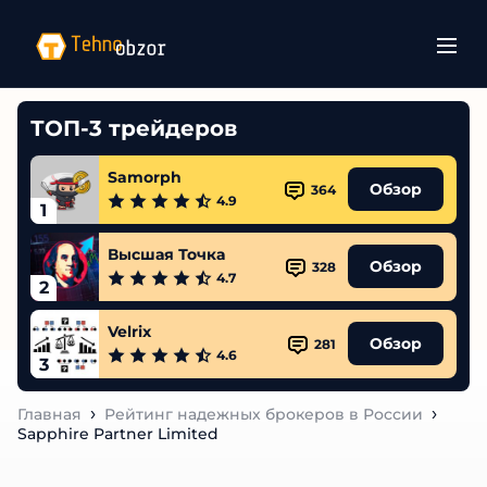
ТОП-3 трейдеров
Samorph
Обзор
364
4.9
1
Высшая Точка
Обзор
328
4.7
2
Velrix
Обзор
281
4.6
3
Главная
Рейтинг надежных брокеров в России
Sapphire Partner Limited