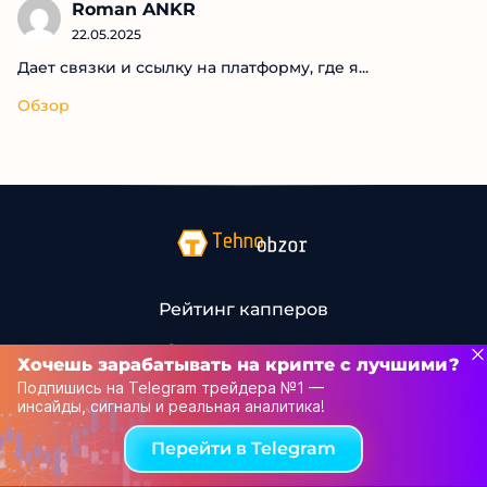
Andrey A
22.05.2025
Я новичок в сфере трейдинга и это был мой...
Обзор
Roman ANKR
22.05.2025
Дает связки и ссылку на платформу, где я...
Обзор
Хочешь зарабатывать на крипте с лучшими?
Подпишись на Telegram трейдера №1 —
инсайды, сигналы и реальная аналитика!
Перейти в Telegram
Рейтинг капперов