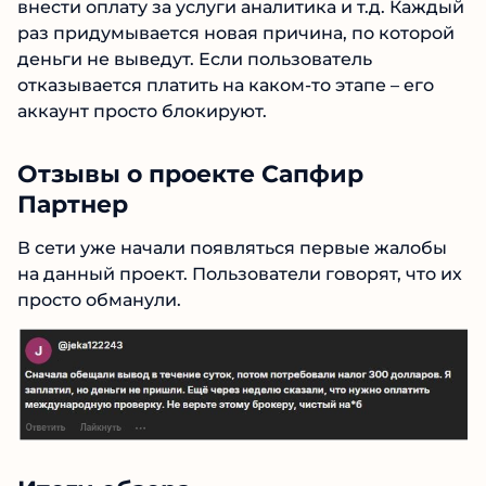
Транзакции блокируют, требуют уплатить
налог, внести оплату за услуги аналитика и т.д.
Каждый раз придумывается новая причина,
по которой деньги не выведут. Если
пользователь отказывается платить на каком-
то этапе – его аккаунт просто блокируют.
Отзывы о проекте Сапфир
Партнер
В сети уже начали появляться первые жалобы
на данный проект. Пользователи говорят, что
№1 В РЕЙТИНГЕ
их просто обманули.
Samorph
4.9
Рекомендован
экспертами Tehnoobzor
:
высокий ROI, честная статистика и сотни
довольных клиентов.