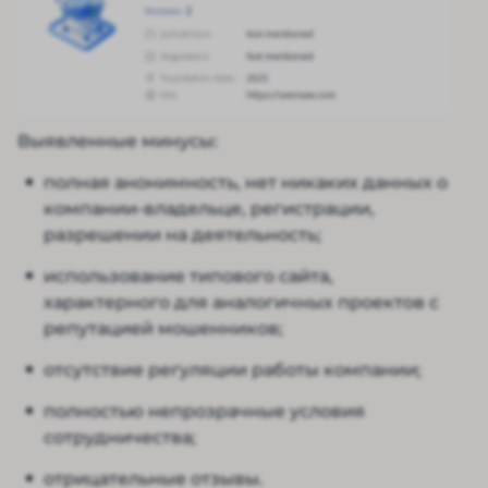
Выявленные минусы:
полная анонимность, нет никаких данных о
компании-владельце, регистрации,
разрешении на деятельность;
использование типового сайта,
характерного для аналогичных проектов с
репутацией мошенников;
отсутствие регуляции работы компании;
полностью непрозрачные условия
сотрудничества;
отрицательные отзывы.