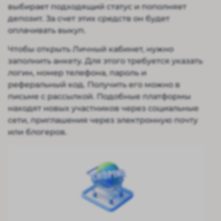
выбирает подходящий статус и пополняет
депозит. За счет этих средств он будет
оплачивать выкуп.
Чтобы открыть Личный кабинет, нужно
заполнить анкету. Для этого требуется указать
логин, номер телефона, пароль и
реферальный код. Получить его можно в
письме с рассылкой. Подобные платформы
находят новых участников через социальные
сети, приглашения через электронную почту
или блогеров.