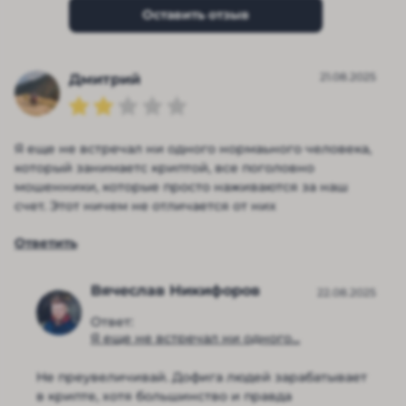
Оставить отзыв
21.08.2025
Дмитрий
Я еще не встречал ни одного нормаьного человека,
который занимаетс криптой, все поголовно
мошенники, которые просто наживаются за наш
счет. Этот ничем не отличается от них
Ответить
Вячеслав Никифоров
22.08.2025
Ответ:
Я еще не встречал ни одного...
Не преувеличивай. Дофига людей зарабатывает
в крипте, хотя большинство и правда