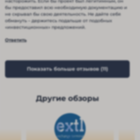
насторожить. Если бы проект был легитимным, он
бы предоставил всю необходимую документацию и
не скрывал бы свою деятельность. Не дайте себя
обмануть – держитесь подальше от подобных
«инвестиционных» предложений.
Ответить
Показать больше отзывов (
11
)
Другие обзоры