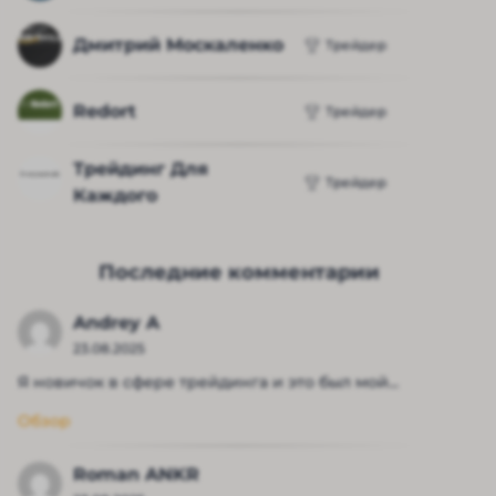
Дмитрий Москаленко
Трейдер
Redort
Трейдер
Трейдинг Для 
Трейдер
Каждого
Последние комментарии
Andrey A
23.08.2025
Я новичок в сфере трейдинга и это был мой...
Обзор
Roman ANKR