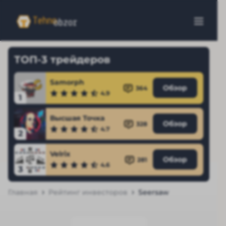
ТОП-3 трейдеров
Samorph
Обзор
364
4.9
1
Высшая Точка
Обзор
328
4.7
2
Velrix
Обзор
281
4.6
3
Главная
Рейтинг инвесторов
Seersaw