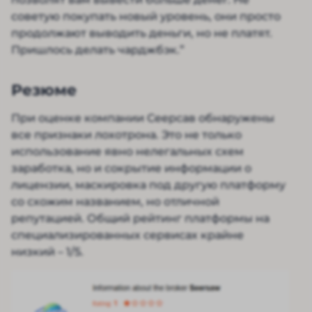
советую покупать новый уровень, они просто
продолжают выводить деньги, но не платят.
Пришлось делать чарджбэк.”
Резюме
При оценке компании Сеерсав обнаружены
все признаки лохотрона. Это не только
использование явно нелегальных схем
заработка, но и сокрытие информации о
лицензии, маскировка под другую платформу
со схожим названием, но отличной
репутацией. Общий рейтинг платформы на
специализированных сервисах крайне
низкий – 1/5.