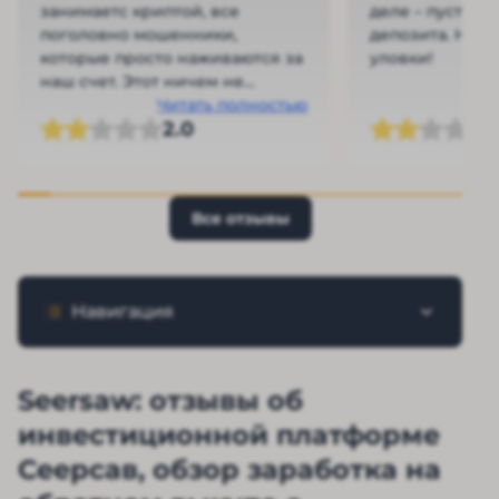
занимаетс криптой, все
деле – пустые 
поголовно мошенники,
депозита. Не в
которые просто наживаются за
уловки!
наш счет. Этот ничем не
отличается от них
Читать полностью
2.0
Все отзывы
Навигация
Seersaw: отзывы об
инвестиционной платформе
Сеерсав, обзор заработка на