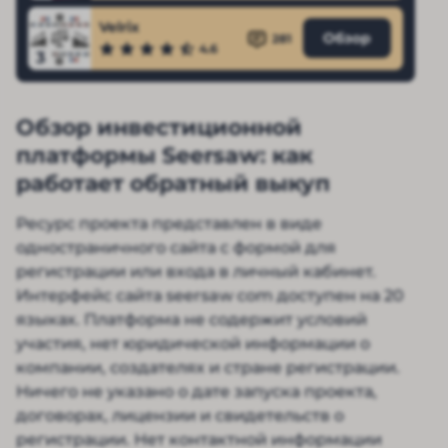
Velrix
Обзор
281
4.6
3
Обзор инвестиционной
платформы Seersaw: как
работает обратный выкуп
Ресурс проекта представлен в виде
одностраничного сайта с формой для
регистрации или входа в личный кабинет.
Интерфейс сайта seersaw com доступен на 20
языках. Платформа не содержит условий
участия, нет юридической информации о
компании, создателях и стране регистрации.
Ничего не указано о дате запуска проекта,
договорах, лицензии и свидетельств о
регистрации. Нет контактной информации