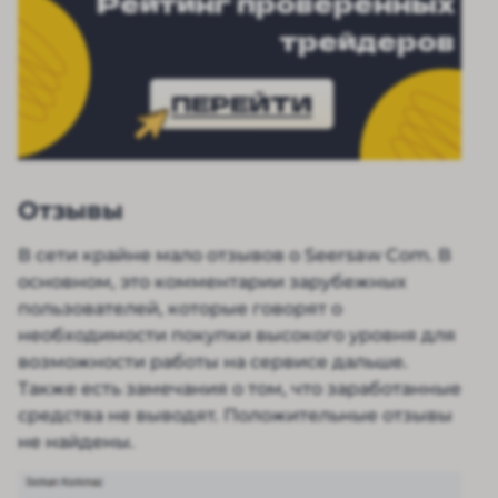
Рейтинг проверенных
трейдеров
ПЕРЕЙТИ
Отзывы
В сети крайне мало отзывов о Seersaw Com. В
основном, это комментарии зарубежных
пользователей, которые говорят о
необходимости покупки высокого уровня для
возможности работы на сервисе дальше.
Также есть замечания о том, что заработанные
средства не выводят. Положительные отзывы
не найдены.