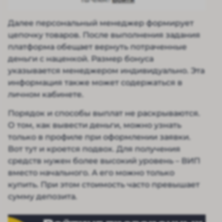
Далее персональный менеджер формирует
цепочку товаров. После выполнения задания
платформа обещает вернуть потраченные
деньги с наценкой. Размер бонуса
указывается менеджером индивидуально. Эта
информация также может содержаться в
личном кабинете.
Порядок и способы выплат не раскрываются.
О том, как вывести деньги, можно узнать
только в профиле при оформлении заявки.
Вот тут и кроется подвох. Для получения
средств нужен более высокий уровень – ВИП
вместо начального. А его можно только
купить. При этом стоимость часто превышает
сумму депозита.