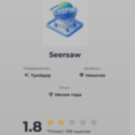
Seersaw
Направление :
Уровень :
Трейдер
Новичок
Опыт :
Менее года
1.8
"Плохо", 109 оценок