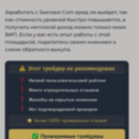
Заработать с Seersaw Com вряд ли выйдет, так
как стоимость уровней быстро повышается, а
получить неплохой доход можно только имея
ВИП. Если у вас есть опыт работы с этой
площадкой, поделитесь своим мнением о
схеме обратного выкупа.
Этот трейдер не рекомендован
Низкий пользовательский рейтинг
Много отрицательных отзывов
Жалобы на скрытые комиссии
Нет подтвержденной проверки
Более 1000+ проверенных отзывов