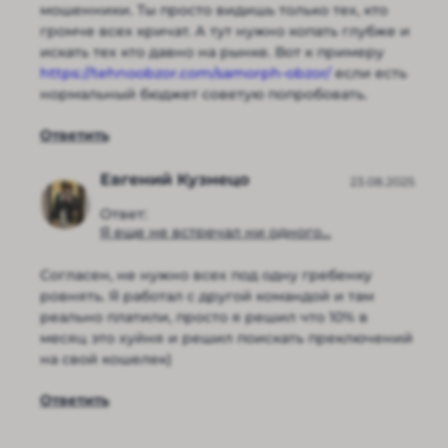
мошенники. Ты просто видишь только тех, кто
громче всех кричат. А тут нужно копать глубже и
искать тех кто давно на рынке. Вот к примеру
https://tehnoobzor.com/samorph-obzor/
если есть
нормальный бюджет советую попробовать.
Ответить
Евгений Кузнецо
23.08.2025
Ответ:
Я еще не встречал ни одного...
Согласен, не нужно всех под одну гребенку
ровнять. Я работал с другой командой и там
реально платили, просто я решил что 10% в
месяц это хуйня и решил поискать преключений
на свой кошелек)
Ответить