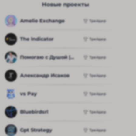
Новые проекты
Amelie Exchange
Трейдер
The Indicator
Трейдер
Помогаю с Душой |...
Трейдер
Александр Исаков
Трейдер
vs Pay
Трейдер
Bluebirdsrl
Трейдер
Gpt Strategy
Трейдер