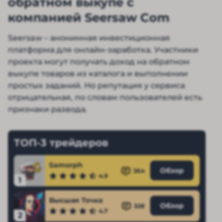
обратном выкупе с
компанией Seersaw Com
Seersaw – анонимная инвестиционная
платформа для онлайн-заработка. Участники
проекта могут получать доход на обратном
выкупе товаров из каталога и выполнении
простых заданий. Но репутация у сервиса
отрицательная, по словам пользователей есть
признаки развода.
ТОП-3 трейдеров
Samorph
Обзор
364
4.9
1
Высшая Точка
Обзор
328
4.7
2