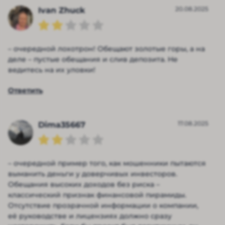
20.08.2025
Ivan Zhuck
– очередной лохотрон! Обещают золотые горы, а на
деле – пустые обещания и слив депозита. Не
ведитесь на их уловки!
Ответить
17.08.2025
Dima35667
– очередной пример того, как мошенники пытаются
выманить деньги у доверчивых инвесторов.
Обещания высоких доходов без риска –
классический признак финансовой пирамиды.
Отсутствие прозрачной информации о компании,
её руководстве и лицензиях должно сразу