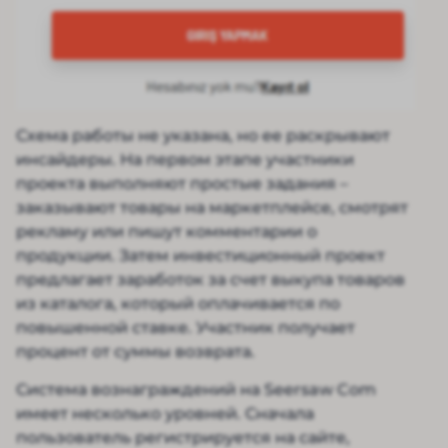
Схема работы не указана, но ее раскрывают
инсайдеры. На первом этапе участники
проекта выполняют простые задания –
заказывают товары на маркетплейсе, смотрят
рекламу или пишут комментарии о
продукции. Затем инвестиционный проект
предлагает заработок за счет выкупа товаров
из каталога, который оплачивается по
повышенной ставке. Участник получает
процент от суммы возврата.
Система вознаграждений на Seersaw Com
имеет несколько уровней. Сначала
пользователь регистрируется на сайте,