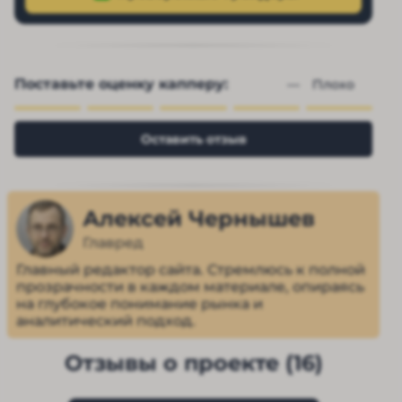
Поставьте оценку капперу:
— 
Плохо
Оставить отзыв
Алексей Чернышев
Главред
Главный редактор сайта. Стремлюсь к полной
прозрачности в каждом материале, опираясь
на глубокое понимание рынка и
аналитический подход.
Отзывы о проекте (16)