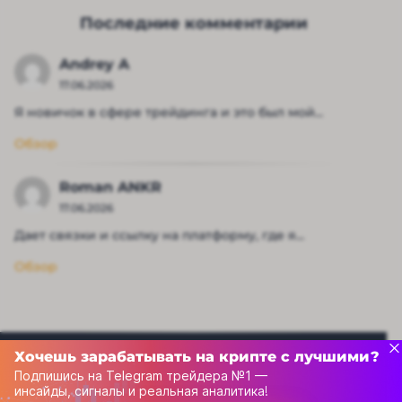
Последние комментарии
Andrey A
17.06.2026
Я новичок в сфере трейдинга и это был мой...
Обзор
Roman ANKR
17.06.2026
Дает связки и ссылку на платформу, где я...
Обзор
Хочешь зарабатывать на крипте с лучшими?
Подпишись на Telegram трейдера №1 —
инсайды, сигналы и реальная аналитика!