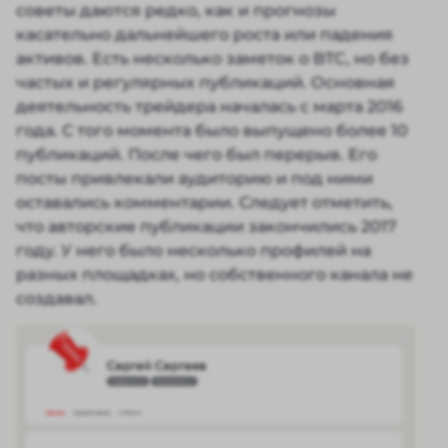
советы даются редко, как и прогнозы
касательно дальнейшего роста или падения
активов. Есть несколько заметок о BTC, но без
частых и регулярных публикаций. Основная
деятельность трейдера началась с марта 2016
года. С того момента было выпущено более 10
публикаций. После чего был перерыв. Его
посты привлекали аудиторию и под ними
оставались комментарии. Следует отметить,
что авторские публикации закончились 2017
году. У него было несколько профилей на
разных площадках, но собственного канала не
создавал.