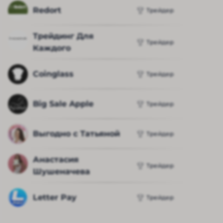
Redort
Трейдер
Трейдинг Для 
Трейдер
Каждого
Coinglass
Трейдер
Big Sale Apple
Трейдер
Выгодно с Татьяной
Трейдер
Анастасия 
Трейдер
Шушеначева
Letter Pay
Трейдер