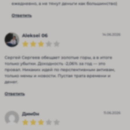
ежедневно, а не тянут деньги как большинство)
Ответить
14.06.2026
Aleksei 06
Сергей Сергеев обещает золотые горы, а в итоге
только убытки. Доходность -2,06% за год — это
провал. Никаких идей по перспективным активам,
только мемы и новости. Пустая трата времени и
денег.
Ответить
11.06.2026
Дим0н