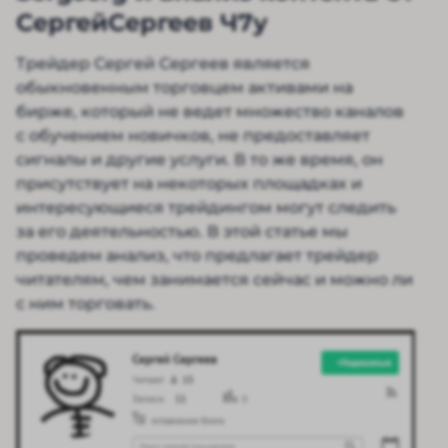
СергейСергеев Ч7у
Трейдер Сергей Сергеев является
обыкновенным торговцем активами на
бирже, который не ведет множество каналов
с обучением новичков, не предоставляет
сигналы и другие услуги. В то же время, он
присутствует на некоторых площадках и
интересующиеся трейдингом могут следить
за его деятельностью. В этой статье мы
проведем анализ, что предлагает трейдер
читателям, чем занимается сейчас и можно ли
с ним торговать.