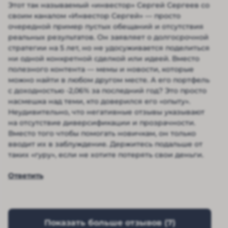
Этот так называемый «инвестор» Сергей Сергеев со
своим каналом «Инвестор Сергей» — просто
очередной пример пустых обещаний и отсутствия
реальных результатов. Он заявляет о долгосрочной
стратегии на 5 лет, но не удосуживается поделиться
ни одной конкретной сделкой или идеей. Вместо
полезного контента — мемы и новости, которые
можно найти в любом другом месте. А его портфель
с доходностью -2,06% за последний год? Это просто
насмешка над теми, кто доверился его «опыту».
Неудивительно, что негативные отзывы указывают
на отсутствие диверсификации и прозрачности.
Вместо того чтобы помогать новичкам, он только
вводит их в заблуждение. Держитесь подальше от
таких «гуру», если не хотите потерять свои деньги.
Ответить
Показать больше отзывов (
7
)