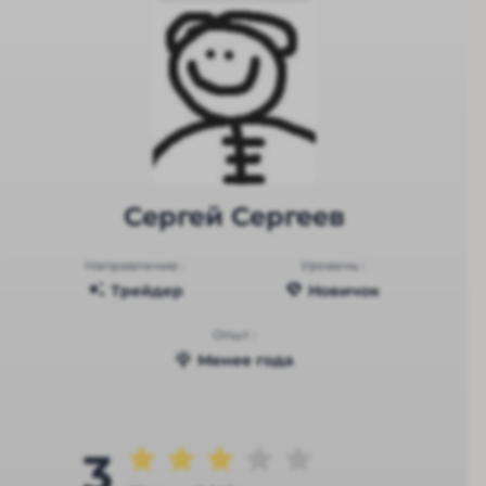
Сергей Сергеев
Направление :
Уровень :
Трейдер
Новичок
Опыт :
Менее года
3