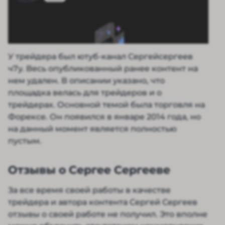
У трейдера был ютуб-канал Сергейсергеев
ч7у. Весь опубликованный ранее контент на
нем удален. В описании указано, что
площадка велась для трейдеров и о
трейдерах. Основной темой была торговля на
Форексе. Он появился в январе 2014 года, но
на данный момент является полностью
пустым.
Отзывы о Сергее Сергееве
За все время своей работы в качестве
трейдера и автора контента Сергей Сергеев
отзывы о своей работе не получил. Это вполне