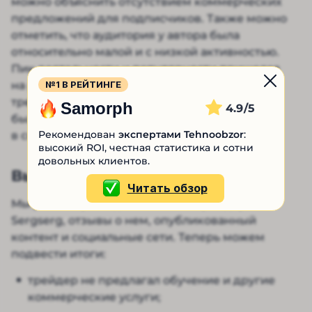
можно объяснить отсутствием коммерческих
предложений для подписчиков. Также можно
отметить, что аудитория у автора была
относительно малой и с низкой активностью.
Пик деятельности и популярности пришелся
№1 В РЕЙТИНГЕ
на ранний период развития направления
трейдинга. В комментариях под его постами
Samorph
4.9
было просто обсуждение тем без обвинений
Рекомендован
экспертами Tehnoobzor
:
в скаме и некомпетентности.
высокий ROI, честная статистика и сотни
довольных клиентов.
Выводы
Читать обзор
Мы рассмотрели деятельность трейдера
Sergserg, отзывы о нем, опубликованный
контент и социальные сети. Теперь можем
подвести итоги:
трейдер не предлагал обучение и другие
коммерческие услуги;