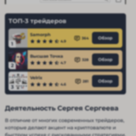
ТОП-3 трейдеров
Samorph
Обзор
364
4.9
1
Высшая Точка
Обзор
328
4.7
2
Velrix
Обзор
281
4.6
3
Деятельность Сергея Сергеева
В отличие от многих современных трейдеров,
которые делают акцент на криптовалюте и
быстром успехе с рискованными стратегиями,