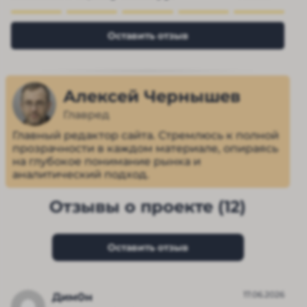
Оставить отзыв
Алексей Чернышев
Главред
Главный редактор сайта. Стремлюсь к полной
прозрачности в каждом материале, опираясь
на глубокое понимание рынка и
аналитический подход.
Отзывы о проекте (12)
Оставить отзыв
17.06.2026
Дим0н