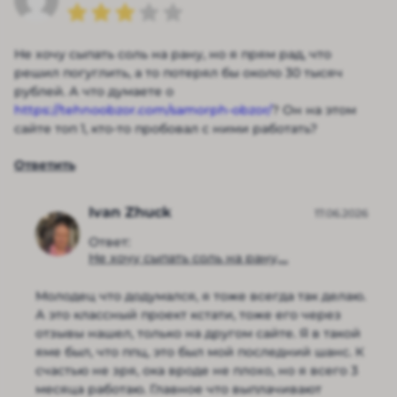
Не хочу сыпать соль на рану, но я прям рад, что
решил погуглить, а то потерял бы около 30 тысяч
рублей. А что думаете о
https://tehnoobzor.com/samorph-obzor/
? Он на этом
сайте топ 1, кто-то пробовал с ними работать?
Ответить
Ivan Zhuck
17.06.2026
Ответ:
Не хочу сыпать соль на рану,...
Молодец что додумался, я тоже всегда так делаю.
А это классный проект кстати, тоже его через
отзывы нашел, только на другом сайте. Я в такой
яме был, что ппц, это был мой последний шанс. К
счастью не зря, ока вроде не плохо, но я всего 3
месяца работаю. Главное что выплачивают