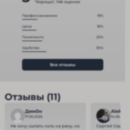
"Хорошо", 146 оценок
Профессионализм
19%
Цена
18%
Понятность
25%
Удобство
30%
Все отзывы
Отзывы (11)
Дим0н
Aleksei
17.06.2026
14.06.2026
Не хочу сыпать соль на рану, но
Сергей Сергее