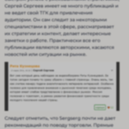
Сергей Сергеев имеет не много публикаций и
не ведет свой ТГК для привлечения
аудитории. Он сам следит за некоторыми
специалистами в этой сфере, рассматривает
их стратегии и контент, делает интересные
заметки о работе. Практически все его
публикации являются авторскими, касаются
новостей или ситуации на рынке.
Следует отметить, что Sergserg почти не дает
рекомендаций по поводу торговли. Прямые