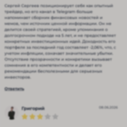
Сергей Сергеев позиционирует себя как опытный
трейдер, но его канал в Telegram больше
напоминает сборник финансовых новостей и
мемов, чем источник ценной информации. Он не
делится своей стратегией, кроме упоминания о
долгосрочном подходе на 5 лет, и не предоставляет
конкретных инвестиционных идей. Доходность его
портфеля за последний год составляет -2,06%, что, с
учетом инфляции, означает значительные убытки.
Отсутствие прозрачности и конкретики вызывает
сомнения в его компетентности и делает его
рекомендации бесполезными для серьезных
инвесторов.
Ответить
08.06.2026
Григорий