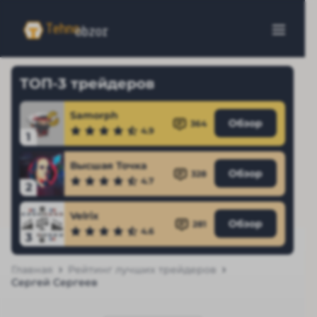
ТОП-3 трейдеров
Samorph
Обзор
364
4.9
1
Высшая Точка
Обзор
328
4.7
2
Velrix
Обзор
281
4.6
3
Главная
Рейтинг лучших трейдеров
Сергей Сергеев