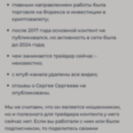
главным направлением работы была
торговля на Форексе и инвестиции в
криптовалюту;
после 2017 года основной контент не
публиковался, но активность в сети была
до 2024 года;
чем занимается трейдер сейчас –
неизвестно;
с ютуб-канала удалены все видео;
отзывы о Сергее Сергееве не
опубликованы.
Мы не считаем, что он является мошенником,
но и полезного для трейдера контента у него
сейчас нет. Если вы работали с ним или были
подписчиком, то поделитесь своими