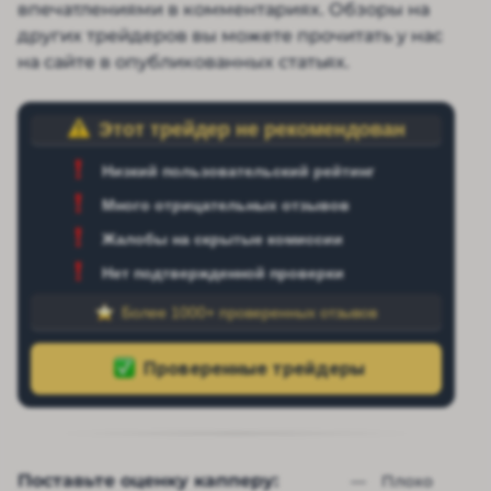
впечатлениями в комментариях. Обзоры на
других трейдеров вы можете прочитать у нас
на сайте в опубликованных статьях.
Этот трейдер не рекомендован
Низкий пользовательский рейтинг
Много отрицательных отзывов
Жалобы на скрытые комиссии
Нет подтвержденной проверки
Более 1000+ проверенных отзывов
Поставьте оценку капперу:
— 
Плохо