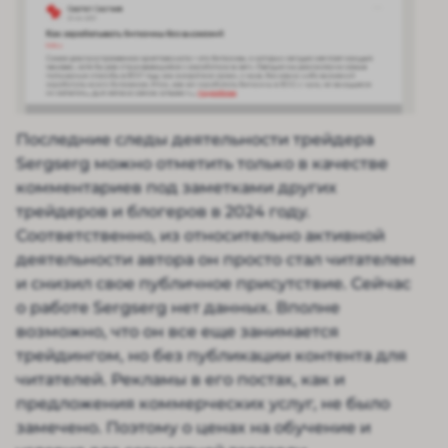
Последние следы деятельности трейдера
Sergserg можно отметить только в качестве
комментариев под заметками других
трейдеров и блогеров в 2024 году.
Соответственно, из относительно активной
деятельности автора он просто стал читателем
и снизил свое публичное присутствие. Сейчас
о работе Sergserg нет данных. Вполне
возможно, что он все еще занимается
трейдингом, но без публикации контента для
читателей. Рекламы в его постах, как и
предложения коммерческих услуг, не было
замечено. Поэтому о ценах на обучение и