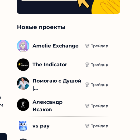
Новые проекты
Amelie Exchange
Трейдер
The Indicator
Трейдер
Помогаю с Душой 
Трейдер
|...
Александр 
м
Трейдер
Исаков
vs pay
Трейдер