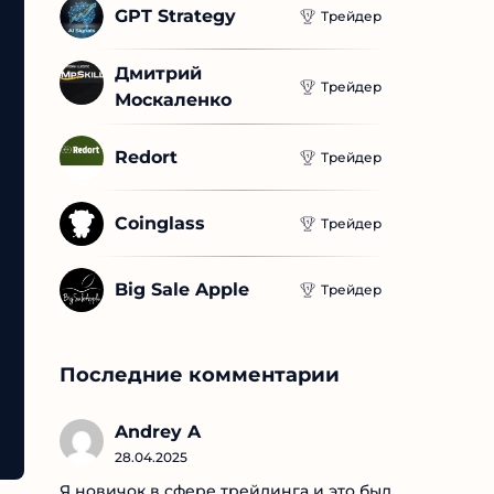
GPT Strategy
Трейдер
Дмитрий 
Трейдер
Москаленко
Redort
Трейдер
Coinglass
Трейдер
Big Sale Apple
Трейдер
Последние комментарии
Andrey A
28.04.2025
Я новичок в сфере трейдинга и это был