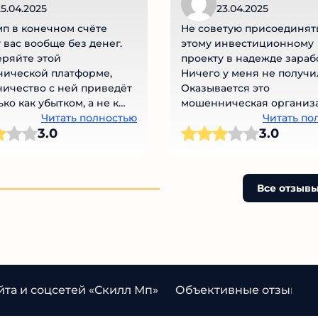
5.04.2025
23.04.2025
п в конечном счёте
Не советую присоединять
 вас вообще без денег.
этому инвестиционному
ряйте этой
проекту в надежде зарабо
ической платформе,
Ничего у меня не получил
ичество с ней приведёт
Оказывается это
ко как убытком, а не к
мошенническая организа
обещанному заработку
Читать полностью
у них сразу был план раз
Читать по
3.0
3.0
меня на бабло. Удалось.
Все отзывы
та и соцсетей «Скилл Мп»
Объективные отзывы о S