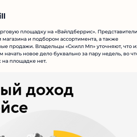
ll
рговую площадку на «Вайлдберрис». Представители
магазина и подбором ассортимента, а также
е продажи. Владельцы «Скилл Мп» уточняют, что и
ачать новое дело буквально за пару недель, во чт
 на площадке нет.
№1 В РЕЙТИНГЕ
Samorph
4.9
Рекомендован
экспертами
Tehnoobzor
: высокий ROI, честная
статистика и сотни довольных
клиентов.