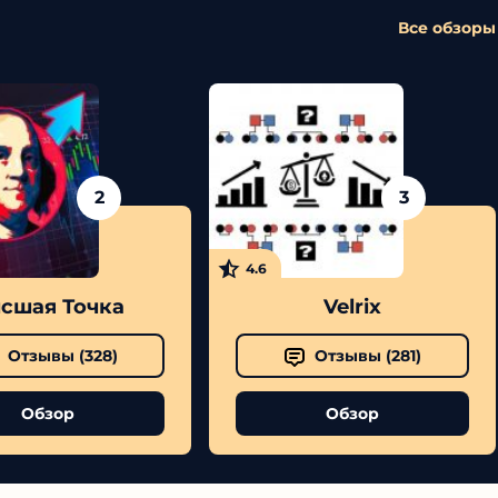
Все обзоры
2
3
4.6
шая Точка
Velrix
Отзывы (
328
)
Отзывы (
281
)
Обзор
Обзор