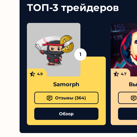
ТОП-3 трейдеров
1
4.9
4.7
Samorph
Выс
Отзывы (
364
)
Обзор