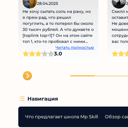
28.04.2025
2
Не хочу сыпать соль на рану, но
Скилл м
я прям рад, что решил
оставит
погуглить, а то потерял бы около
Не дове
30 тысяч рублей. А что думаете о
мошенн
[toplink top=1]? Он на этом сайте
сотрудн
топ 1, кто-то пробовал с ними
вас толь
работать?
Читать полностью
какому 
3.0
Навигация
Что предлагает школа Mp Skill
Обзор сай