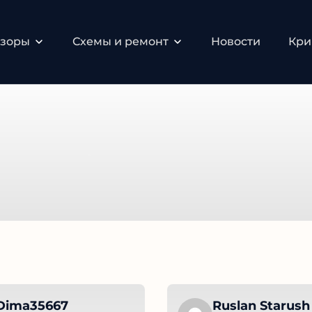
зоры
Схемы и ремонт
Новости
Крип
Dima35667
Ruslan Starush