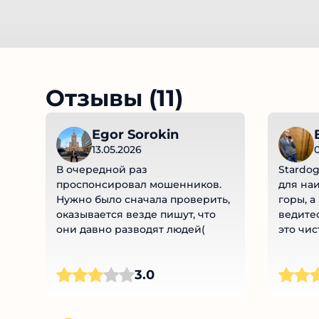
Отзывы (11)
Egor Sorokin
B
13.05.2026
0
В очередной раз
Stardog
проспонсировал мошенников.
для наи
Нужно было сначала проверить,
горы, а 
оказывается везде пишут, что
ведитес
они давно разводят людей(
это чис
3.0