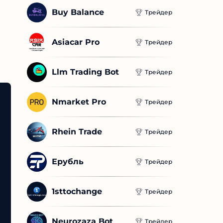
Buy Balance
Трейдер
Asiacar Pro
Трейдер
Llm Trading Bot
Трейдер
Nmarket Pro
Трейдер
Rhein Trade
Трейдер
Ерубль
Трейдер
1sttochange
Трейдер
Neurozaza Bot
Трейдер