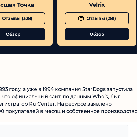
шая Точка
Velrix
Отзывы (
328
)
Отзывы (
281
)
Обзор
Обзор
Korixa
№1 В РЕЙТИНГЕ
4.9
93 году, а уже в 1994 компания StarDogs запустила
 что официальный сайт, по данным Whois, был
Рекомендован
экспертами
егистратор Ru Center. На ресурсе заявлено
Tehnoobzor
: высокий ROI, честная
00 покупателей в месяц и собственное производство
статистика и сотни довольных
клиентов.
Читать обзор