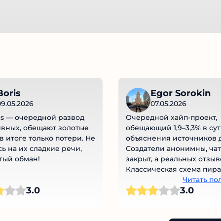
oris
Egor Sorokin
9.05.2026
07.05.2026
s — очередной развод
Очередной хайп-проект,
вных, обещают золотые
обещающий 1,9–3,3% в сут
в итоге только потери. Не
объяснения источников д
ь на их сладкие речи,
Создатели анонимны, чат
тый обман!
закрыт, а реальных отзыво
Классическая схема пира
первые получают выплаты
Читать по
3.0
3.0
идут новые вложения, за
проект схлопывается. Не
ведитесь на пустые обещ