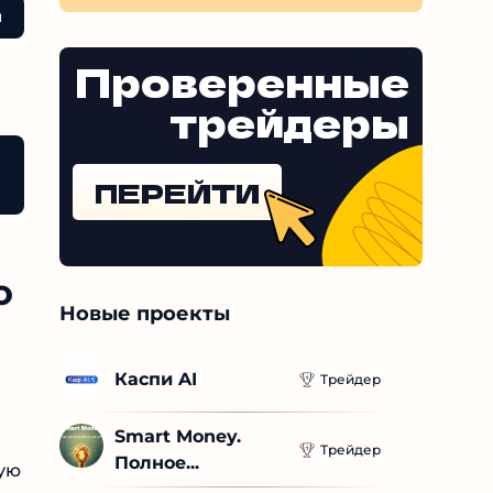
гами в
подобных махинаций и потерял
значительную сумму. Не дайте
себя обмануть, держитесь
Проверенные
подальше от таких
"инвестиционных
трейдеры
возможностей".
оды
ПЕРЕЙТИ
о
Новые проекты
Каспи AI
Трейдер
Smart Money. 
Трейдер
Полное...