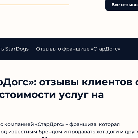
не рискуйте своими день
Все отзывы
подобных сомнительных
авантюрах.
ь StarDogs
Отзывы о франшизе «СтарДогс»
Выв
Догс»: отзывы клиентов 
 стоимости услуг на
 компанией «СтарДогс» – франшиза, которая
од известным брендом и продавать хот-доги и