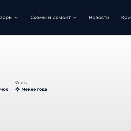
зоры
Схемы и ремонт
Новости
Крип
Опыт :
чок
Менее года