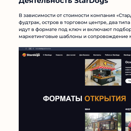
В зависимости от стоимости компания «Стар
фудтрак, остров в торговом центре, два тип
идут в формате под ключ и включают подбор
маркетинговые шаблоны и сопровождение 