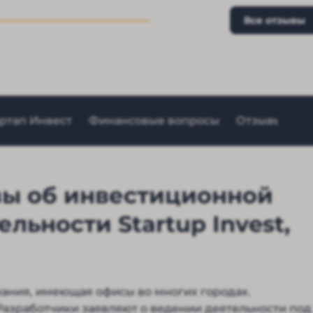
Видимо, на то и был расче
чтобы мозг запудрить так
Все отзывы
неопытным пользователям
Самое обидное, что ведь 
поверил, когда увидел чт
баланс как на дрожжах ра
Но и это тоже оказалась 
Вложения вернуть не уда
собственные тоже.
артап Инвест
Финансовые вопросы
Отзывы о Sta
ывы об инвестиционной
льности Startup Invest,
ания, имеющая офисы во многих городах.
 Разработчики заявляют о ведении деятельности под