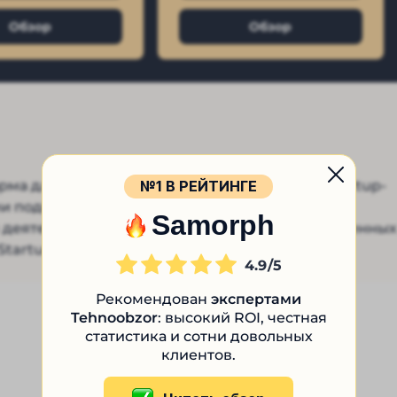
Обзор
Обзор
№1 В РЕЙТИНГЕ
рма для инвестирования в перспективные startup-
ами подбирают варианты. При этом клиентам
Samorph
я деятельности биржа сменила множество доменных
 StartupInvest ch и многие другие.
4.9
Рекомендован
экспертами
Tehnoobzor
: высокий ROI, честная
статистика и сотни довольных
клиентов.