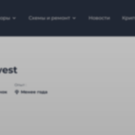
зоры
Схемы и ремонт
Новости
Крип
vest
Опыт :
чок
Менее года