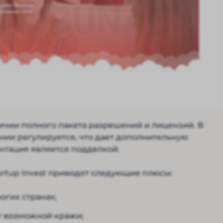
личии полного пакета разрешений и лицензий. В
нии регулируется, что дает дополнительную
ентация является подделкой.
rtup Invest приводят следующие плюсы:
огих странах;
т возможной кражи;