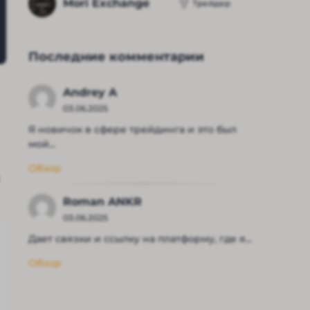
Mori Exchange
Трейдер
Последние комментарии
Andrey A
03.06.2025
Я новичок в сфере трейдинга и это был
мой...
Обзор
Roman ANKR
03.06.2025
Дает связки и ссылку на платформу, где я...
Обзор