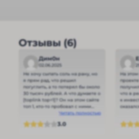
Отзывы (6)
Дим0н
02.06.2025
2
Не хочу сыпать соль на рану, но
На это
я прям рад, что решил
проекте
погуглить, а то потерял бы около
получил
30 тысяч рублей. А что думаете о
что в р
[toplink top=1]? Он на этом сайте
к инвес
топ 1, кто-то пробовал с ними
оказал
работать?
Читать полностью
организ
вылплат
3.0