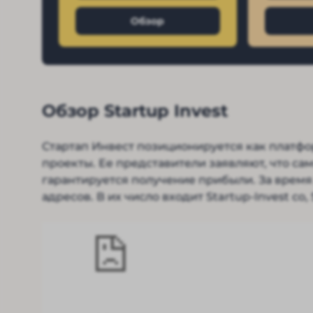
Обзор
Обзор Startup Invest
Стартап Инвест позиционируется как платфо
проекты. Ее представители заявляют, что с
гарантируется получение прибыли. За врем
адресов. В их число входит Startup-Invest co,