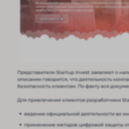
Представители Startup Invest заявляют о на
описании говорится, что деятельность компа
безопасность клиентам. По факту вся докум
Для привлечения клиентов разработчики Sta
ведение официальной деятельности во мн
применение методов цифровой защиты о