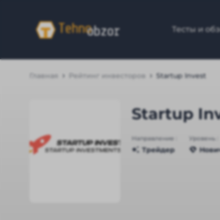
Тесты и об
Главная
Рейтинг инвесторов
Startup Invest
Startup In
Направление :
Уровень :
Трейдер
Нови