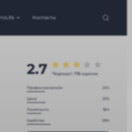
тоLife
Контакты
2.7
"Хорошо", 178 оценок
Профессионализм
22%
Цена
23%
Понятность
18%
Удобство
29%