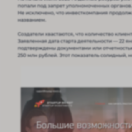
попали под запрет уполномоченных органов.
Не исключено, что инвесткомпания продолжа
названием.
Создатели хвастаются, что количество клиент
Заявленная дата старта деятельности — 22 ян
подтверждены документами или отчетностью
250 млн рублей. Этот показатель солидный, 