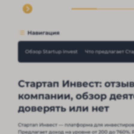
Навигация
Обзор Startup Invest
Что предлагает Ст
Стартап Инвест: отз
компании, обзор деяте
доверять или нет
Стартап Инвест — платформа для инвестиров
Предлагает доход на уровне от 200 до 760%.