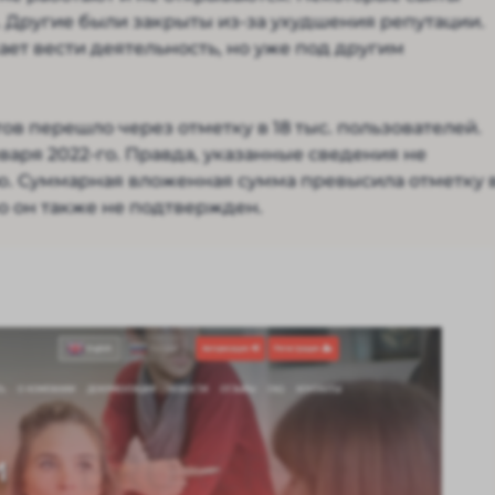
 Другие были закрыты из-за ухудшения репутации.
ет вести деятельность, но уже под другим
ов перешло через отметку в 18 тыс. пользователей.
варя 2022-го. Правда, указанные сведения не
. Суммарная вложенная сумма превысила отметку 
но он также не подтвержден.