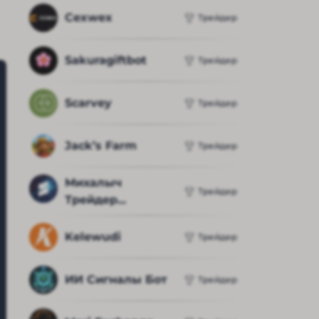
Cexwex
Трейдер
Sakuragiftbot
Трейдер
Scarvey
Трейдер
Jack’s Farm
Трейдер
Михалыч 
Трейдер
Трейдер...
Kelewudi
Трейдер
ИИ Сигналы Бот
Трейдер