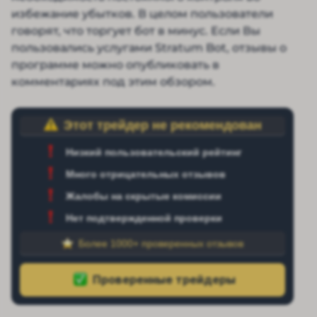
избежание убытков. В целом пользователи
говорят, что торгует бот в минус. Если Вы
пользовались услугами Stratum Bot, отзывы о
программе можно опубликовать в
комментариях под этим обзором.
Этот трейдер не рекомендован
Низкий пользовательский рейтинг
Много отрицательных отзывов
Жалобы на скрытые комиссии
Нет подтвержденной проверки
Более 1000+ проверенных отзывов