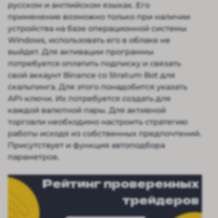
русском и английском языках. Его
применение возможно только при наличии
устройства на базе операционной системы
Windows, использовать его в облаке не
выйдет. Для активации программы
потребуется оплатить подписку и связать
свой аккаунт Binance со Stratum Bot для
скальпинга. Для этого понадобится указать
API-ключи. Их потребуется создать для
каждой валютной пары. Для активной
торговли необходимо настроить стратегию
работы исходя из собственных предпочтений.
Присутствует и функция автоподбора
параметров.
Рейтинг проверенных
трейдеров