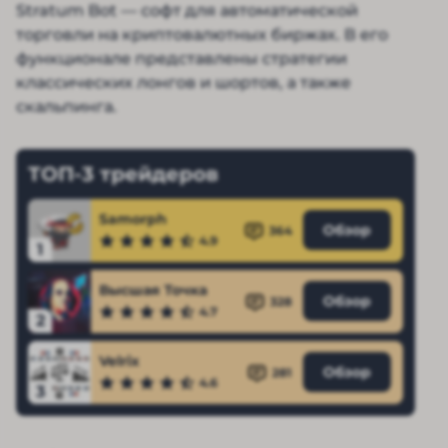
Stratum Bot — софт для автоматической
торговли на криптовалютных биржах. В его
функционале представлены стратегии
классических лонгов и шортов, а также
скальпинга.
ТОП-3 трейдеров
Samorph
Обзор
364
4.9
1
Высшая Точка
Обзор
328
4.7
2
Velrix
Обзор
281
4.6
3