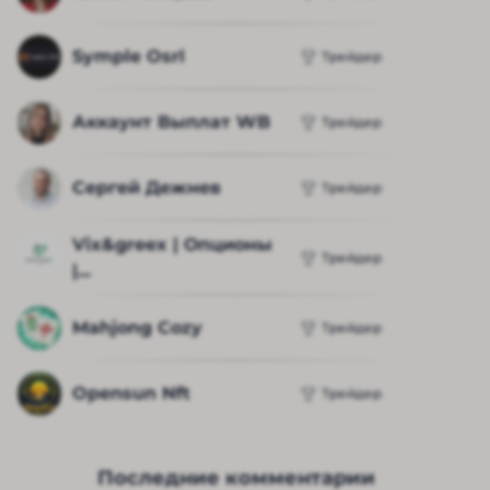
Symple Osrl
Трейдер
Аккаунт Выплат WB
Трейдер
Сергей Дежнев
Трейдер
Vix&greex | Опционы 
Трейдер
|...
Mahjong Cozy
Трейдер
Opensun Nft
Трейдер
Последние комментарии