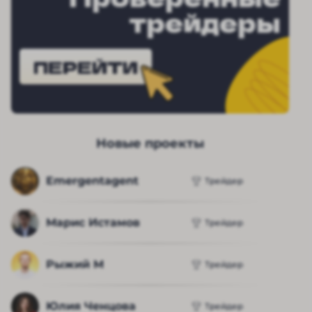
трейдеры
ПЕРЕЙТИ
Новые проекты
Emergentagent
Трейдер
Марис Истамов
Трейдер
Рыжий М
Трейдер
Юлия Ченцова
Трейдер