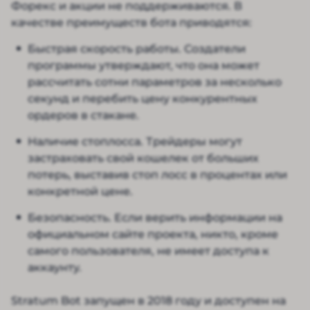
Форекс и акции не поддерживаются. В
качестве преимуществ бота приводятся:
Быстрая скорость работы. Создатели
программы утверждают, что она может
рассчитать сотни параметров за несколько
секунд и перебить цену конкурентных
ордеров в стакане.
Наличие стоплосса. Трейдеры могут
застраховать свой кошелек от больших
потерь, выставив стоп лосс в процентах или
конкретной цене.
Безопасность. Если верить информации на
официальном сайте проекта, никто, кроме
самого пользователя, не имеет доступа к
аккаунту.
Stratum Bot запущен в 2018 году и доступен на