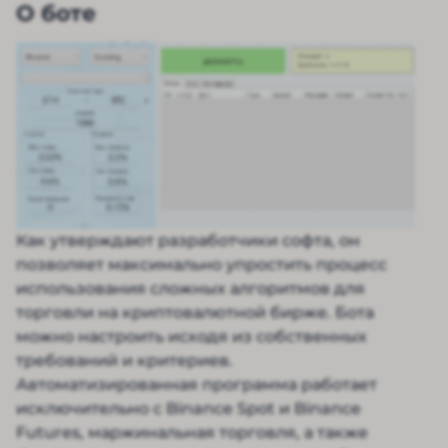
О боте
Как утверждают разработчики софта, он
позволяет максимально упростить процесс
использования сложных алгоритмов для
торговли на криптовалютной бирже. Бота
можно настроить исходя из собственных
требований и критериев.
Автоматизированная программа работает
исключительно с Binance Spot и Binance
Futures, маржинальная торговля, а также