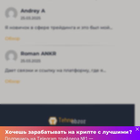
Andrey A
25.03.2025
Я новичок в сфере трейдинга и это был мой...
Обзор
Roman ANKR
25.03.2025
Дает связки и ссылку на платформу, где я...
Обзор
Хочешь зарабатывать на крипте с лучшими?
Подпишись на Telegram трейдера №1 —
Рейтинг капперов