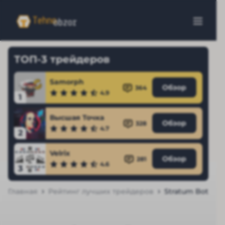
ТОП-3 трейдеров
Samorph
Обзор
364
4.9
1
Высшая Точка
Обзор
328
4.7
2
Velrix
Обзор
281
4.6
3
Главная
Рейтинг лучших трейдеров
Stratum Bot