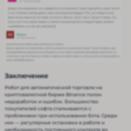
Заключение
Робот для автоматической торговли на
криптовалютной бирже Binance полон
недоработок и ошибок. Большинство
покупателей софта сталкиваются с
проблемами при использовании бота. Среди
них — регулярные остановки в работе и
необходимость постоянного контроля во