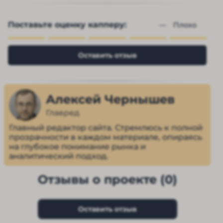
Поставьте оценку капперу:
— 
Плохо
Оставить отзыв
Алексей Чернышев
Главред
Главный редактор сайта. Стремлюсь к полной
прозрачности в каждом материале, опираясь
на глубокое понимание рынка и
аналитический подход.
Отзывы о проекте (0)
Оставить отзыв