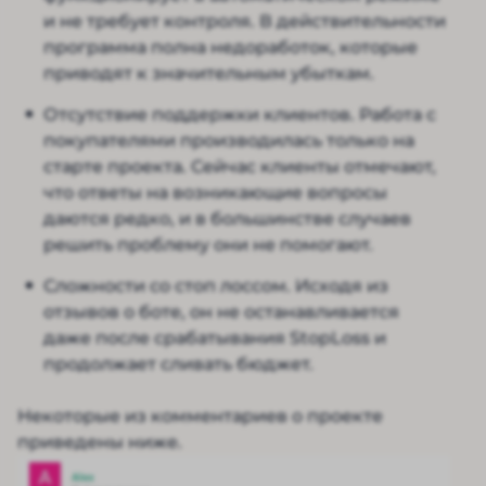
и не требует контроля. В действительности
программа полна недоработок, которые
приводят к значительным убыткам.
Отсутствие поддержки клиентов. Работа с
покупателями производилась только на
старте проекта. Сейчас клиенты отмечают,
что ответы на возникающие вопросы
даются редко, и в большинстве случаев
решить проблему они не помогают.
Сложности со стоп лоссом. Исходя из
отзывов о боте, он не останавливается
даже после срабатывания StopLoss и
продолжает сливать бюджет.
Некоторые из комментариев о проекте
приведены ниже.