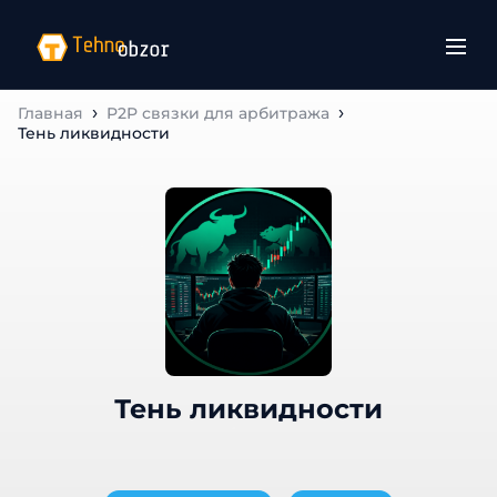
Главная
P2P связки для арбитража
Тень ликвидности
Тень ликвидности