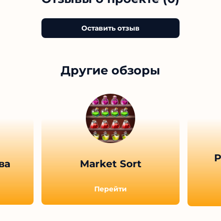
Оставить отзыв
Другие обзоры
Р
ва
Market Sort
Перейти