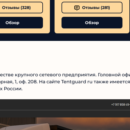
Отзывы (
328
)
Отзывы (
281
)
Обзор
Обзор
№1 В РЕЙТИНГЕ
Samorph
естве крупного сетевого предприятия. Головной
Роторная, 1, оф. 208. На сайте Tentguard ru также
4.9
 городах России.
Рекомендован
экспертами
Tehnoobzor
: высокий ROI, честная
статистика и сотни довольных
клиентов.