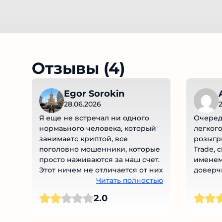
Отзывы (4)
Egor Sorokin
A
28.06.2026
2
Я еще не встречал ни одного
Очеред
нормаьного человека, который
легкого
занимаетс криптой, все
розыгры
поголовно мошенники, которые
Trade, 
просто наживаются за наш счет.
именем 
Этот ничем не отличается от них
доверч
Читать полностью
призы, 
выманив
2.0
лиценз
профес