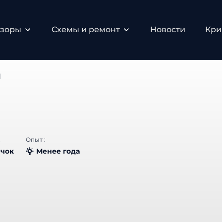
зоры
Схемы и ремонт
Новости
Крип
Опыт :
чок
Менее года