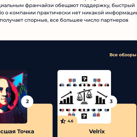
циальным франчайзи обещают поддержку, быстрый
 Но о компании практически нет никакой информации
олучает спорные, все большее число партнеров
Все обзоры
2
3
4.6
шая Точка
Velrix