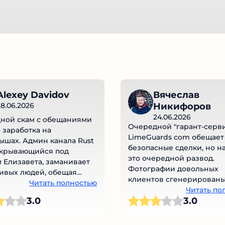
lexey Davidov
Вячеслав
8.06.2026
Никифоров
24.06.2026
ной скам с обещаниями
Очередной "гарант-серви
 заработка на
LimeGuards com обещает
шах. Админ канала Rust
безопасные сделки, но на
скрывающийся под
это очередной развод.
Елизавета, заманивает
Фотографии довольных
ивых людей, обещая
клиентов сгенерированы
но в итоге просто
Читать полностью
нейросетью, а домен
Читать по
ает деньги. Никаких
3.0
3.0
зарегистрирован всего м
ий, подтверждений
назад. Никаких реальных
сионализма или
отзывов или упоминаний 