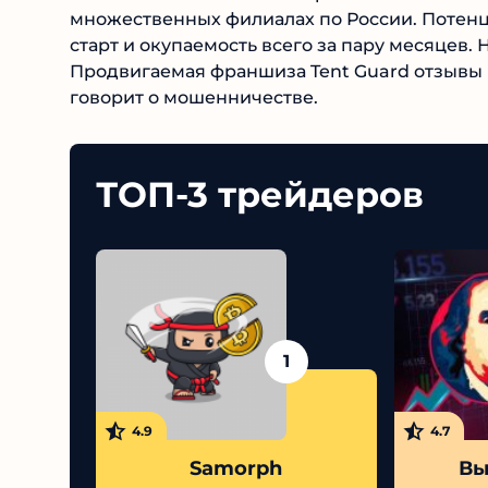
множественных филиалах по России. Потен
старт и окупаемость всего за пару месяцев.
Продвигаемая франшиза Tent Guard отзывы п
говорит о мошенничестве.
ТОП-3 трейдеров
1
4.9
4.7
Samorph
Выс