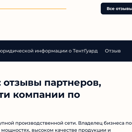
х отзывов нет. Не
нет. Доверять таким
ь на этот лохотрон!
Все отзывы
"посредникам" — верный 
потере денег. Не ведитесь
уловки!
юридической информации о ТентГуард
Отзывы
 отзывы партнеров,
ти компании по
упной производственной сети. Владелец бизнеса по
 мощностях, высоком качестве продукции и