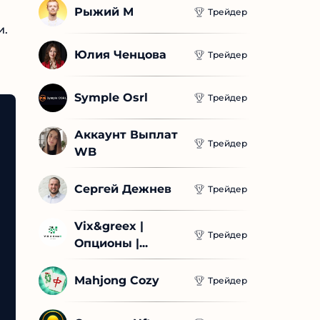
Рыжий М
Трейдер
.
Юлия Ченцова
Трейдер
Symple Osrl
Трейдер
Аккаунт Выплат 
Трейдер
WB
Сергей Дежнев
Трейдер
Vix&greex | 
Трейдер
Опционы |...
Mahjong Cozy
Трейдер