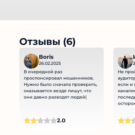
Отзывы (6)
Boris
26.02.2025
2
В очередной раз
Не прос
проспонсировал мошенников.
аудитор
Нужно было сначала проверить,
если и 
оказывается везде пишут, что
каналом
они давно разводят людей(
последи
осторож
2.0