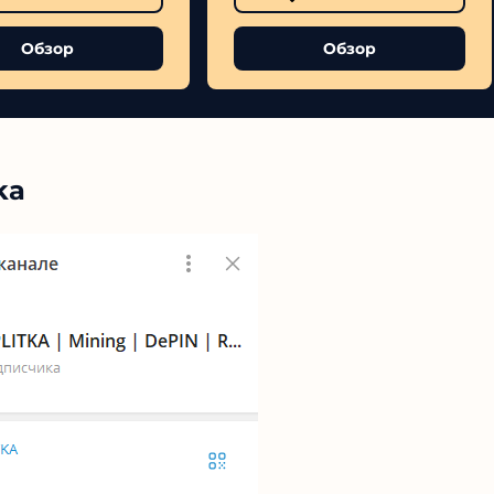
Обзор
Обзор
ka
№1 В РЕЙТИНГЕ
Samorph
4.9
Рекомендован
экспертами
Tehnoobzor
: высокий ROI, честная
статистика и сотни довольных
клиентов.