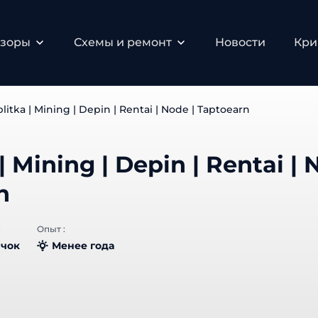
зоры
Схемы и ремонт
Новости
Крип
itka | Mining | Depin | Rentai | Node | Taptoearn
 Mining | Depin | Rentai |
toearn
Опыт :
чок
Менее года