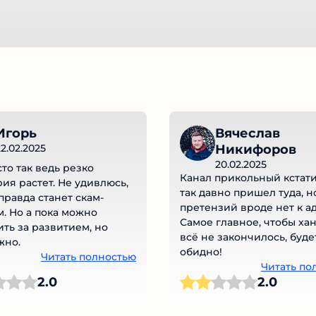
Игорь
Вячеслав
2.02.2025
Никифоров
20.02.2025
то так ведь резко
Канал прикольный кстати!
ия растет. Не удивлюсь,
так давно пришел туда, но
правда станет скам-
претензий вроде нет к адм
. Но а пока можно
Самое главное, чтобы ха
ть за развитием, но
всё не закончилось, буде
но.
обидно!
Читать полностью
Читать по
2.0
2.0