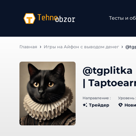
Тесты и об
Главная
Игры на Айфон с выводом денег
@tgpl
@tgplitka |
Node | Tap
Направление :
Уровень :
Трейдер
Нови