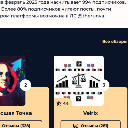
на февраль 2025 года насчитывает 994 подписчиков.
 Более 80% подписчиков читают посты, почти
тором платформы возможна в ЛС @therunya.
Все обзоры
2
3
4.6
шая Точка
Velrix
Отзывы (
328
)
Отзывы (
281
)