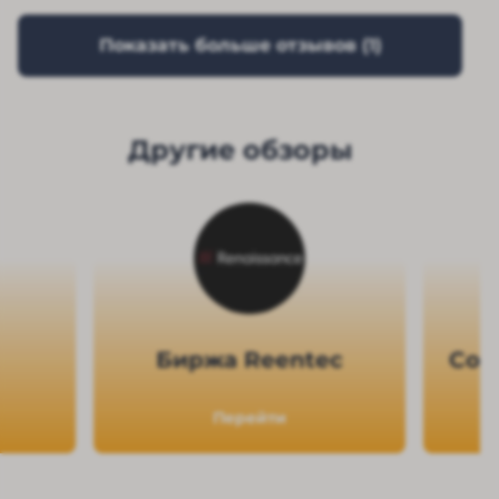
Показать больше отзывов (
1
)
Другие обзоры
Биржа Reentec
Сов
Перейти