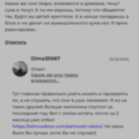
Какие же они твари, вливаются в доверие, тянут
сука и тянут. А ты им веришь, потому что общаются
так, будто вы детей крестили. А в конце попадаешь в
блок и ни денег ни вымышленного кума нет. Я прям
разочарован.
Ответить
Dima35667
29.06.2026
Ответ:
Какие же они твари,
вливаются...
Тут главное правильно уметь искать и проверять
их, а не слушать, что они в уши заливают. Я из-за
таких друзей больше миллиона спустил за
последний год. Вот с этими кстати, почти за 2
месяца уже отбил
https://tehnoobzor.com/samorph-obzor/
. Но явно
было бы лучше, если бы не спускал)