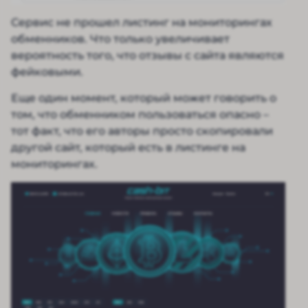
Сервис не прошел листинг на мониторингах
обменников. Что только увеличивает
вероятность того, что отзывы с сайта являются
фейковыми.
Еще один момент, который может говорить о
том, что обменником пользоваться опасно –
тот факт, что его авторы просто скопировали
другой сайт, который есть в листинге на
мониторингах.