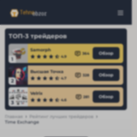
ТОП-3 трейдеров
Samorph
Обзор
364
4.9
1
Высшая Точка
Обзор
328
4.7
2
Velrix
Обзор
281
4.6
3
Главная
Рейтинг лучших трейдеров
Time Exchange