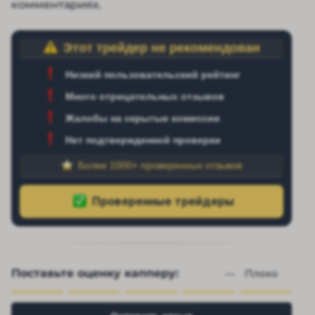
комментариях.
Этот трейдер не рекомендован
Низкий пользовательский рейтинг
Много отрицательных отзывов
Жалобы на скрытые комиссии
Нет подтвержденной проверки
Более 1000+ проверенных отзывов
Поставьте оценку капперу:
— 
Плохо