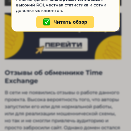
высокий ROI, честная статистика и сотни
довольных клиентов.
Рейтинг проверенных
Читать обзор
трейдеров
ПЕРЕЙТИ
Отзывы об обменнике Time
Exchange
В сети не появились отзывы о работе данного
проекта. Высока вероятность того, что авторы
запустили его или для нормальной работы,
или для реализации мошеннической схемы,
но так и не смогли привлечь аудиторию и
просто забросили сайт. Однако домен остался