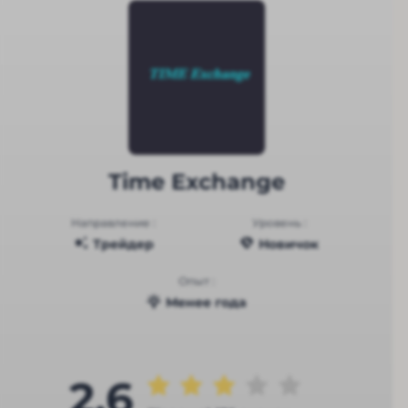
Time Exchange
Направление :
Уровень :
Трейдер
Новичок
Опыт :
Менее года
2.6