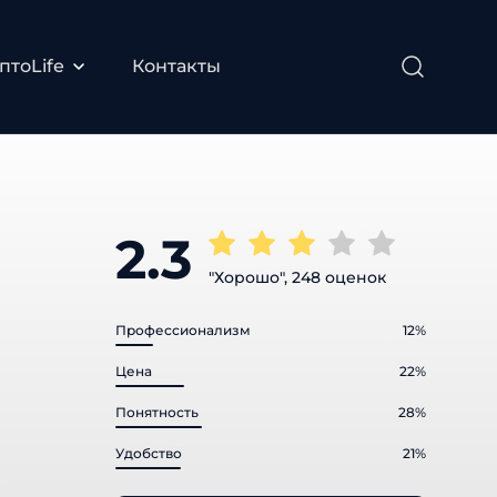
птоLife
Контакты
2.3
"Хорошо", 248 оценок
Профессионализм
12%
Цена
22%
Понятность
28%
Удобство
21%