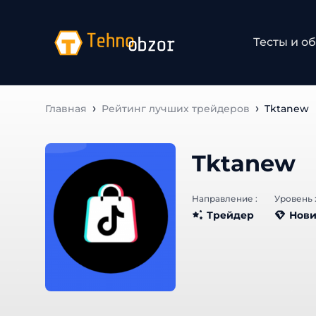
Тесты и о
Главная
Рейтинг лучших трейдеров
Tktanew
Tktanew
Направление :
Уровень 
Трейдер
Нови