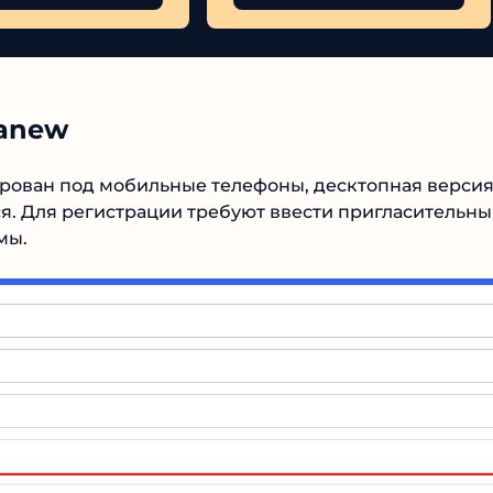
tanew
рован под мобильные телефоны, десктопная верси
ся. Для регистрации требуют ввести пригласительн
мы.