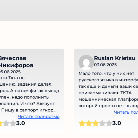
Вячеслав
Ruslan Krietsu
Никифоров
03.06.2025
05.06.2025
Мало того, что у них нет
это Ткта по
русского языка в интерф
шению, задания делал,
так еще и деньги ваши с
рос. А потом фигак вывод
прикарманивают. ТКТА
упен, надо пополнить
мошенническая платфор
полнил. И что? Аккаунт
которой просто нет выво
 Пишу в саппорт игнор.
Работает лишь ввод. И по
Читать по
ари просто копируют
Читать полностью
прикрытием работает мн
3.0
3.0
логотип и крадут деньги!
девушек, которые втираю
ется забудьте свои бабки!
доверие и потом рекоме