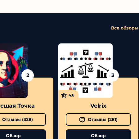
Все обзоры
2
3
4.6
сшая Точка
Velrix
Отзывы (
328
)
Отзывы (
281
)
Обзор
Обзор