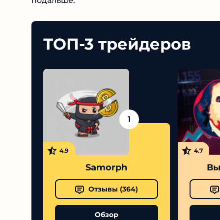
подальше.
ТОП-3 трейдеров
1
4.9
4.7
Samorph
Вы
Отзывы (
364
)
Обзор