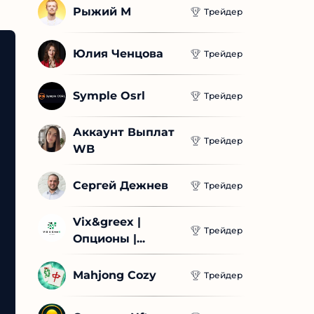
Рыжий М
Трейдер
Юлия Ченцова
Трейдер
Symple Osrl
Трейдер
Аккаунт Выплат 
Трейдер
WB
Сергей Дежнев
Трейдер
Vix&greex | 
Трейдер
Опционы |...
Mahjong Cozy
Трейдер