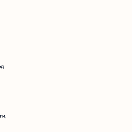
я
од
ги,