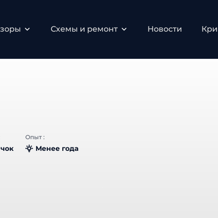
бзоры
Схемы и ремонт
Новости
Кри
:
Опыт :
чок
Менее года