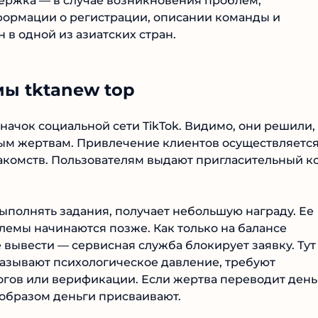
держка — в случае возникновения проблем,
нформации о регистрации, описании команды и
 в одной из азиатских стран.
ы tktanew top
начок социальной сети TikTok. Видимо, они решили,
ным жертвам. Привлечение клиентов осуществляетс
накомств. Пользователям выдают пригласительный к
ыполнять задания, получает небольшую награду. Ее
лемы начинаются позже. Как только на балансе
 вывести — сервисная служба блокирует заявку. Тут
казывают психологическое давление, требуют
огов или верификации. Если жертва переводит день
 образом деньги присваивают.