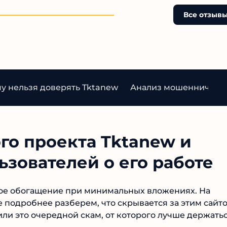
типа доходный проект по
заработку. Но не верьте, 
Все отзыв
развод
у нельзя доверять Tktanew
Анализ мошенническо
о проекта Tktanew и
зователей о его работе
рое обогащение при минимальных вложениях. На
е подробнее разберем, что скрывается за этим сайто
или это очередной скам, от которого лучше держать