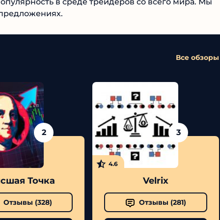
пулярность в среде трейдеров со всего мира. Мы
 предложениях.
Все обзоры
2
3
4.6
шая Точка
Velrix
Отзывы (
328
)
Отзывы (
281
)