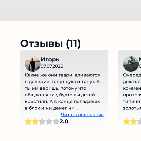
Отзывы (11)
Игорь
07.07.2026
0
Какие же они твари, вливаются
Очередн
в доверие, тянут сука и тянут. А
доказат
ты им веришь, потому что
коммен
общаются так, будто вы детей
прозрач
крестили. А в конце попадаешь
типичны
в блок и ни денег ни
золотые
вымышленного кума нет. Я прям
Читать полностью
пустота.
2.0
разочарован.