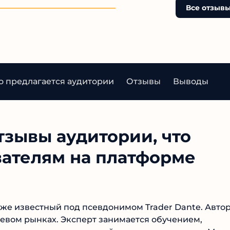
лицензии и прозрачности
Все отзывы
также негативные отзывы
сторонних ресурсах, ука
на потенциальный риск д
инвесторов. Рекомендую 
осторожностью относитьс
подобным проектам.
о предлагается аудитории
Отзывы
Выводы
тзывы аудитории, что
вателям на платформе
кже известный под псевдонимом Trader Dante. Автор
евом рынках. Эксперт занимается обучением,