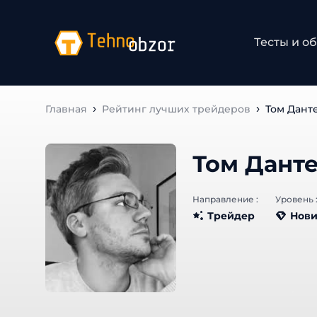
Тесты и об
Главная
Рейтинг лучших трейдеров
Том Данте
Том Данте
Направление :
Уровень :
Трейдер
Нови