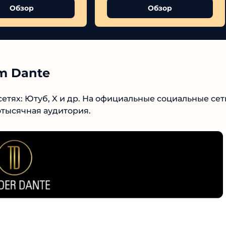
Обзор
Обзор
m Dante
етях: Ютуб, X и др. На официальные социальные сет
№1 В РЕЙТИНГЕ
отысячная аудитория.
Samorph
4.9
Рекомендован
экспертами
Tehnoobzor
: высокий ROI, честная
статистика и сотни довольных
клиентов.