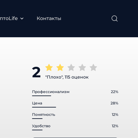
тоLife
Контакты
2
"Плохо", 115 оценок
Профессионализм
22%
Цена
28%
Понятность
12%
Удобство
12%