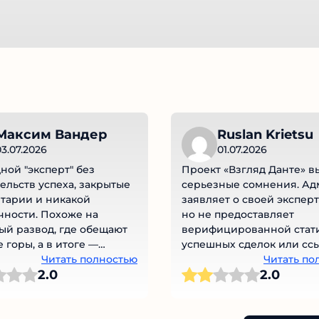
Максим Вандер
Ruslan Krietsu
3.07.2026
01.07.2026
ой "эксперт" без
Проект «Взгляд Данте» в
ельств успеха, закрытые
серьезные сомнения. Ад
тарии и никакой
заявляет о своей эксперт
ности. Похоже на
но не предоставляет
й развод, где обещают
верифицированной стати
 горы, а в итоге —
успешных сделок или ссы
Читать полностью
портфель активов. Комме
Читать по
2.0
2.0
под публикациями отклю
что исключает возможнос
обратной связи. Отсутств