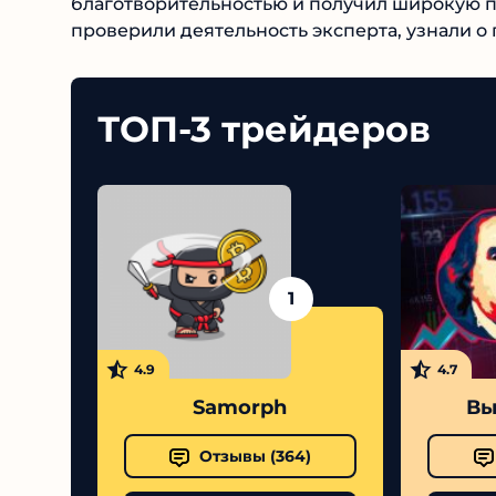
благотворительностью и получил широкую по
проверили деятельность эксперта, узнали о
ТОП-3 трейдеров
1
4.9
4.7
Samorph
Выс
Отзывы (
364
)