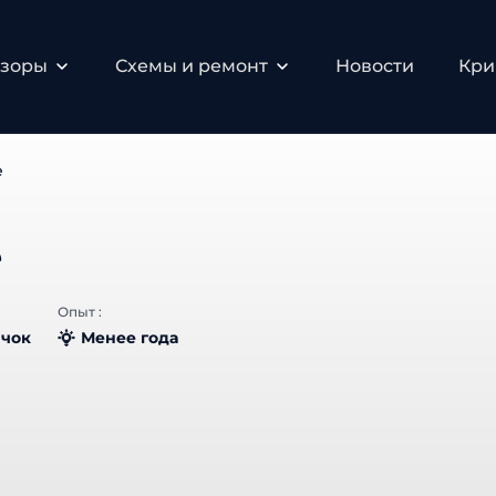
зоры
Схемы и ремонт
Новости
Крип
Опыт :
чок
Менее года