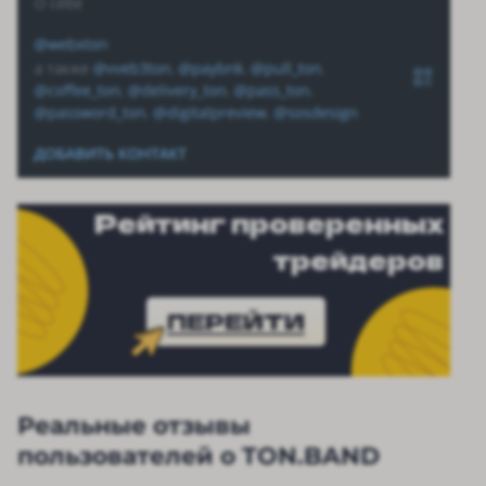
Рейтинг проверенных
трейдеров
ПЕРЕЙТИ
Реальные отзывы
пользователей о TON.BAND