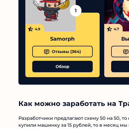
1
4.9
4.7
Samorph
Выс
Отзывы (
364
)
Обзор
Как можно заработать на Тр
Разработчики предлагают схему 50 на 50, то е