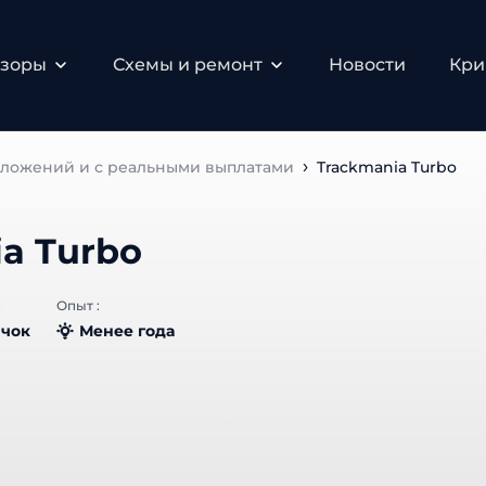
зоры
Схемы и ремонт
Новости
Крип
вложений и с реальными выплатами
Trackmania Turbo
a Turbo
Опыт :
чок
Менее года