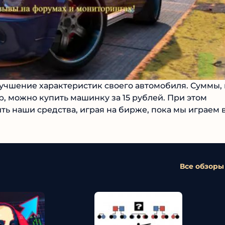
лучшение характеристик своего автомобиля. Суммы,
№1 В РЕЙТИНГЕ
ер, можно купить машинку за 15 рублей. При этом
ь наши средства, играя на бирже, пока мы играем в
Samorph
4.9
Рекомендован
экспертами
Все обзоры
Tehnoobzor
: высокий ROI, честная
статистика и сотни довольных
клиентов.