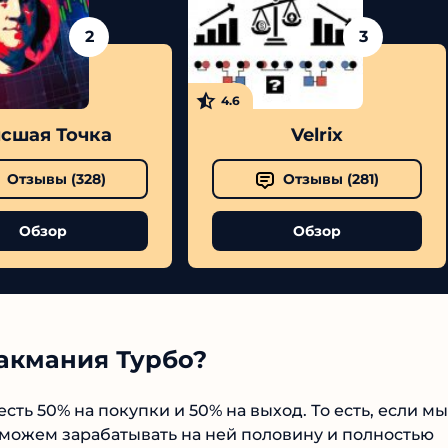
Читать обзор
2
3
4.6
шая Точка
Velrix
Отзывы (
328
)
Отзывы (
281
)
Обзор
Обзор
акмания Турбо?
сть 50% на покупки и 50% на выход. То есть, если мы