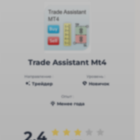
Trade Assistant Mt4
Направление :
Уровень :
Трейдер
Новичок
Опыт :
Менее года
2.4