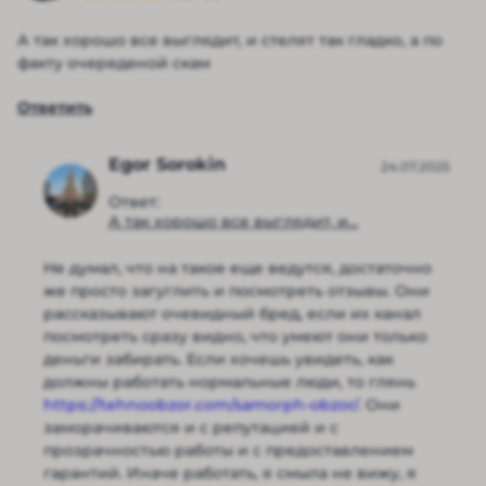
А так хорошо все выглядит, и стелят так гладко, а по
факту очереденой скам
Ответить
Egor Sorokin
24.07.2025
Ответ:
А так хорошо все выглядит, и...
Не думал, что на такое еще ведутся, достаточно
же просто загуглить и посмотреть отзывы. Они
рассказывают очевидный бред, если их канал
посмотреть сразу видно, что умеют они только
деньги забирать. Если хочешь увидеть, как
должны работать нормальные люди, то глянь
https://tehnoobzor.com/samorph-obzor/
. Они
заморачиваются и с репутацией и с
прозрачностью работы и с предоставлением
гарантий. Иначе работать, я смыла не вижу, я