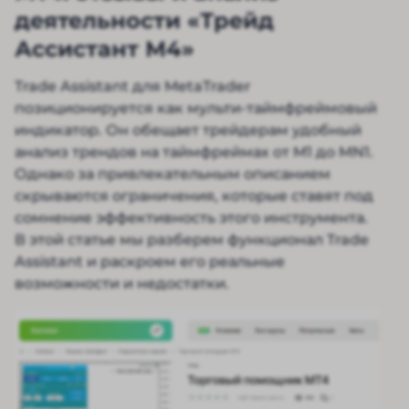
деятельности «Трейд
Ассистант М4»
Trade Assistant для MetaTrader
позиционируется как мульти-таймфреймовый
индикатор. Он обещает трейдерам удобный
анализ трендов на таймфреймах от M1 до MN1.
Однако за привлекательным описанием
скрываются ограничения, которые ставят под
сомнение эффективность этого инструмента.
В этой статье мы разберем функционал Trade
Assistant и раскроем его реальные
возможности и недостатки.