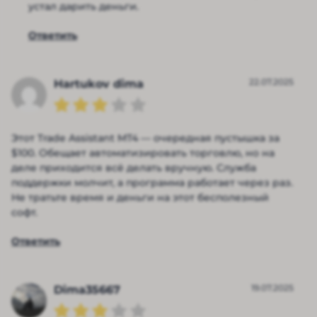
устал дарить деньги.
Ответить
22.07.2025
Hartukov dima
Этот Trade Assistant MT4 — очередная пустышка за
$100. Обещает автоматизировать торговлю, но на
деле приходится всё делать вручную. Служба
поддержки молчит, а программа работает через раз.
Не тратьте время и деньги на этот бесполезный
софт.
Ответить
19.07.2025
Dima35667