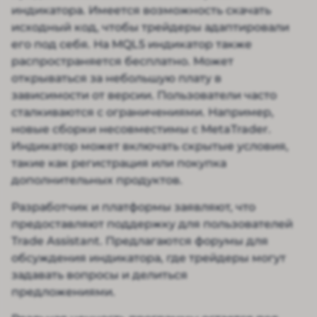
индикатора. Имеется возможность скачать
исходный код, чтобы трейдеры адаптировали
его под себя. На MQL5 индикатор также
распространяется бесплатно. Может
открываться за небольшую плату в
зависимости от версии. Пользователи часто
сталкиваются с ограничениями. Например,
новые сборки несовместимы с MetaTrader.
Индикатор может включать скрытые условия,
такие как регистрация или покупка
дополнительных продуктов.
Разработчик и платформы заявляют, что
предоставляют поддержку для пользователей
Trade Assistant. Предлагаются форумы для
обсуждения индикатора, где трейдеры могут
задавать вопросы и делиться
предложениями.