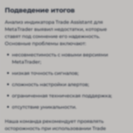
Подведение итогов
Анализ индикатора Trade Assistant для
MetaTrader выявил недостатки, которые
ставят под сомнение его надежность.
Основные проблемы включают:
несовместимость с новыми версиями
MetaTrader;
низкая точность сигналов;
сложность настройки алертов;
ограниченная техническая поддержка;
отсутствие уникальности.
Наша команда рекомендует проявлять
осторожность при использовании Trade