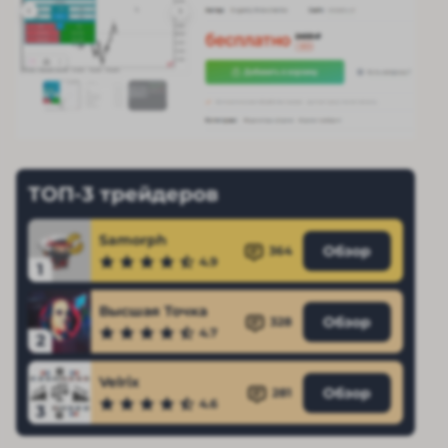
ТОП-3 трейдеров
Samorph
Обзор
364
4.9
1
Высшая Точка
Обзор
328
4.7
2
Velrix
Обзор
281
4.6
3