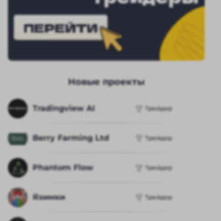
ПЕРЕЙТИ
Новые проекты
Tradingview AI
Трейдер
Berry Farming Ltd
Трейдер
Phantom Flow
Трейдер
Яхимки
Трейдер