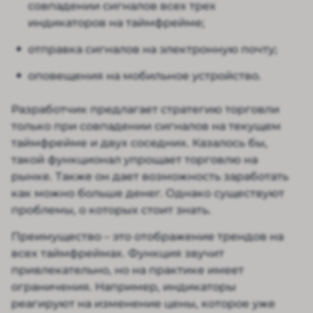
совпадении сигналов всех трех
индикаторов на таймфрейме;
отправка сигналов на электронную почту;
оповещения на мобильное устройство.
Разработчик предлагает стратегию торговли
только при совпадении сигналов на текущем
таймфрейме и двух соседних. Казалось бы,
такой функционал упрощает торговлю на
рынке. Также он дает возможность заработать
как можно больше денег. Однако существуют
проблемы, о которых стоит знать.
Преимущество – это отображение трендов на
всех таймфреймах. Функция звучит
привлекательно, но на практике имеет
ограничения. Например, индикаторы
реагируют на изменение цены, которое уже