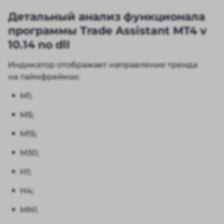
Детальный анализ функционала
программы Trade Assistant MT4 v
10.14 no dll
Индикатор отображает направления тренда
на таймфреймах:
M1;
M5;
M15;
M30;
H1;
H4;
MN1.