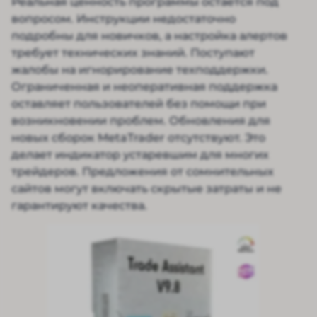
Реальная ценность программы остается под
вопросом. Инструкции недостаточно
подробны для новичков, а настройка алертов
требует технических знаний. Поступают
жалобы на игнорирование техподдержки.
Ограниченная и неоперативная поддержка
оставляет пользователей без помощи при
возникновении проблем. Обновления для
новых сборок MetaTrader отсутствуют. Это
делает индикатор устаревшим для многих
трейдеров. Предложения от сомнительных
сайтов могут включать скрытые затраты и не
гарантируют качества.