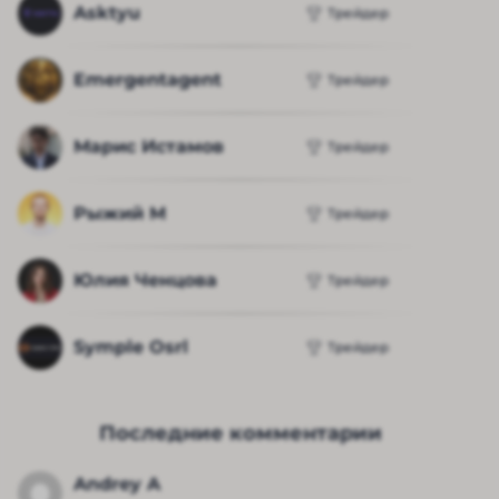
Asktyu
Трейдер
Emergentagent
Трейдер
Марис Истамов
Трейдер
Рыжий М
Трейдер
Юлия Ченцова
Трейдер
Symple Osrl
Трейдер
Последние комментарии
Andrey A