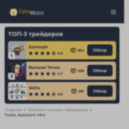
ТОП-3 трейдеров
Samorph
Обзор
364
4.9
1
Высшая Точка
Обзор
328
4.7
2
Velrix
Обзор
281
4.6
3
Главная
Рейтинг лучших трейдеров
Trade Assistant Mt4