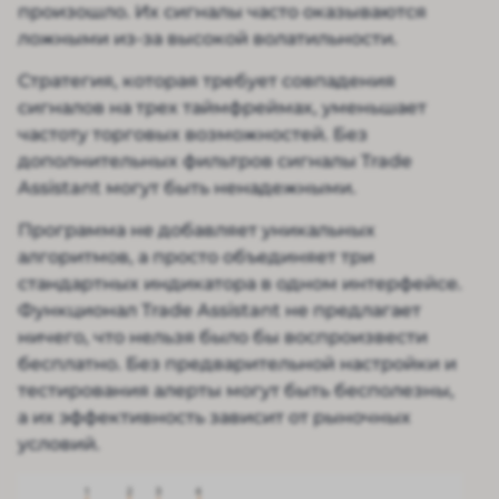
произошло. Их сигналы часто оказываются
ложными из-за высокой волатильности.
Стратегия, которая требует совпадения
сигналов на трех таймфреймах, уменьшает
частоту торговых возможностей. Без
дополнительных фильтров сигналы Trade
Assistant могут быть ненадежными.
Программа не добавляет уникальных
алгоритмов, а просто объединяет три
стандартных индикатора в одном интерфейсе.
Функционал Trade Assistant не предлагает
ничего, что нельзя было бы воспроизвести
бесплатно. Без предварительной настройки и
тестирования алерты могут быть бесполезны,
а их эффективность зависит от рыночных
условий.