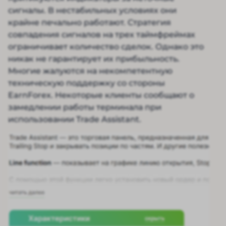
сигналы. В нестабильных условиях они
крайне печально работают. Стратегия
совпадения сигналов на трех таймфреймах
ограничивает количество сделок. Однако это
никак не гарантирует их прибыльность.
Многие жалуются на некомпетентную
техническую поддержку со стороны
EarnForex. Некоторые клиенты сообщают о
замедлении работы терминала при
использовании Trade Assistant.