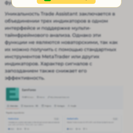
функциональным.
Уникальность Trade Assistant заключается в
объединении трех индикаторов в одном
интерфейсе и поддержке мульти-
таймфреймового анализа. Однако эти
функции не являются новаторскими, так как
их можно получить с помощью стандартных
инструментов MetaTrader или других
индикаторов. Характер сигналов с
запозданием также снижает его
эффективность.