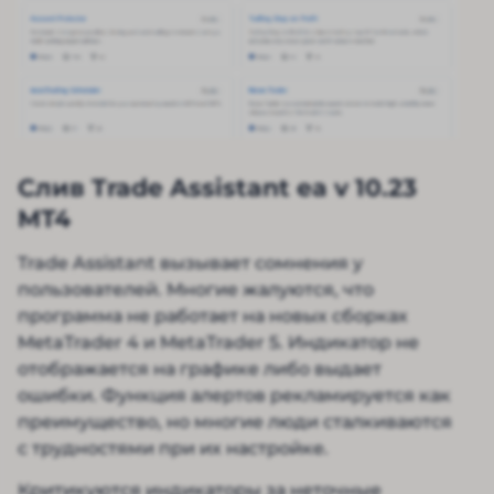
Слив Trade Assistant ea v 10.23
MT4
Trade Assistant вызывает сомнения у
пользователей. Многие жалуются, что
программа не работает на новых сборках
MetaTrader 4 и MetaTrader 5. Индикатор не
отображается на графике либо выдает
ошибки. Функция алертов рекламируется как
преимущество, но многие люди сталкиваются
с трудностями при их настройке.
Критикуются индикаторы за неточные