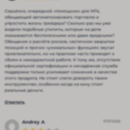
Серьёзно, очередной «помощник» для MT4,
обещающий автоматизировать торговлю и
упростить жизнь трейдера? Сколько раз мы уже
видели подобные утилиты, которые на деле
оказываются бесполезными или даже вредными?
Обещания о расчёте рисков, частичном закрытии
позиций и прочих «уникальных» функциях звучат
привлекательно, но на практике часто приводят к
сбоям и некорректной работе. К тому же, отсутствие
официальной сертификации и ненадёжная служба
поддержки только усиливают сомнения в качестве
этого продукта. Не стоит слепо доверять таким
инструментам, особенно когда на кону стоят
реальные деньги.
Ответить
17.07.2025
Andrey A