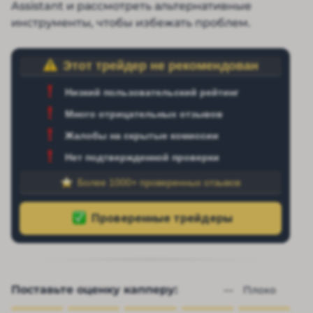
Assistant и рассмотреть альтернативные
инструменты, чтобы избежать проблем.
Этот трейдер не рекомендован
Низкий пользовательский рейтинг
Много отрицательных отзывов
Жалобы на скрытые комиссии
Нет подтвержденной проверки
Более 1000+ проверенных отзывов
Поставьте оценку капперу:
— 
Плохо