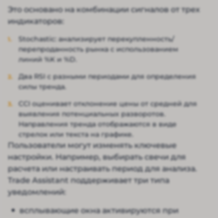
Это основано на комбинации сигналов от трех
индикаторов:
Stochastic: анализирует перекупленность/
перепроданность рынка с использованием
линий %K и %D.
Два RSI с разными периодами для определения
силы тренда.
CCI оценивает отклонение цены от средней для
выявления потенциальных разворотов.
Направления тренда отображаются в виде
стрелок или текста на графике.
Пользователи могут изменять ключевые
настройки. Например, выбирать свечи для
расчета или настраивать период для анализа.
Trade Assistant поддерживает три типа
уведомлений:
всплывающие окна активируются при