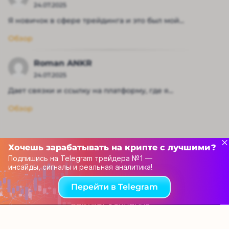
24.07.2025
Я новичок в сфере трейдинга и это был мой...
Обзор
Roman ANKR
24.07.2025
Дает связки и ссылку на платформу, где я...
Обзор
Хочешь зарабатывать на крипте с лучшими?
Подпишись на Telegram трейдера №1 —
инсайды, сигналы и реальная аналитика!
Перейти в Telegram
Рейтинг капперов
Связаться с нами