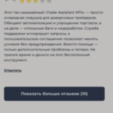
Этот так называемый «Trade Assistant MT4» — просто
очередная ловушка для доверчивых трейдеров.
Обещают автоматизацию и упрощение торговли, а
на деле — сплошные баги и недоработки. Служба
поддержки игнорирует запросы, а
пользовательское соглашение позволяет менять
условия без предупреждения. Вместо помощи —
только дополнительные проблемы и потери. Не
тратьте время и деньги на этот бесполезный
инструмент.
Ответить
Показать больше отзывов (
10
)