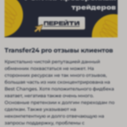
трейдеров
ПЕРЕЙТИ
Transfer24 pro отзывы клиентов
Кристально чистой репутацией данный
обменник похвастаться не может. На
сторонних ресурсах не так много отзывов,
большая часть из них сконцентрирована на
Best Changes. Хотя положительного фидбека
хватает, негатива также очень много.
Основные претензии к долгим переходам по
сделкам. Также указывают на
некомпетентную и долго отвечающую на
запросы поддержку, проблемы с