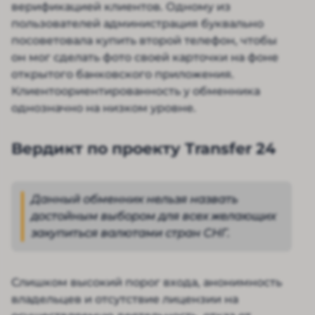
верификацией клиентов. Одному из
пользователей администрация буквально
посоветовала купить второй телефон, чтобы
он мог сделать фото своей карточки на фоне
открытого банковского приложения.
Клиентоориентированность у обменника
однозначно на низком уровне.
Вердикт по проекту Transfer 24
Данный обменник нельзя назвать
достойным выбором для всех желающих
закупиться валютами стран СНГ.
Слишком высокий порог входа, анонимность
владельцев и отсутствие лицензии на