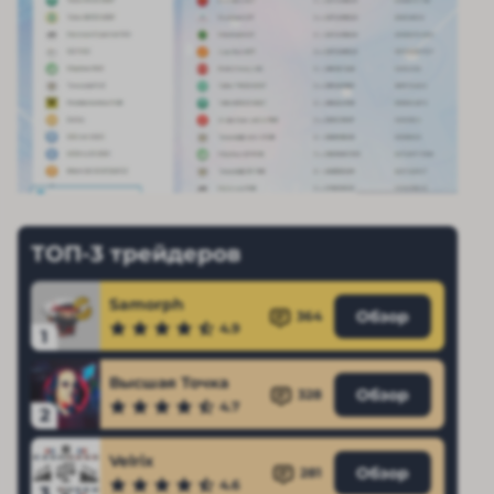
ТОП-3 трейдеров
Samorph
Обзор
364
4.9
1
Высшая Точка
Обзор
328
4.7
2
Velrix
Обзор
281
4.6
3