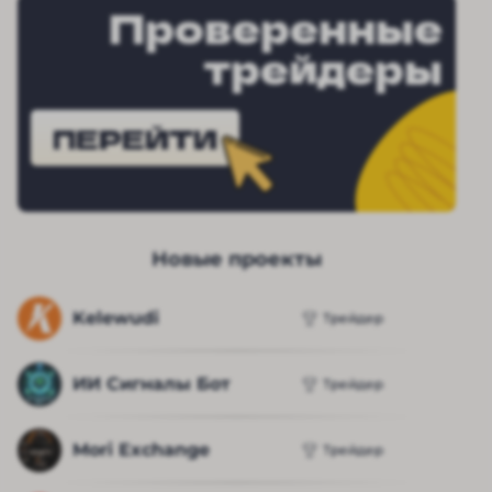
Проверенные
трейдеры
ПЕРЕЙТИ
Новые проекты
Kelewudi
Трейдер
ИИ Сигналы Бот
Трейдер
Mori Exchange
Трейдер