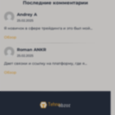
Последние комментарии
Andrey A
25.02.2025
Я новичок в сфере трейдинга и это был мой...
Обзор
Roman ANKR
25.02.2025
Дает связки и ссылку на платформу, где я...
Обзор