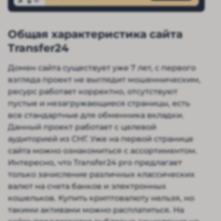
Общая характеристика сайта
Transfer24
Домен сайта существует уже 7 лет, с первого
взгляда проект не выглядит мошенническим,
ресурс работает корректно, отсутствуют
пустые и незагружающиеся страницы, есть
все стандартные для обменника вкладки.
Данный проект работает с целевой
аудиторией из СНГ. Уже на первой странице
сайта можно ознакомиться с ассортиментом.
Интересно, что Transfer24 pro предлагает
только зачисление различных классических
валют на счета банков и электронных
кошельков. Купить криптовалюту нельзя, но
такими активами можно расплатиться. На