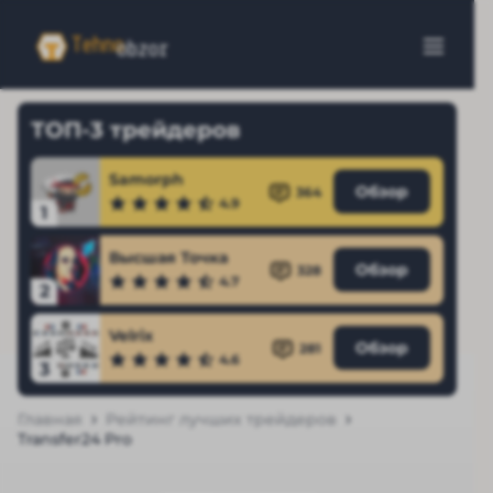
ТОП-3 трейдеров
Samorph
Обзор
364
4.9
1
Высшая Точка
Обзор
328
4.7
2
Velrix
Обзор
281
4.6
3
Главная
Рейтинг лучших трейдеров
Transfer24 Pro