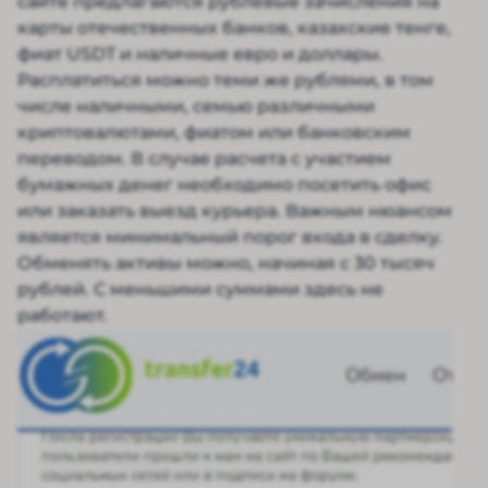
сайте предлагаются рублевые зачисления на
карты отечественных банков, казахские тенге,
фиат USDT и наличные евро и доллары.
Расплатиться можно теми же рублями, в том
числе наличными, семью различными
криптовалютами, фиатом или банковским
переводом. В случае расчета с участием
бумажных денег необходимо посетить офис
или заказать выезд курьера. Важным нюансом
является минимальный порог входа в сделку.
Обменять активы можно, начиная с 30 тысяч
рублей. С меньшими суммами здесь не
работают.