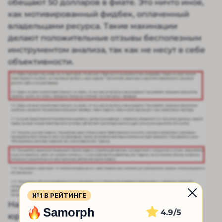
обещают 50 долларов в фиате. Это ничто иное,
как мотивированный фидбек, оплаченный
владельцами ресурса. Такие махинации
делают положительные отзывы бесполезным
инструментом анализа, так как не несут в себе
объективности.
№1 В РЕЙТИНГЕ
На сайте отсутствует контактная информация
Samorph
4.9
юридического лица, курирующего данный