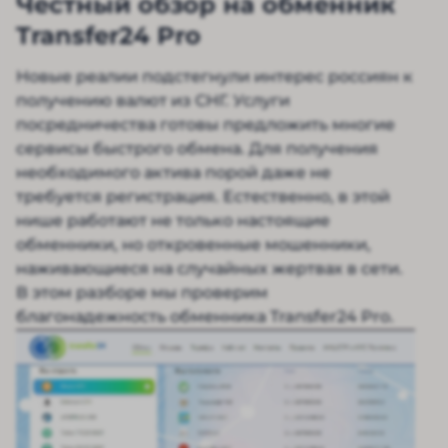
Честный обзор на обменник
Transfer24 Pro
Новые реалии подстегнули интерес россиян к
получению валют из СНГ. Услуги
посредничества готовы предложить многие
сервисы быстрого обмена. Для получения
необходимого актива порой даже не
требуется регистрация. Естественно, в этой
нише работают не только настоящие
обменники, но откровенные мошенники,
наживающиеся на случайных жертвах в сети.
В этом разборе мы проверим
благонадежность обменника Transfer24 Pro.