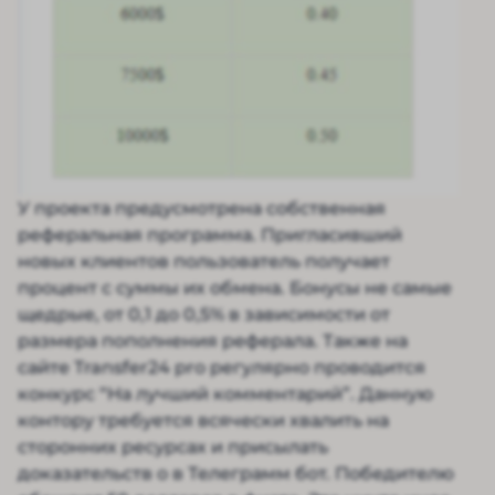
У проекта предусмотрена собственная
реферальная программа. Пригласивший
новых клиентов пользователь получает
процент с суммы их обмена. Бонусы не самые
щедрые, от 0,1 до 0,5% в зависимости от
размера пополнения реферала. Также на
сайте Transfer24 pro регулярно проводится
конкурс “На лучший комментарий”. Данную
контору требуется всячески хвалить на
сторонних ресурсах и присылать
доказательств о в Телеграмм бот. Победителю