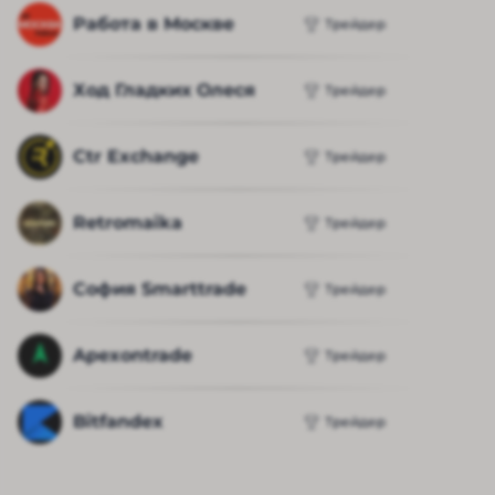
Работа в Москве
Трейдер
Ход Гладких Олеся
Трейдер
Ctr Exchange
Трейдер
Retromaika
Трейдер
София Smarttrade
Трейдер
Apexontrade
Трейдер
Bitfandex
Трейдер