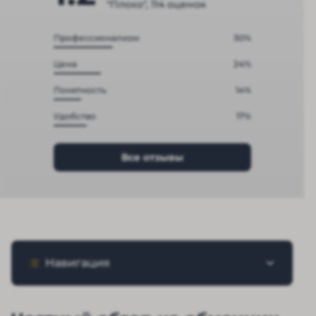
"Плохо", 114 оценок
Профессионализм
30%
Цена
24%
Понятность
14%
Удобство
17%
Все отзывы
Навигация