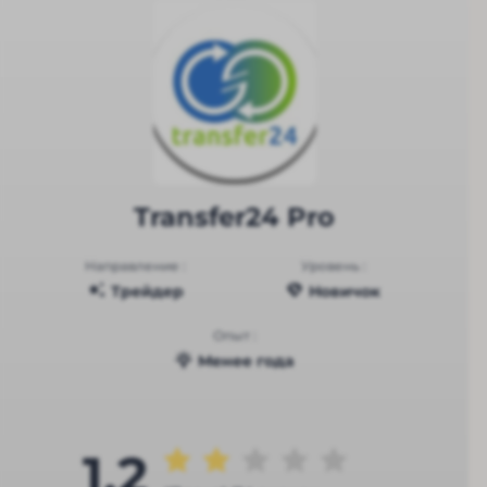
Transfer24 Pro
Направление :
Уровень :
Трейдер
Новичок
Опыт :
Менее года
1.2