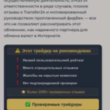
осуществляемую деятельность, отказ от
ответственности в ряде случаев, плохие
отзывы о Transfer24 и мотивированный
руководством проплаченный фидбек — все
это не позволяет рассматривать этот
обменник, как надежного партнера для
обмена валют в Интернете.
Этот трейдер не рекомендован
Низкий пользовательский рейтинг
Много отрицательных отзывов
Жалобы на скрытые комиссии
Нет подтвержденной проверки
Более 1000+ проверенных отзывов