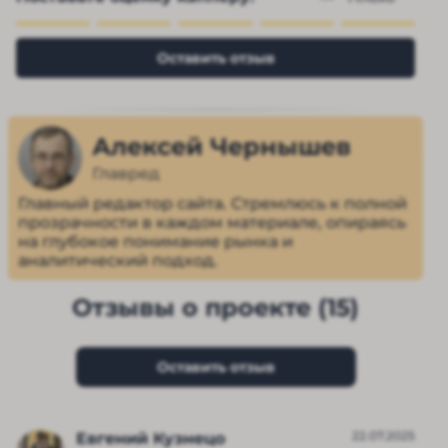
Оставить отзыв
Алексей Чернышев
Главред
Главный редактор сайта. Стремлюсь к полной
прозрачности в каждом материале, опираясь
на глубокое понимание рынка и
аналитический подход.
Отзывы о проекте (15)
Оставить отзыв
22.07.2025
Евгений Кузнецо