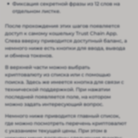
Фиксация секретной фразы из 12 слов на
отдельном листке.
После прохождения этих шагов появляется
доступ к самому кошельку Trust Chain App.
Слева вверху приводится доступный баланс, а
немного ниже есть кнопки для ввода, вывода
и обмена токенов.
В верхней части можно выбрать
криптовалюту из списка или с помощью
поиска. Здесь же имеется кнопка для связи с
технической поддержкой. При нажатии
последней появляется поле, на котором
можно задать интересующий вопрос.
Немного ниже приводится главный список,
где можно посмотреть перечень криптовалют
с указанием текущей цены. При этом в