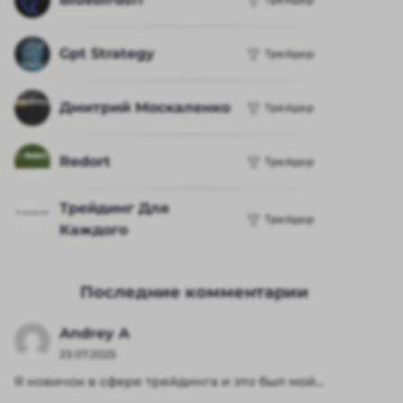
Gpt Strategy
Трейдер
Дмитрий Москаленко
Трейдер
Redort
Трейдер
Трейдинг Для 
Трейдер
Каждого
Последние комментарии
Andrey A
23.07.2025
Я новичок в сфере трейдинга и это был мой...