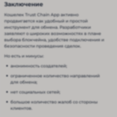
Заключение
Кошелек Trust Chain App активно
продвигается как удобный и простой
инструмент для обмена. Разработчики
заявляют о широких возможностях в плане
выбора блокчейна, удобстве подключения и
безопасности проведения сделок.
Но есть и минусы:
анонимность создателей;
ограниченное количество направлений
для обмена;
нет социальных сетей;
большое количество жалоб со стороны
клиентов.