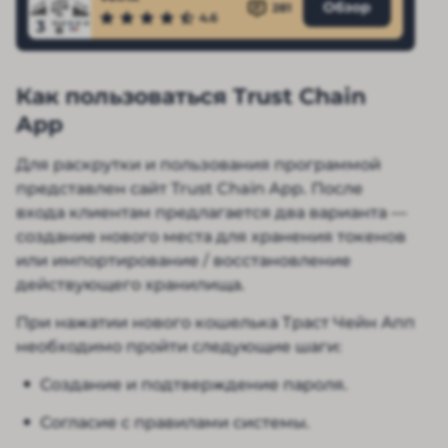
Обзор
281
4.6
3
Как пользоваться Trust Chain
App
Для раскрутки и пользования программой
представлен сайт Trust Chain App. После
входа клиентам предлагается два варианта —
создание нового места для хранения токенов
или импортирование / восстановление
действующего хранилища.
При нажатии нового кошелька Траст Чейн Апп
необходимо пройти следующие шаги:
Создание и подтверждение пароля.
Согласие с правилами системы.