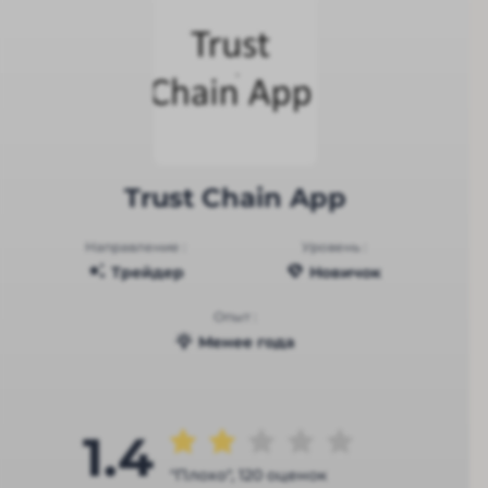
Trust Chain App
Направление :
Уровень :
Трейдер
Новичок
Опыт :
Менее года
1.4
"Плохо", 120 оценок