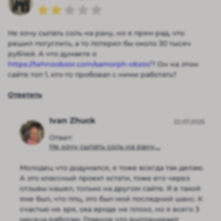
Не хочу сыпать соль на рану, но я прям рад, что
решил погуглить, а то потерял бы около 30 тысяч
рублей. А что думаете о
https://tehnoobzor.com/samorph-obzor/
? Он на этом
сайте топ 1, кто-то пробовал с ними работать?
Ответить
Ivan Zhuck
22.07.2025
Ответ:
Не хочу сыпать соль на рану,...
Молодец что додумался, я тоже всегда так делаю.
А это классный проект кстати, тоже его через
отзывы нашел, только на другом сайте. Я в такой
яме был, что ппц, это был мой последний шанс. К
счастью не зря, ока вроде не плохо, но я всего 3
месяца работаю. Главное что выплачивают