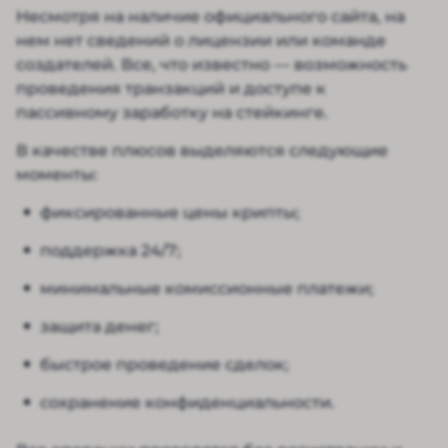
Несмотря на наличие официального сайта, на
нем нет сведений о лицензии или команде
создателей. Все, что известно — возможность
проведения транзакций и доступе к
пассивному заработку на стейкинге.
В качестве плюсов выделяются следующие
моменты:
фиксированные цены крипты;
поддержка 24/7;
минимальные комиссионные платежи;
защита денег;
быстрое проведение сделок;
сохранение конфиденциальности.