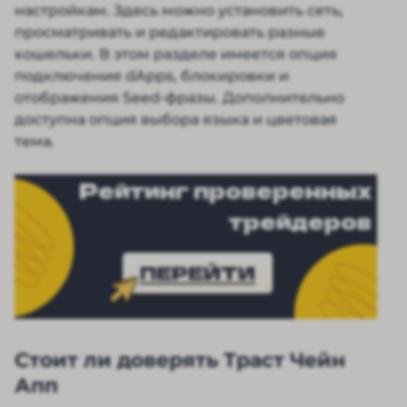
настройкам. Здесь можно установить сеть,
просматривать и редактировать разные
кошельки. В этом разделе имеется опция
подключения dApps, блокировки и
отображения Seed-фразы. Дополнительно
доступна опция выбора языка и цветовая
тема.
Рейтинг проверенных
трейдеров
ПЕРЕЙТИ
Стоит ли доверять Траст Чейн
Апп