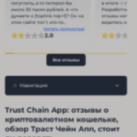
погуглить, а то потерял бы
в итоге — пуст
около 30 тысяч рублей. А что
Разработчики 
думаете о [toplink top=1]? Он на
отзывы негати
этом сайте топ 1, кто-то
ведитесь на эт
пробовал с ними работать?
Читать полностью
2.0
Все отзывы
Навигация
Trust Chain App: отзывы о
криптовалютном кошельке,
обзор Траст Чейн Апп, стоит