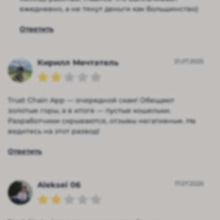
ежедневно, а не тянут деньги как большинство)
Ответить
21.07.2025
Кирилл Мечтатель
Trust Chain App — очередной скам! Обещают
золотые горы, а в итоге — пустые кошельки.
Разработчики скрываются, отзывы негативные. Не
ведитесь на этот развод!
Ответить
17.07.2025
Aleksei 06