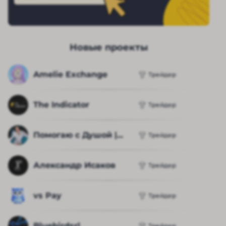
Новые проекты
Amelie Exchange
Трейдер
The Indicator
Трейдер
Помогаю с Душой |...
Трейдер
Александр Исаков
Трейдер
vs Pay
Трейдер
Bluebirdsrl
Трейдер