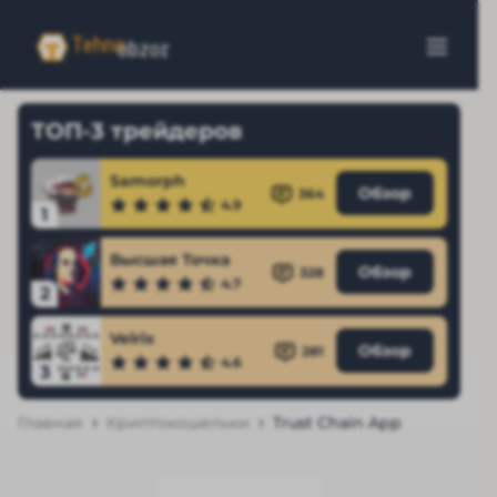
ТОП-3 трейдеров
Samorph
Обзор
364
4.9
1
Высшая Точка
Обзор
328
4.7
2
Velrix
Обзор
281
4.6
3
Главная
Криптокошельки
Trust Chain App