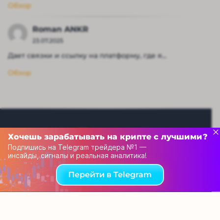
Обзор
Roman ANKR
23.07.2025
Дает связки и ссылку на платформу, где я...
Обзор
Хочешь зарабатывать на крипте с лучшими?
Подпишись на Telegram трейдера №1 —
инсайды, сигналы и реальная аналитика!
Рейтинг капперов
Перейти в Telegram
Связаться с нами
© 2013-2025 Tehnoobzor – обзоры новой техники и
электроники, новости высоких технологий всего мира, а