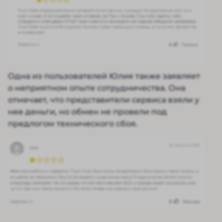
Одна из пользователей Юлия также заявляет
о неприятном опыте сотрудничества. Она
отмечает, что представители сервиса взяли у
нее деньги, но обмен не провели под
предлогом технического сбоя.