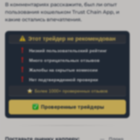
В комментариях расскажите, был ли опыт
пользования кошельком Trust Chain App, и
какие остались впечатления.
Этот трейдер не рекомендован
Низкий пользовательский рейтинг
Много отрицательных отзывов
Жалобы на скрытые комиссии
Нет подтвержденной проверки
Более 1000+ проверенных отзывов
Поставьте оценку капперу:
— 
Плохо