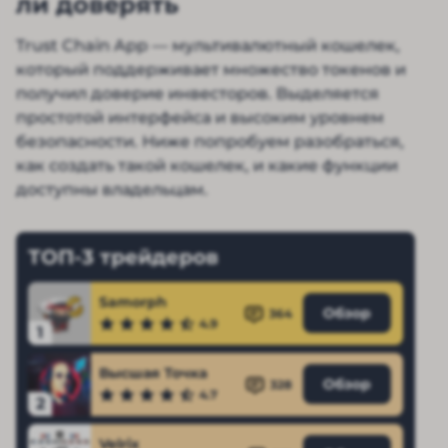
ли доверять
Trust Chain App — мультивалютный кошелек,
который поддерживает множество токенов и
получил доверие инвесторов. Выделяется
простотой интерфейса и высоким уровнем
безопасности. Ниже попробуем разобраться,
как создать такой кошелек, и какие функции
доступны владельцам.
ТОП-3 трейдеров
Samorph
Обзор
364
4.9
1
Высшая Точка
Обзор
328
4.7
2
Velrix