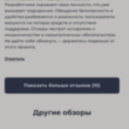
Разработчики скрывают свои личности, что уже
вызывает подозрения. Обещания безопасности и
удобства разбиваются о реальность: пользователи
жалуются на потерю средств и отсутствие
поддержки. Отзывы пестрят историями о
мошенничестве и невыполненных обязательствах.
Не дайте себя обмануть — держитесь подальше от
этого проекта.
Ответить
Показать больше отзывов (
10
)
Другие обзоры