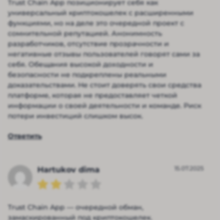
Trust Chain App позиционирует себя как
универсальный криптокошелек с расширенными
функциями, но на деле это очередной проект с
сомнительной репутацией. Анонимность
разработчиков, отсутствие прозрачности и
негативные отзывы пользователей говорят сами за
себя. Обещания высокой доходности и
безопасности не подкреплены реальными
доказательствами. Не стоит доверять свои средства
платформе, которая не предоставляет четкой
информации о своей деятельности и команде. Риск
потери инвестиций слишком высок.
Ответить
15.07.2025
Hartukov dima
Trust Chain App — очередной обман,
замаскированный под криптокошелек.