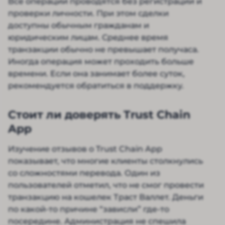
Все операции проводятся без регистрации и
проверки личности. При этом сделки
доступны обычным гражданам и
юридическим лицам. Среднее время
транзакции обычно не превышает получаса.
Иногда операция может проходить больше
времени. Если она занимает более суток,
рекомендуется обратиться в поддержку.
Стоит ли доверять Trust Chain
App
Изучение отзывов о Trust Chain App
показывает, что многие клиенты столкнулись
со сложностями перевода. Один из
пользователей отметил, что не смог провести
транзакцию на кошелек Траст Валлет. Деньги
по какой-то причине “зависли” где-то
посередине. Администрация не спешила