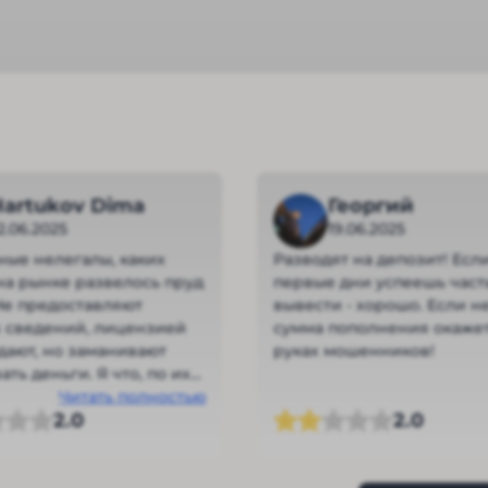
Hartukov Dima
Георгий
2.06.2025
19.06.2025
ые нелегалы, каких
Разводят на депозит! Есл
на рынке развелось пруд
первые дни успеешь част
Не предоставляют
вывести - хорошо. Если не
 сведений, лицензией
сумма пополнения окажет
дают, но заманивают
руках мошенников!
ть деньги. Я что, по их
 совсем идиот?
Читать полностью
2.0
2.0