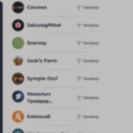
Cexwex
Трейдер
Sakuragiftbot
Трейдер
Scarvey
Трейдер
Jack’s Farm
Трейдер
Symple Osrl
Трейдер
Михалыч 
Трейдер
Трейдер...
Kelewudi
Трейдер