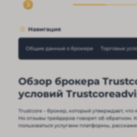
Навигация
Общие данные о брокере
Торговые усл
Обзор брокера Trustc
условий Trustcoreadv
Trustcore – брокер, который утверждает, что
Но отзывы трейдеров говорят об обратном. Ка
пользоваться услугами платформы, расскаже