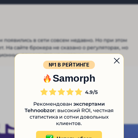
ом появились в сети совсем недавно. Но при этом
. На сайте брокера не сказано о регуляторах, но
ционных документов не указаны.
№1 В РЕЙТИНГЕ
Samorph
4.9
Рекомендован
экспертами
Tehnoobzor
: высокий ROI, честная
статистика и сотни довольных
клиентов.