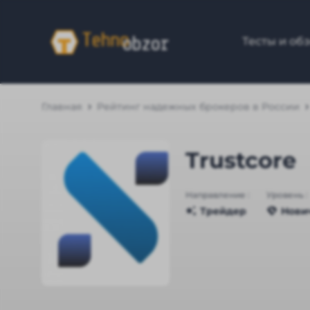
Тесты и об
Главная
Рейтинг надежных брокеров в России
Trustcore
Направление :
Уровень :
Трейдер
Нови