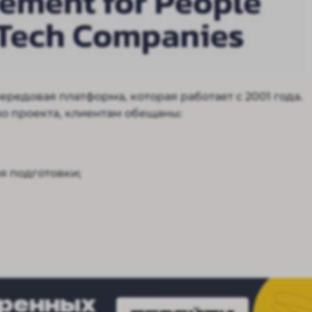
ередовая платформа, которая работает с 2001 года.
о проекта, клиентам обещаны:
я подготовки;
еренных