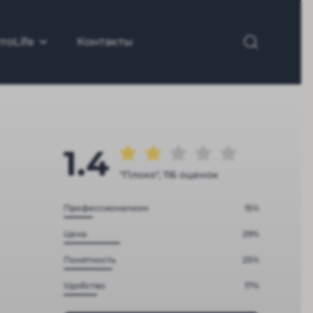
тоLife
Контакты
1.4
"Плохо", 116 оценок
Профессионализм
15%
Цена
29%
Понятность
25%
Удобство
17%