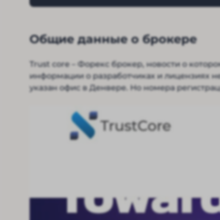
Общие данные о брокере
Trust core – Форекс брокер, новости о котор
информации о разработчиках и лицензиях нет
указан офис в Денвере. Но номера регистра