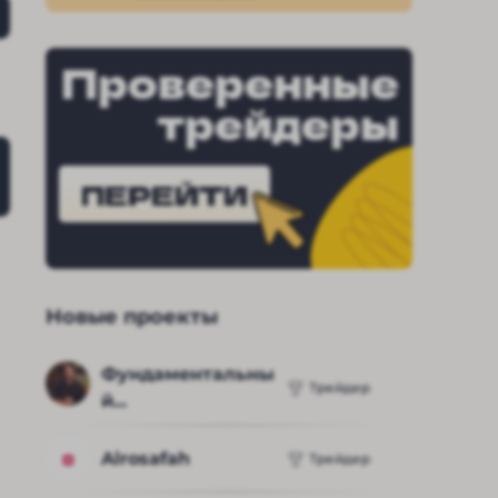
Проверенные
трейдеры
ПЕРЕЙТИ
Новые проекты
Фундаментальны
Трейдер
й...
Alrosafah
Трейдер