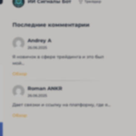
ИИ Сигналы Бот
Трейдер
Последние комментарии
Andrey A
26.06.2025
Я новичок в сфере трейдинга и это был
мой...
Обзор
Roman ANKR
26.06.2025
Дает связки и ссылку на платформу, где я...
Обзор