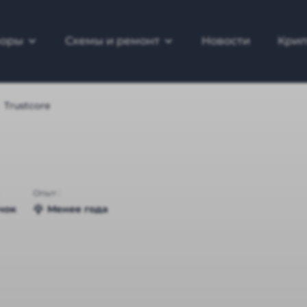
зоры
Схемы и ремонт
Новости
Крип
Trustcore
Опыт :
чок
Менее года