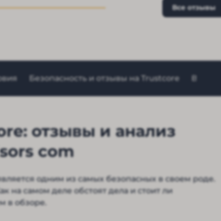
Все отзывы
овия
Безопасность и отзывы на Trustcore
Вывод
ore: отзывы и анализ
isors com
 является одним из самых безопасных в своем роде.
к на самом деле обстоят дела и стоит ли
м в обзоре.