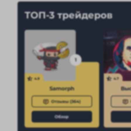
ТОП-3 трейдеров
1
4.9
4.7
Samorph
Выс
Отзывы (
364
)
Обзор