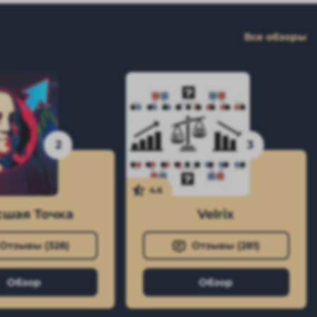
Все обзоры
2
3
4.6
шая Точка
Velrix
Отзывы (
328
)
Отзывы (
281
)
Обзор
Обзор