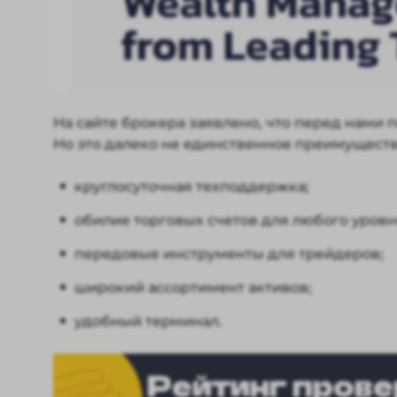
На сайте брокера заявлено, что перед нами п
Но это далеко не единственное преимуществ
круглосуточная техподдержка;
обилие торговых счетов для любого уровн
передовые инструменты для трейдеров;
широкий ассортимент активов;
удобный терминал.
Рейтинг пров