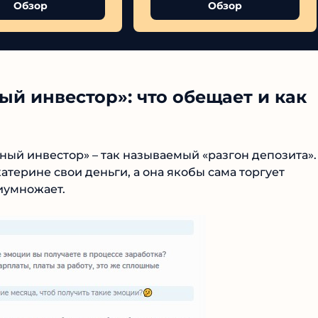
Обзор
Обзор
й инвестор»: что обещает и как
ный инвестор» – так называемый «разгон депозита».
терине свои деньги, а она якобы сама торгует
иумножает.