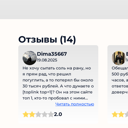
Отзывы (14)
Dima35667
19.08.2025
1
Не хочу сыпать соль на рану, но
Обещали
я прям рад, что решил
500 руб
погуглить, а то потерял бы около
часов, а
30 тысяч рублей. А что думаете о
ответов
[toplink top=1]? Он на этом сайте
доверч
топ 1, кто-то пробовал с ними
работать?
Читать полностью
2.0