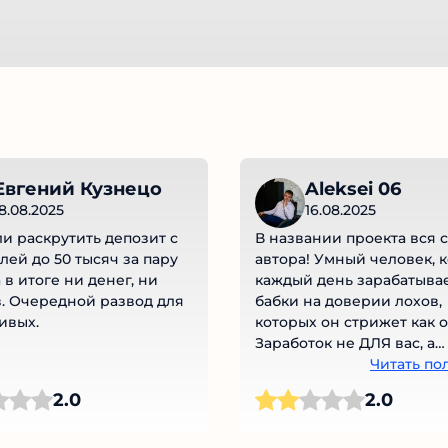
Евгений Кузнецо
Aleksei 06
8.08.2025
16.08.2025
 раскрутить депозит с
В названии проекта вся с
лей до 50 тысяч за пару
автора! Умный человек, 
 в итоге ни денег, ни
каждый день зарабатывае
. Очередной развод для
бабки на доверии лохов,
ивых.
которых он стрижет как о
Заработок не ДЛЯ вас, а
заработок НА Вас! Вдумай
Читать по
2.0
2.0