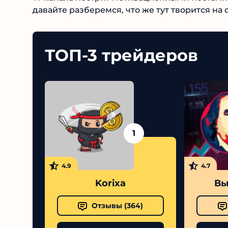
давайте разберемся, что же тут творится на 
ТОП-3 трейдеров
1
4.9
4.7
Korixa
Выс
Отзывы (
364
)