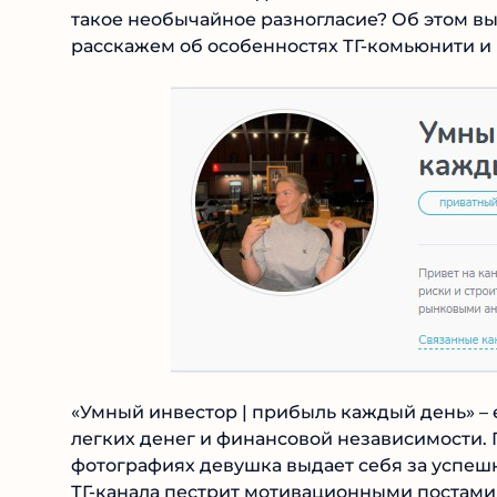
такое необычайное разногласие? Об этом вы к
расскажем об особенностях ТГ-комьюнити и р
«Умный инвестор | прибыль каждый день» – 
легких денег и финансовой независимости. 
фотографиях девушка выдает себя за успешн
ее ТГ-канала пестрит мотивационными пост