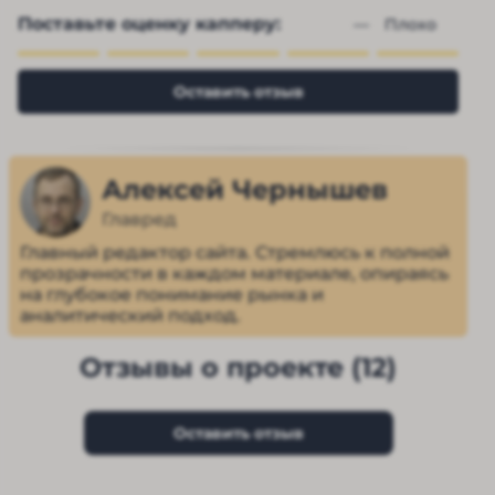
Поставьте оценку капперу:
— 
Плохо
Оставить отзыв
Алексей Чернышев
Главред
Главный редактор сайта. Стремлюсь к полной
прозрачности в каждом материале, опираясь
на глубокое понимание рынка и
аналитический подход.
Отзывы о проекте (12)
Оставить отзыв