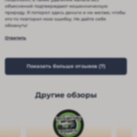
объяснений подтверждают мошенническую
природу. Я потерял здесь деньги и не желаю, чтобы
кто-то повторил мою ошибку. Не дайте себя
обмануть!
Ответить
Показать больше отзывов (
7
)
Другие обзоры