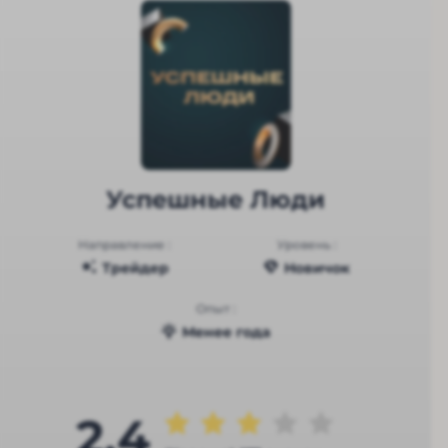
Успешные Люди
Направление :
Уровень :
Трейдер
Новичок
Опыт :
Менее года
2.4