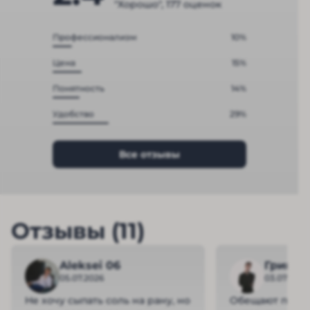
"Хорошо", 177 оценок
Профессионализм
10%
Цена
15%
Понятность
14%
Удобство
29%
Все отзывы
Отзывы (11)
Aleksei 06
Григор
05.07.2026
03.07.2026
Не хочу сыпать соль на рану, но
Обещают прибы