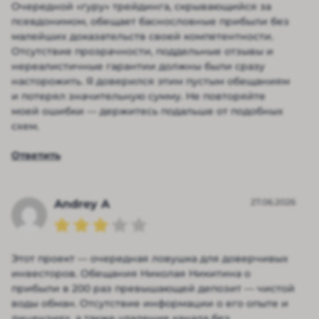
Очередной «гуру» трейдинга, скрывающийся за
псевдонимом, обещает баснословные прибыли без
малейших доказательств своей компетентности.
Отсутствие прозрачности, поддельные отзывы и
нереалистичные гарантии должны были сразу
насторожить. Я доверился этим пустым обещаниям
и потерял значительную сумму. Не повторяйте
моей ошибки — держитесь подальше от подобных
схем.
Ответить
27.06.2026
Andrey A
Этот проект — очередная ловушка для доверчивых
инвесторов. Обещания Николая Никитина о
прибыли в 200 раз превышающей депозит — чистой
воды обман. Отсутствие информации о его опыте и
лицензиях, а также удаление канала без