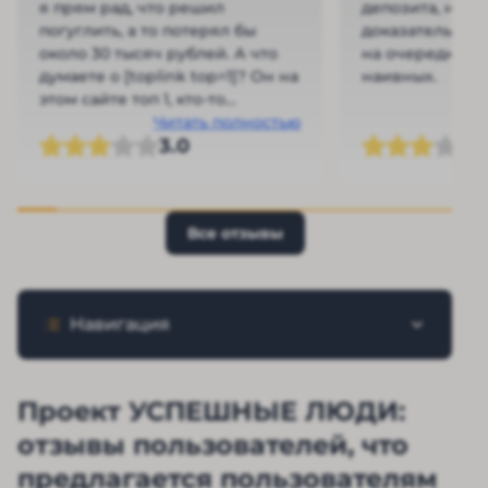
я прям рад, что решил
депозита, но б
погуглить, а то потерял бы
доказательств 
около 30 тысяч рублей. А что
на очередной 
думаете о [toplink top=1]? Он на
наивных.
этом сайте топ 1, кто-то
пробовал с ними работать?
Читать полностью
3.0
Все отзывы
Навигация
Проект УСПЕШНЫЕ ЛЮДИ:
отзывы пользователей, что
предлагается пользователям