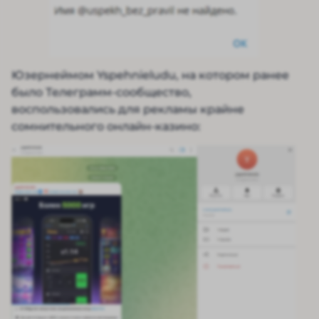
Юзернеймом Yspehnieludu, на котором ранее
было Телеграмм-сообщество,
воспользовались для рекламы крайне
сомнительного онлайн-казино: