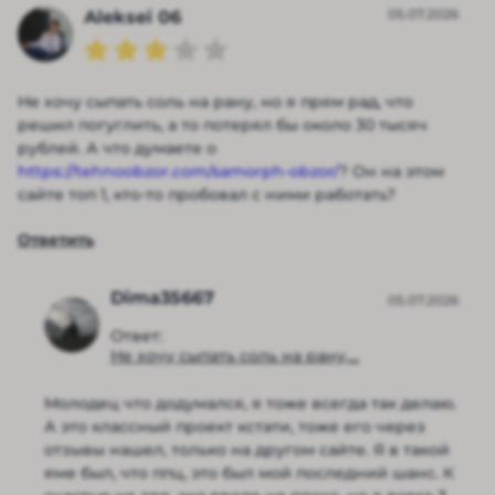
05.07.2026
Aleksei 06
Не хочу сыпать соль на рану, но я прям рад, что
решил погуглить, а то потерял бы около 30 тысяч
рублей. А что думаете о
https://tehnoobzor.com/samorph-obzor/
? Он на этом
сайте топ 1, кто-то пробовал с ними работать?
Ответить
Dima35667
05.07.2026
Ответ:
Не хочу сыпать соль на рану,...
Молодец что додумался, я тоже всегда так делаю.
А это классный проект кстати, тоже его через
отзывы нашел, только на другом сайте. Я в такой
яме был, что ппц, это был мой последний шанс. К