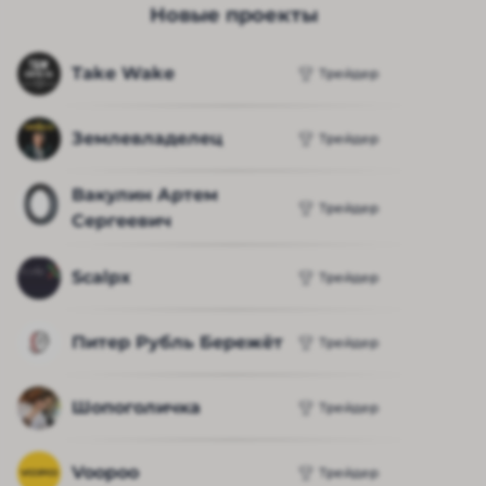
Новые проекты
Take Wake
Трейдер
Землевладелец
Трейдер
Вакулин Артем 
Трейдер
Сергеевич
Scalpx
Трейдер
Питер Рубль Бережёт
Трейдер
Шопоголичка
Трейдер
Voopoo
Трейдер