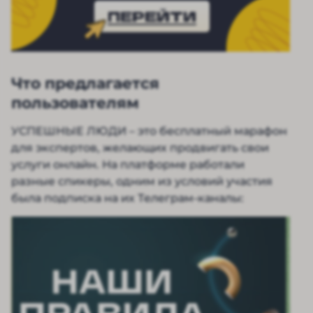
ПЕРЕЙТИ
Что предлагается
пользователям
УСПЕШНЫЕ ЛЮДИ – это бесплатный марафон
для экспертов, желающих продвигать свои
услуги онлайн. На платформе работали
разные спикеры, одним из условий участия
была подписка на их Телеграм-каналы: