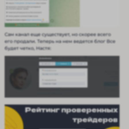
Сам канал еще существует, но скорее всего
его продали. Теперь на нем ведется блог Все
будет четко, Настя:
Рейтинг проверенных
трейдеров