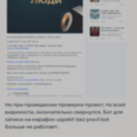
Но при проведении проверки проект, по всей
видимости, окончательно свернулся. Бот для
записи на марафон uspekh bez pravil bot
больше не работает: