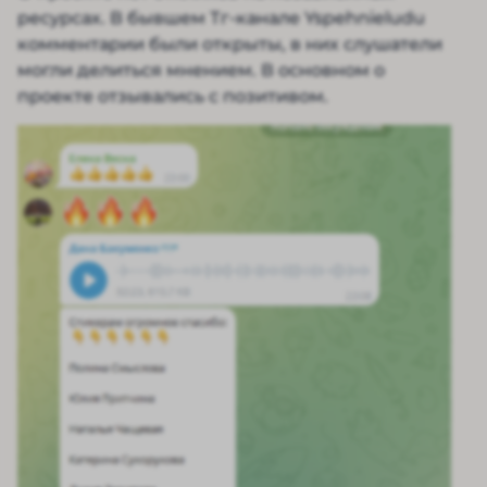
ресурсах. В бывшем Тг-канале Yspehnieludu
комментарии были открыты, в них слушатели
могли делиться мнением. В основном о
проекте отзывались с позитивом.