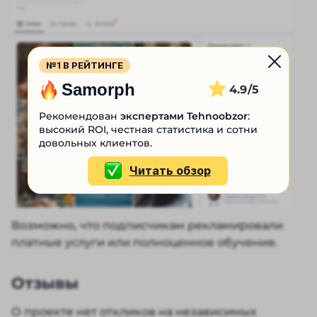
№1 В РЕЙТИНГЕ
Samorph
4.9
Рекомендован
экспертами Tehnoobzor
:
высокий ROI, честная статистика и сотни
довольных клиентов.
Читать обзор
Возможно, что подписчикам рекламировали
платные услуги или полноценное обучение.
Отзывы
О проекте нет откликов на независимых