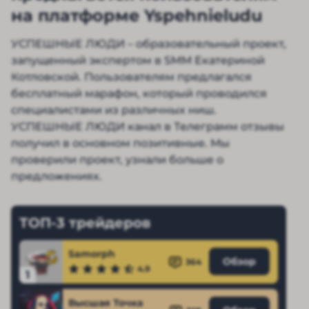
на платформе Yspehnieludu
УСПЕШНЫЕ ЛЮДИ – образовательный проект,
запущенный экспертом в SMM Екатериной
Котловской. Пользователям предлагался
бесплатный марафон, который проводился
специалистами из различных ниш.
УСПЕШНЫЕ ЛЮДИ канал в Телеграмм отзывы
получил в основном позитивные. Мы
проверили проект, узнали больше о
предложениях.
ТОП-3 трейдеров
Samorph
Обзор
364
4.9
1
Высшая Точка