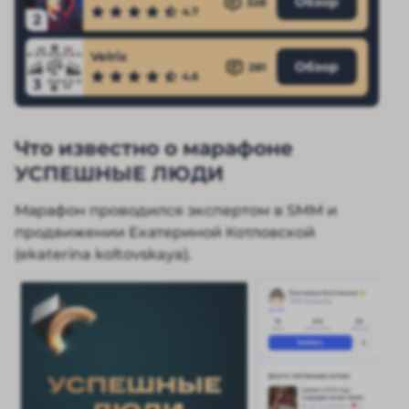
Обзор
328
4.7
2
Velrix
Обзор
281
4.6
3
Что известно о марафоне
УСПЕШНЫЕ ЛЮДИ
Марафон проводился экспертом в SMM и
продвижении Екатериной Котловской
(ekaterina koltovskaya).