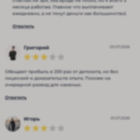
счастью не зря, ока вроде не плохо, но я всего 3
месяца работаю. Главное что выплачивают
ежедневно, а не тянут деньги как большинство)
Ответить
03.07.2026
Григорий
Обещают прибыль в 200 раз от депозита, но без
лицензий и доказательств опыта. Похоже на
очередной развод для наивных.
Ответить
01.07.2026
Игорь