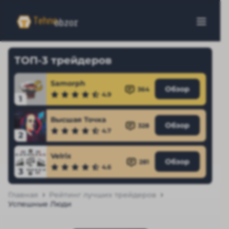
ТОП-3 трейдеров
Samorph
Обзор
364
4.9
1
Высшая Точка
Обзор
328
4.7
2
Velrix
Обзор
281
4.6
3
Главная
Рейтинг лучших трейдеров
Успешные Люди