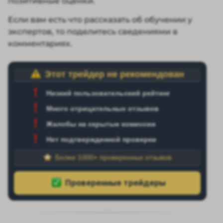
позитивные оценки.
Если вам есть что рассказать об обучении у
экспертов, то поделитесь сведениями в
комментариях.
Этот трейдер не рекомендован
Низкий пользовательский рейтинг
Много отрицательных отзывов
Жалобы на скрытые комиссии
Нет подтвержденной проверки
Более 1000+ проверенных отзывов