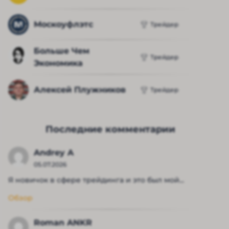
Москоуфлэтс
Трейдер
Больше Чем 
Трейдер
Экономика
Алексей Плужников
Трейдер
Последние комментарии
Andrey A
05.07.2026
Я новичок в сфере трейдинга и это был мой...
Обзор
Roman ANKR