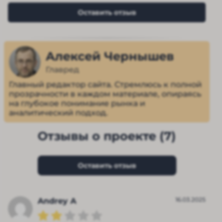
Оставить отзыв
Алексей Чернышев
Главред
Главный редактор сайта. Стремлюсь к полной
прозрачности в каждом материале, опираясь
на глубокое понимание рынка и
аналитический подход.
Отзывы о проекте (7)
Оставить отзыв
16.03.2025
Andrey A