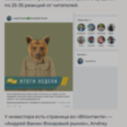
по 25-35 реакций от читателей.
У инвестора есть страница во «ВКонтакте» —
«Андрей Ванин Фондовый рынок», Andrey