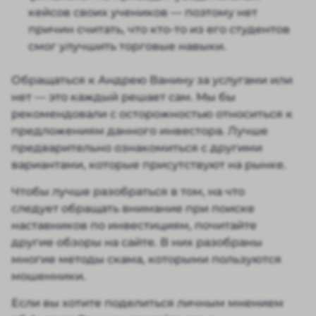
кейсов своих учеников — поэтому нет
причин считать, что кто-то из его студентов
смог улучшить торговые навыки.
Обращаться к Андрею Ванину за услугами или
нет — это каждый решает сам. Мы бы
рекомендовали с осторожностью относиться к
предложениям данного инвестора. Лучше
предварительно ознакомиться с другими
вариантами, которые присутствуют на рынке.
Чтобы лучше разобраться в том, на что
следует обращать внимание при поиске
наставников по инвестициям, почитайте
другие обзоры на сайте. В них разобраны
многие методы скама, которыми пользуются
мошенники.
Если вы хотите поделиться личным мнением