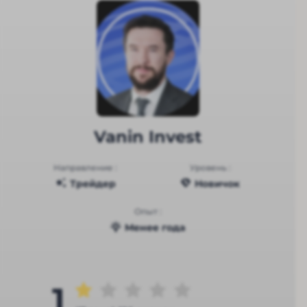
Vanin Invest
Направление :
Уровень :
Трейдер
Новичок
Опыт :
Менее года
1