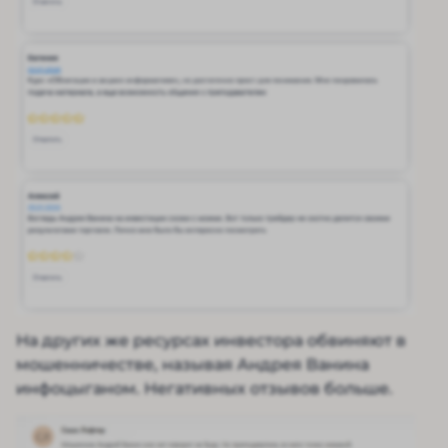
На других же ресурсах инвестора обвиняют в
мошенничестве, называя Андрея Ванина
инфоцыганом. Негативных отзывов больше.