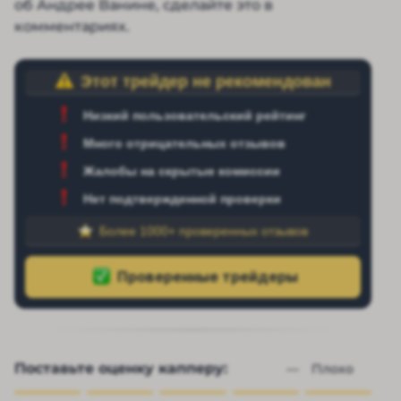
об Андрее Ванине, сделайте это в
комментариях.
Этот трейдер не рекомендован
Низкий пользовательский рейтинг
Много отрицательных отзывов
Жалобы на скрытые комиссии
Нет подтвержденной проверки
Более 1000+ проверенных отзывов
Поставьте оценку капперу:
— 
Плохо