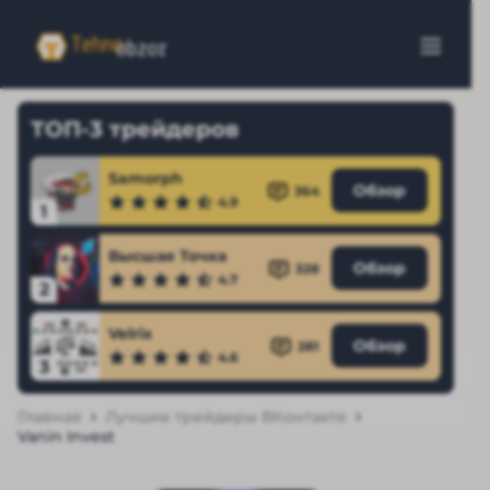
ТОП-3 трейдеров
Samorph
Обзор
364
4.9
1
Высшая Точка
Обзор
328
4.7
2
Velrix
Обзор
281
4.6
3
Главная
Лучшие трейдеры ВКонтакте
Vanin Invest