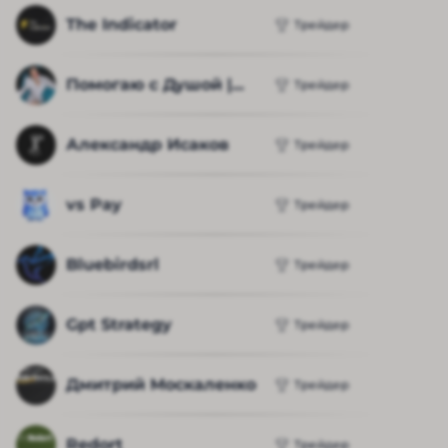
The Indicator
Трейдер
Помогаю с Душой |...
Трейдер
Александр Исаков
Трейдер
vs Pay
Трейдер
Bluebirdsrl
Трейдер
Gpt Strategy
Трейдер
Дмитрий Москаленко
Трейдер
Redort
Трейдер