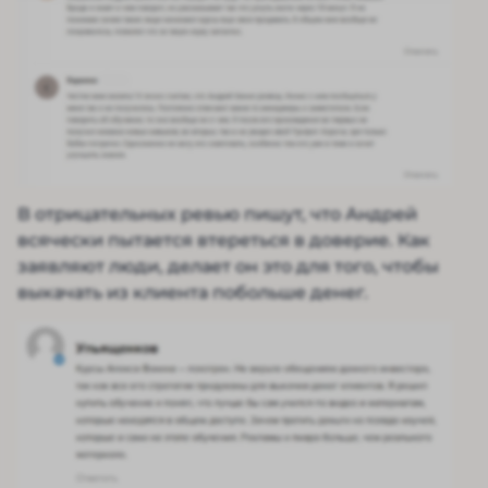
В отрицательных ревью пишут, что Андрей
всячески пытается втереться в доверие. Как
заявляют люди, делает он это для того, чтобы
выкачать из клиента побольше денег.