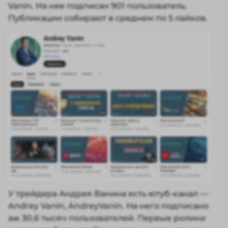
Vanin. На нее подписан 901 пользователь.
Публикации собирают в среднем по 5 лайков.
У трейдера Андрея Ванина есть ютуб-канал —
Andrey Vanin, AndreyVanin. На него подписано
аж 30,6 тысяч пользователей. Первые ролики