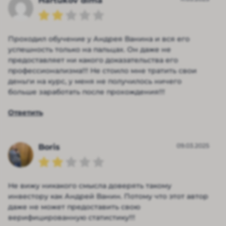
Hartukov dima
Проходил обучение у Андрея Ванина и вся его
успешность только на пальцах. Он даже не
предоставляет ни какого доказательства его
профессионализма!!! Не стоило мне тратить свои
деньги на курс, у меня не получилось ничего
больше заработать после прохождения!!!
Ответить
09.03.2025
Boris
Не вижу никакого смысла доверять такому
инвестору как Андрей Ванин. Потому что этот автор
даже не может предоставить свою
верифицированную статистику!!!