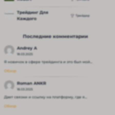
Трейдинг Для 
Трейдер
Каждого
Последние комментарии
Andrey A
18.03.2025
Я новичок в сфере трейдинга и это был мой...
Обзор
Roman ANKR
18.03.2025
Дает связки и ссылку на платформу, где я...
Обзор