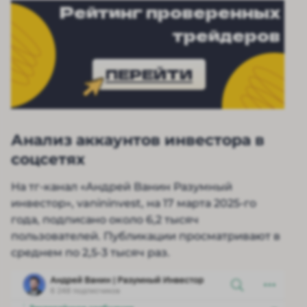
Рейтинг проверенных
трейдеров
ПЕРЕЙТИ
Анализ аккаунтов инвестора в
соцсетях
На тг-канал «Андрей Ванин Разумный
инвестор», vanininvest, на 17 марта 2025-го
года, подписано около 6,2 тысяч
пользователей. Публикации просматривают в
среднем по 2,5-3 тысяч раз.