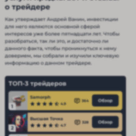
о трейдере
Как утверждает Андрей Ванин, инвестиции
для него являются основной сферой
интересов уже более пятнадцати лет. Чтобы
разобраться, так ли это, и достаточно ли
данного факта, чтобы проникнуться к нему
доверием, мы собрали и изучили ключевую
информацию о данном трейдере.
ТОП-3 трейдеров
Samorph
Обзор
364
4.9
1
Высшая Точка
Обзор
328
4.7
2