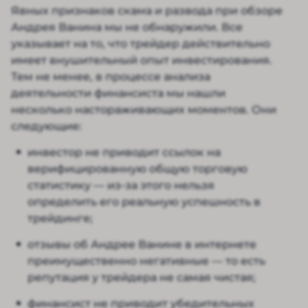
Явных признаков скама и развода при обзоре
Андрея Ванина мы не обнаружили. Все
указывает на то, что трейдер действительно
имеет внушительный опыт инвестирования.
Тем не менее, в процессе анализа
деятельности финансиста мы нашли
несколько настораживающих моментов. Они
следующие:
инвестор не приводит ссылок на
верифицированную общую торговую
статистику — из-за этого нельзя
определить его реальную успешность в
трейдинге;
отзывы об Андрее Ванине в интернете
преимущественно негативные — то есть
репутация у трейдера не самая чистая;
финансист не приводит убедительных