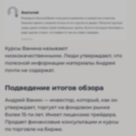
Курсы Ванина называют
низкокачественными. Люди утверждают, что
полезной информации материалы Андрея
почти не содержат.
Подведение итогов обзора
Андрей Ванин — инвестор, который, как он
утверждает, торгует на фондовом рынке
более 15-ти лет. Имеет лицензию трейдера.
Продает финансовые консультации и курсы
по торговле на бирже.