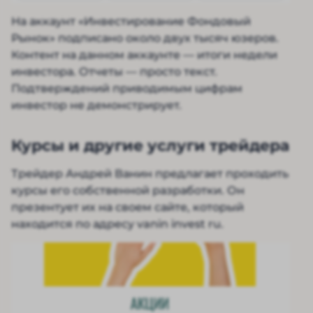
На аккаунт «Инвестирование Фондовый
Рынок» подписано около двух тысяч юзеров.
Контент на данном аккаунте — итоги недели
инвестора. Отчеты — просто текст.
Подтверждений приводимым цифрам
инвестор не демонстрирует.
Курсы и другие услуги трейдера
Трейдер Андрей Ванин предлагает проходить
курсы его собственной разработки. Он
презентует их на своем сайте, который
находится по адресу vanin invest ru.