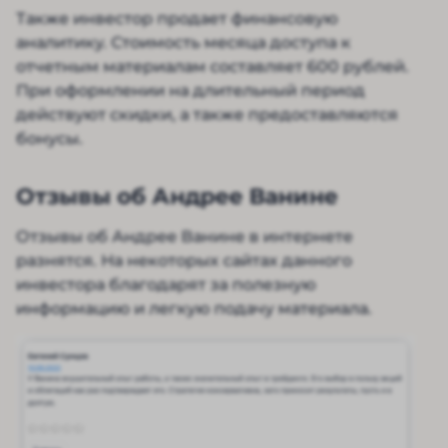
Также инвестор продает финансовую
аналитику. Стоимость месяца доступа к
отчетным материалам составляет 600 рублей.
При оформлении на длительный период
действуют скидки, а также предоставляются
бонусы.
Отзывы об Андрее Ванине
Отзывы об Андрее Ванине в интернете
разнятся. На некоторых сайтах данного
инвестора благодарят за полезную
информацию и легкую подачу материала.