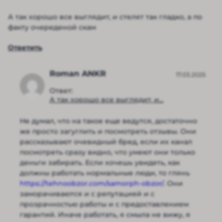
А так хорошо все выглядит, и стелят так гладко, а по
факту очереденой скам
Ответить
Roman ANKR
17.03.2025
Ответ:
А так хорошо все выглядит, и...
Не думал, что на такое еще ведутся, достаточно
же просто загуглить и посмотреть отзывы. Они
рассказывают очевидный бред, если их канал
посмотреть сразу видно, что умеют они только
деньги забирать. Если хочешь увидеть, как
должны работать нормальные люди, то глянь
https://tehnoobzor.com/samorph-obzor/
. Они
заморачиваются и с репутацией и с
прозрачностью работы и с предоставлением
гарантий. Иначе работать, я смыла не вижу, я