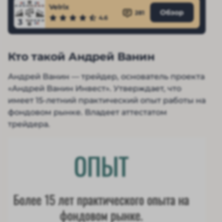
Velrix
Обзор
281
4.6
3
Кто такой Андрей Ванин
Андрей Ванин — трейдер, основатель проекта
«Андрей Ванин Инвест». Утверждает, что
имеет 15-летний практический опыт работы на
фондовом рынке. Владеет аттестатом
трейдера.