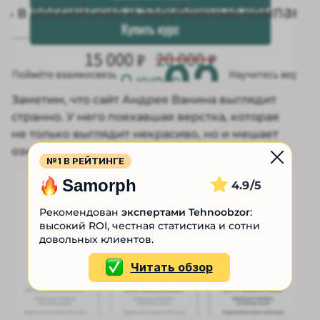
Заметим, что сайт Андрея Ванина выглядит
странно. У него поехавшая верстка, которая
не только выглядит некрасиво, но и мешает
ознакомиться с информацией об услугах.
№1 В РЕЙТИНГЕ
Samorph
4.9
Рекомендован
экспертами Tehnoobzor
:
высокий ROI, честная статистика и сотни
довольных клиентов.
Читать обзор