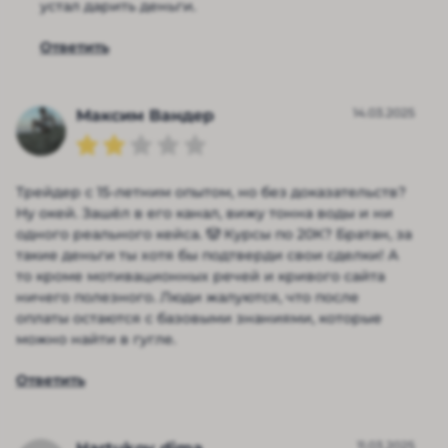
устал дарить деньги.
Ответить
14.03.2025
Максим Вандер
Трейдер с 15-летним опытом, но без доказательств?
Ну окей. Зашёл в его канал, вижу тонна воды и ни
одного реального кейса. 🤡 Курсы по 20К? Братан, за
такие деньги ты хотя бы подтверди свои сделки! А
то кроме мотивационных речей и кривого сайта
ничего полезного. Люди жалуются, что после
оплаты остаются с базовыми знаниями, которые
можно найти в гугле.
Ответить
11.03.2025