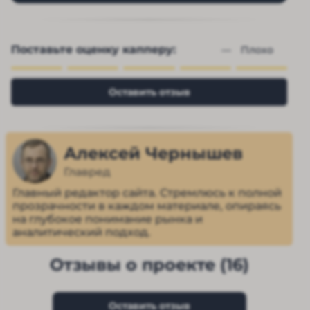
Поставьте оценку капперу:
— 
Плохо
Оставить отзыв
Алексей Чернышев
Главред
Главный редактор сайта. Стремлюсь к полной
прозрачности в каждом материале, опираясь
на глубокое понимание рынка и
аналитический подход.
Отзывы о проекте (16)
Оставить отзыв