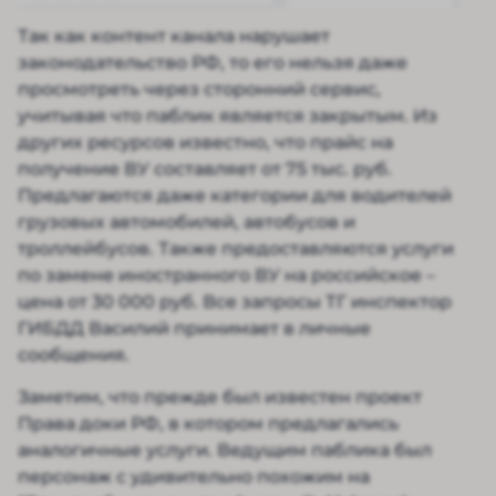
Так как контент канала нарушает
законодательство РФ, то его нельзя даже
просмотреть через сторонний сервис,
учитывая что паблик является закрытым. Из
других ресурсов известно, что прайс на
получение ВУ составляет от 75 тыс. руб.
Предлагаются даже категории для водителей
грузовых автомобилей, автобусов и
троллейбусов. Также предоставляются услуги
по замене иностранного ВУ на российское –
цена от 30 000 руб. Все запросы ТГ инспектор
ГИБДД Василий принимает в личные
сообщения.
Заметим, что прежде был известен проект
Права доки РФ, в котором предлагались
аналогичные услуги. Ведущим паблика был
персонаж с удивительно похожим на