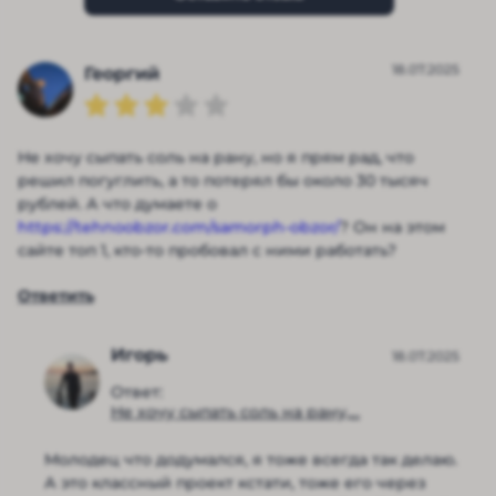
18.07.2025
Георгий
Не хочу сыпать соль на рану, но я прям рад, что
решил погуглить, а то потерял бы около 30 тысяч
рублей. А что думаете о
https://tehnoobzor.com/samorph-obzor/
? Он на этом
сайте топ 1, кто-то пробовал с ними работать?
Ответить
Игорь
18.07.2025
Ответ:
Не хочу сыпать соль на рану,...
Молодец что додумался, я тоже всегда так делаю.
А это классный проект кстати, тоже его через