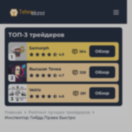
ТОП-3 трейдеров
Samorph
Обзор
364
4.9
1
Высшая Точка
Обзор
328
4.7
2
Velrix
Обзор
281
4.6
3
Главная
Рейтинг лучших трейдеров
Инспектор Гибдд Права Быстро