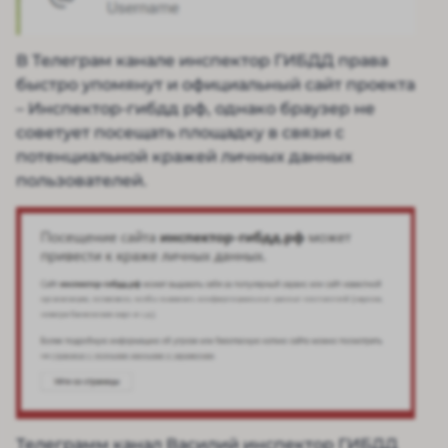
В Телеграм канале инспектор ГИБДД права
быстро упомянут и официальный сайт проекта
– Инспектор-гибдд рф, однако браузер не
советует посещать площадку в связи с
потенциальной кражей личных данных
пользователей.
Телеграмм канал Василий инспектор ГИБДД