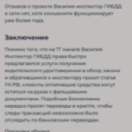
Отзывов о проекте Василия инспектор ГИБДД
в сети нет, хотя комьюнити функционирует
уже более года.
Заключение
Помимо того, что на ТГ канале Василия
Инспектор ГИБДД права быстро
предлагаются услуги получения
водительского удостоверения в обход закона
и обратившимся к инспектору грозит статья
УК РФ, клиенты оплатившие средства могут
остаться на руках с фальшивыми
документами. Подобные бизнесмены
нередко просят переводы в крипте, чтобы
следы транзакций невозможно было
отследить по банковским переводам.
Признаки обмана: