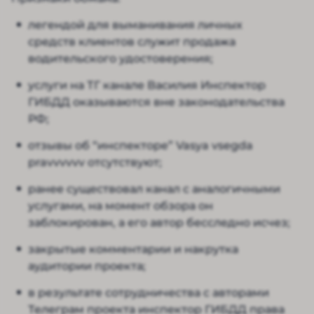
легендой для выманивания личных
средств клиентов служит продажа
водительского удостоверения;
услуги на ТГ канале Василия Инспектор
ГИБДД оказываются вне законодательства
РФ;
отзывы об “инспекторе” Vasya vsegda
pravvvvvv отсутствуют;
ранее существовал канал с аналогичными
услугами, на момент обзора он
заблокирован, а его автор бесследно исчез;
закрытые комментарии и накрутка
аудитории проекта;
в результате сотрудничества с авторами
Телеграм проекта инспектор ГИБДД права