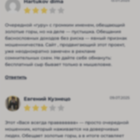
13.07.2025
Hartukov dima
Очередной «гуру» с громким именем, обещающий
золотые горы, но на деле — пустышка. Обещания
баснословных доходов без риска — явный признак
мошенничества. Сайт , продвигающий этот проект,
уже неоднократно замечен в рекламе
сомнительных схем. Не дайте себя обмануть:
бесплатный сыр бывает только в мышеловке.
Ответить
09.07.2025
Евгений Кузнецо
Этот «Вася всегда праввввввв» — просто очередной
мошенник, который наживается на доверчивых
людях. Обещает золотые горы, а в итоге оставляет