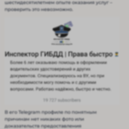
шестидесятилетнем опыте оказания услуг –
проверить это невозможно.
В его Telegram профиле по понятным
причинам нет никаких фото или
доказательств предоставления