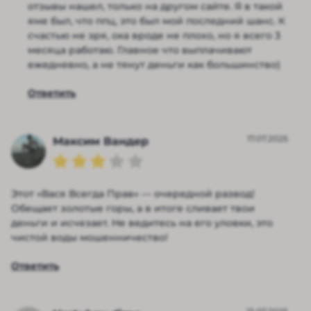
отзывы нашел, только на другом сайте. Я в такой
яме был, что ппц, это был мой последний шанс. К
счастью не зря, ока вроде не плохо, но я всего 3
месяца работаю. Главное что выплачивают
ежедневно, а не тянут деньги как большинство)
Ответить
17.07.2025
Максим Вандер
Этот «Вася Всегда Прав» — очередной развод!
Обещает золотые горы, а в итоге сливает твои
деньги и исчезает. Не ведитесь на его уловки, это
чистой воды мошенничество!
Ответить