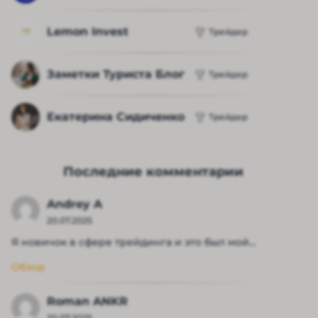
Lemon Invest
Трейдер
Заметки Туриста Блог
Трейдер
Екатерина Сидиченко
Трейдер
Последние комментарии
Andrey A
20.07.2025
Я новичок в сфере трейдинга и это был мой...
Обзор
Roman ANKR
20.07.2025