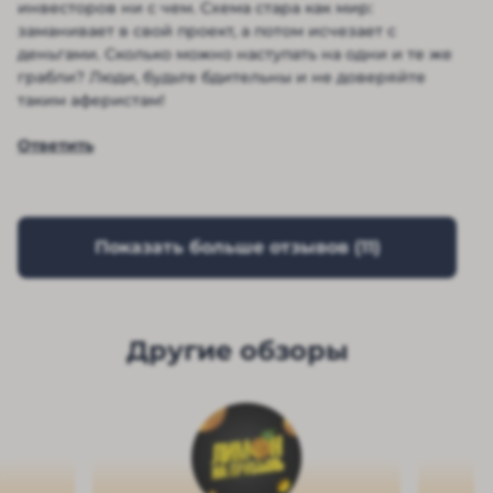
инвесторов ни с чем. Схема стара как мир:
заманивает в свой проект, а потом исчезает с
деньгами. Сколько можно наступать на одни и те же
грабли? Люди, будьте бдительны и не доверяйте
таким аферистам!
Ответить
Показать больше отзывов (
11
)
Другие обзоры