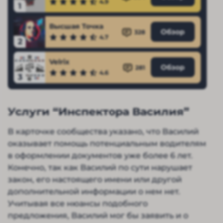
4.9
1
Высшая Точка
Обзор
328
4.7
2
Velrix
Обзор
281
4.6
3
Услуги “Инспектора Василия”
В карточке сообщества указано, что Василий
оказывает помощь потенциальным водителям
в оформлении документов уже более 6 лет.
Конечно, так как Василий по сути нарушает
закон, его настоящего имени или другой
дополнительной информации о нем нет.
Учитывая все нюансы подобного
предложения, Василий мог бы заявить и о