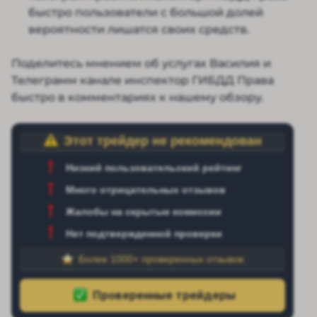
быстро пользователи с большой долей
вероятности лишатся своих средств.
Поделитесь мнением об услугах Василия и
Телеграмм канале инспектор ГИБДД Права
быстро в комментариях к нашему обзору.
Этот трейдер не рекомендован
Низкий пользовательский рейтинг
Много отрицательных отзывов
Жалобы на скрытые комиссии
Нет подтвержденной проверки
Более 1000+ проверенных отзывов