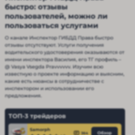
быстро: отзывы
пользователей, можно ли
пользоваться услугами
О канале Инспектор ГИБДД Права быстро
отзывы отсутствуют. Услуги получения
водительского удостоверения оказываются от
имени инспектора Василия, его ТГ профиль –
@ Vasya Vsegda Pravvvvvv. Изучим всю
известную о проекте информацию и выясним,
какие есть нюансы в сотрудничестве с
инспектором и использовании его
предложения.
ТОП-3 трейдеров
Samorph
Обзор
364