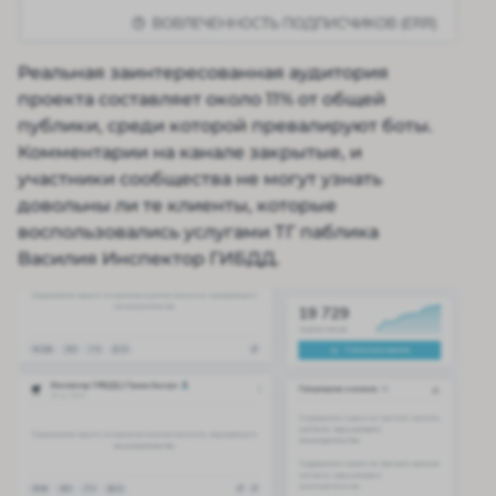
Реальная заинтересованная аудитория
проекта составляет около 11% от общей
публики, среди которой превалируют боты.
Комментарии на канале закрытые, и
участники сообщества не могут узнать
довольны ли те клиенты, которые
воспользовались услугами ТГ паблика
Василия Инспектор ГИБДД.