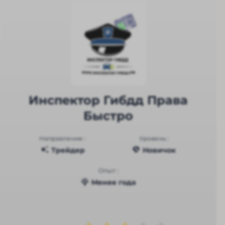
Инспектор Гибдд Права
Быстро
Направление :
Уровень :
Трейдер
Новичок
Опыт :
Менее года