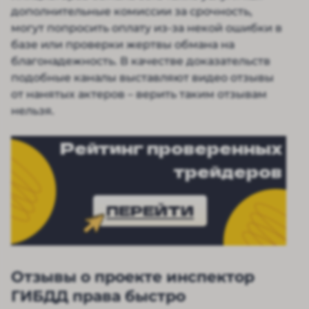
дополнительные комиссии за срочность,
могут попросить оплату из-за некой ошибки в
базе или проверки жертвы обмана на
благонадежность. В качестве доказательств
подобные каналы выставляют видео отзывы
от нанятых актеров – верить таким отзывам
нельзя.
Рейтинг проверенных
трейдеров
ПЕРЕЙТИ
Отзывы о проекте инспектор
ГИБДД права быстро