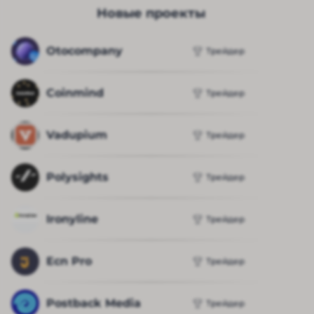
Новые проекты
Otocompany
Трейдер
Coinmind
Трейдер
Vadupium
Трейдер
Polysights
Трейдер
Ironyline
Трейдер
Ecn Pro
Трейдер
Postback Media
Трейдер