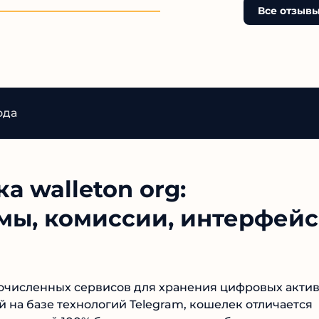
себя лохом, который повё
Все отзывы
их телеговский развод!
ода
 walleton org:
ы, комиссии, интерфейс
гочисленных сервисов для хранения цифровых
озданный на базе технологий Telegram, кошелек