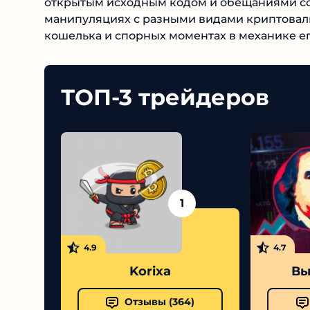
отличается открытым исходным кодом и обе
манипуляциях с разными видами криптовалю
кошелька и спорных моментах в механике ег
ТОП-3 трейдеров
1
4.9
4.7
Korixa
Выс
Отзывы (
364
)