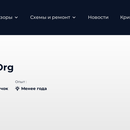
зоры
Схемы и ремонт
Новости
Крип
Org
Опыт :
чок
Менее года