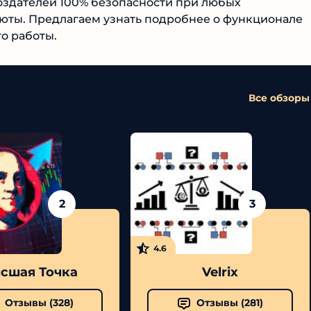
щаниями создателей 100% безопасности при любых
ты. Предлагаем узнать подробнее о функционале
о работы.
Все обзоры
2
3
4.6
шая Точка
Velrix
Отзывы (
328
)
Отзывы (
281
)