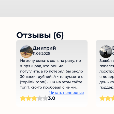
Отзывы (6)
Дмитрий
11.06.2025
0
Не хочу сыпать соль на рану, но
Зашёл в
я прям рад, что решил
попался!
погуглить, а то потерял бы около
лохотро
30 тысяч рублей. А что думаете о
я довер
[toplink top=1]? Он на этом сайте
день ко
топ 1, кто-то пробовал с ними
поддерж
работать?
Читать полностью
Мошенни
3.0
чистый 