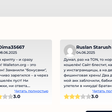
Dima35667
Ruslan Starush
8.06.2025
04.06.2025
 крипту – и сразу
Думал, раз на TON, то нор
 Walleton.org – это
кошелёк! Сайт блестит, ка
н! Заманили "бонусами",
у инстаграмщицы, а на де
чиво зарегился – а через
фишинговая хрень! Два д
шелёк пуст! Ни
мой акк заблочили, бабки
ки, ни ответа.
улетели в никуда! Братан
ки! Не ведитесь, это
Читать полностью
попал, скинул 500 TON на
Читать по
3.0
3.0
скам!
рефку, а там ни ответа, ни
токенов! Это что за дичь, 
вернёт мои кровные? Чу