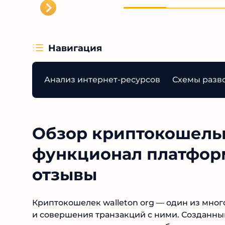
Навигация
Анализ интернет-ресурсов
Схемы разв
Обзор криптокошелька
функционал платформ
отзывы
Криптокошелек walleton org — один из мно
активов и совершения транзакций с ними. С