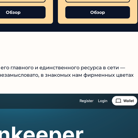
Обзор
Обзор
го главного и единственного ресурса в сети —
Korixa
№1 В РЕЙТИНГЕ
незамысловато, в знакомых нам фирменных цветах
4.9
Рекомендован
экспертами
Tehnoobzor
: высокий ROI, честная
статистика и сотни довольных
клиентов.
Читать обзор