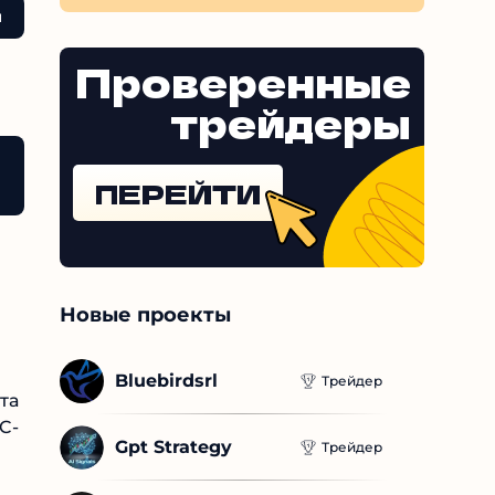
об
ы
м
Проверенные
трейдеры
пить и как вывести
Отзывы о монете wETH
Итог
ПЕРЕЙТИ
Новые проекты
Bluebirdsrl
Трейдер
та
C-
Gpt Strategy
Трейдер