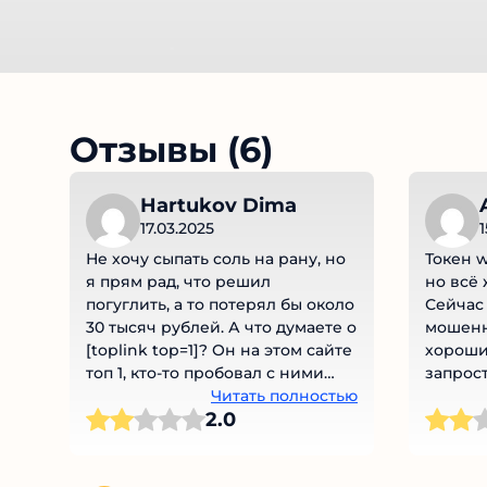
Отзывы (6)
Hartukov Dima
17.03.2025
1
Не хочу сыпать соль на рану, но
Токен 
я прям рад, что решил
но всё 
погуглить, а то потерял бы около
Сейчас
30 тысяч рублей. А что думаете о
мошенн
[toplink top=1]? Он на этом сайте
хороши
топ 1, кто-то пробовал с ними
запрос
работать?
Читать полностью
руки а
2.0