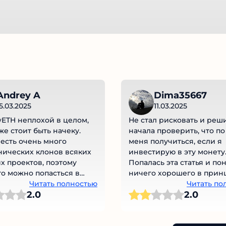
Andrey A
Dima35667
5.03.2025
11.03.2025
wETH неплохой в целом,
Не стал рисковать и реш
же стоит быть начеку.
начала проверить, что по
 есть очень много
меня получиться, если я
ических клонов всяких
инвестирую в эту монету
х проектов, поэтому
Попалась эта статья и пон
то можно попасться в
ничего хорошего в прин
феристов.
Читать полностью
получил бы. Хорошо, что 
Читать по
2.0
2.0
тратить сови деньги на э
хрень!!! Лучше найду вы
и прибыльную!!!