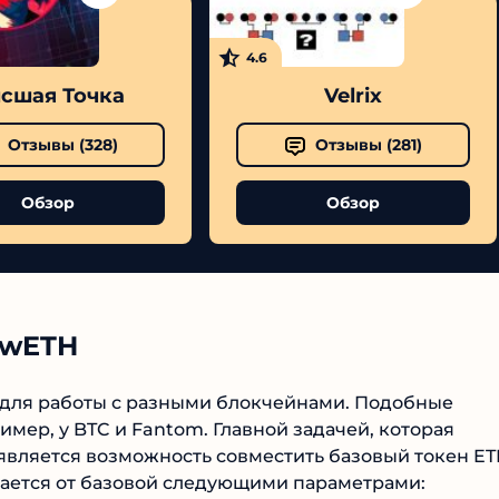
4.6
сшая Точка
Velrix
Отзывы (
328
)
Отзывы (
281
)
Обзор
Обзор
 wETH
я для работы с разными блокчейнами. Подобные
мер, у BTC и Fantom. Главной задачей, которая
является возможность совместить базовый токен E
ается от базовой следующими параметрами: