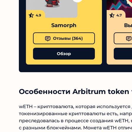
4.9
4.7
Samorph
Вы
Отзывы (
364
)
Обзор
Особенности Arbitrum token
wETH – криптовалюта, которая используетс
токенизированные криптовалюты есть, напри
преследовалась в процессе создания wETH, 
с разными блокчейнами. Монета wETH отлич