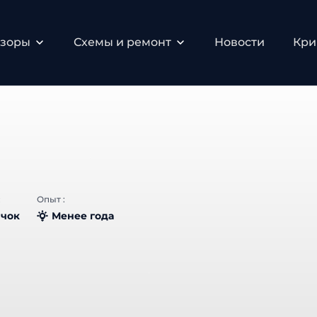
бзоры
Схемы и ремонт
Новости
Кри
:
Опыт :
чок
Менее года