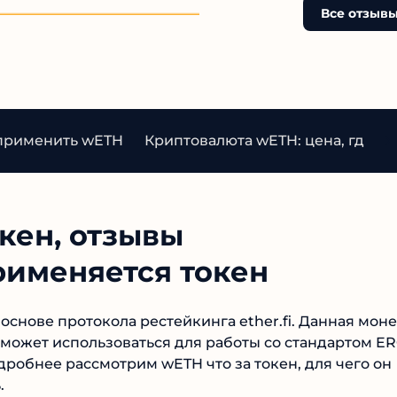
Все отзыв
 применить wETH
Криптовалюта wETH: цена, где ку
окен, отзывы
рименяется токен
снове протокола рестейкинга ether.fi. Данная моне
может использоваться для работы со стандартом ER
одробнее рассмотрим wETH что за токен, для чего он
.