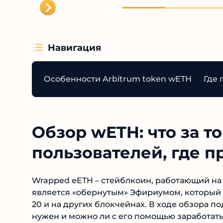
Навигация
Особенности Arbitrum token wETH
Где
Обзор wETH: что за т
пользователей, где п
Wrapped eETH – стейблкоин, работающий на о
является «обернутым» Эфириумом, который 
20 и на других блокчейнах. В ходе обзора п
нужен и можно ли с его помощью заработать