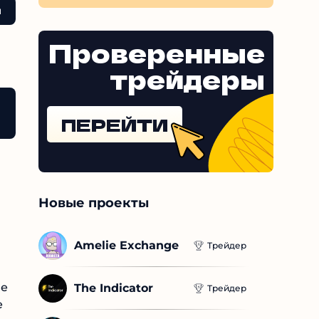
я
а дня!
Проверенные
трейдеры
ПЕРЕЙТИ
Новые проекты
Amelie Exchange
Трейдер
е
The Indicator
Трейдер