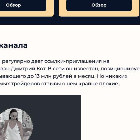
Обзор
Обзор
канала
 регулярно дает ссылки-приглашения на
№1 В РЕЙТИНГЕ
ан Дмитрий Кот. В сети он известен, позиционируе
ывающего до 13 млн рублей в месяц. Но никаких
Samorph
мых трейдеров отзывы о нем крайне плохие.
4.9
Рекомендован
экспертами
Tehnoobzor
: высокий ROI, честная
статистика и сотни довольных
клиентов.