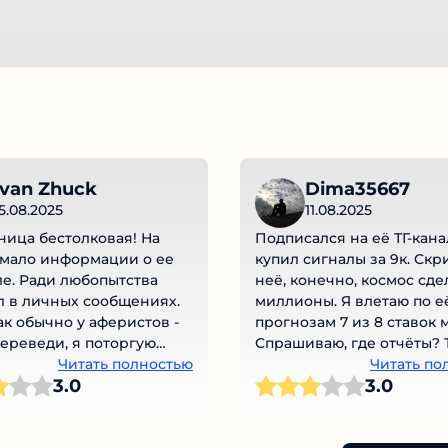
van Zhuck
Dima35667
5.08.2025
11.08.2025
ца бестолковая! На
Подписался на её ТГ-канал
мало информации о ее
купил сигналы за 9к. Скр
е. Ради любопытства
неё, конечно, космос сде
 в личных сообщениях.
миллионы. Я влетаю по е
ак обычно у аферистов -
прогнозам 7 из 8 ставок м
ереведи, я поторгую
Спрашиваю, где отчёты? Т
 прибылью.
Читать полностью
подходит моя стратегия. А
Читать по
3.0
3.0
мне не подходит терять б
канеш! Ещё на рефку в М
гонит, говорит там профит