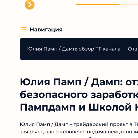
Навигация
Юлия Памп / Дамп: обзор ТГ канала
Отз
Юлия Памп / Дамп: о
безопасного заработ
Пампдамп и Школой 
Юлия Памп / Дамп – трейдерский проект в Те
заявляет, как о человеке, поднявшем депозит 