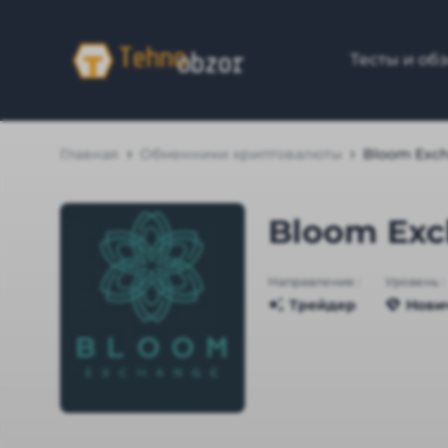
Тесты и об
Главная
Обменники криптовалюты
Bloom Exc
Bloom Ex
Направление :
Уровень :
Трейдер
Нови