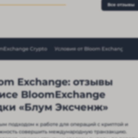
Все отзывы
mExchange Crypto
Условия от Bloom Exchange
О
om Exchange: отзывы
висе BloomExchange
адки «Блум Эксченж»
ым подходом к работе для операций с криптой и
ожность совершить международную транзакцию.