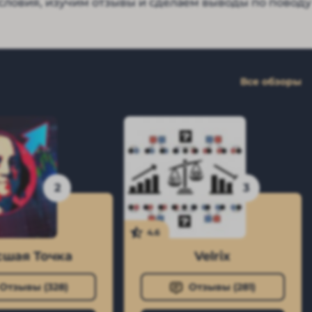
условия, изучим отзывы и сделаем выводы по поводу
Все обзоры
2
3
4.6
шая Точка
Velrix
Отзывы (
328
)
Отзывы (
281
)