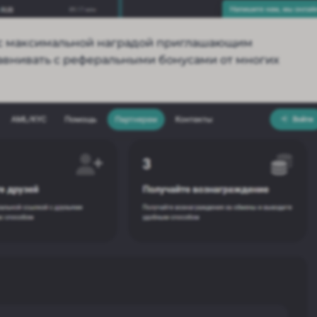
 с максимальной наградой приглашающим
сравнивать с реферальными бонусами от многих