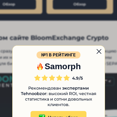
Обзор
Обзор
м сайте BloomExchange Crypto
 сразу встречает возможность провести транзакцию
№1 В РЕЙТИНГЕ
 их на карту российского банка. Также возможны
ля бизнеса и частных лиц по системам SWIFT и SEPA
Samorph
4.9
Рекомендован
экспертами
Tehnoobzor
: высокий ROI, честная
статистика и сотни довольных
клиентов.