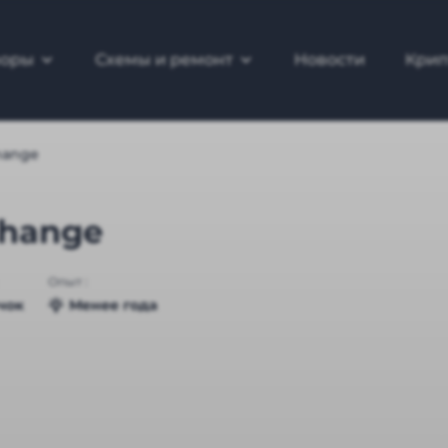
зоры
Схемы и ремонт
Новости
Крип
hange
change
Опыт :
чок
Менее года