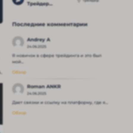
Трейдер
Трейдер...
Последние комментарии
Andrey A
24.06.2025
Я новичок в сфере трейдинга и это был
мой...
.
Обзор
Roman ANKR
24.06.2025
Дает связки и ссылку на платформу, где я...
Обзор