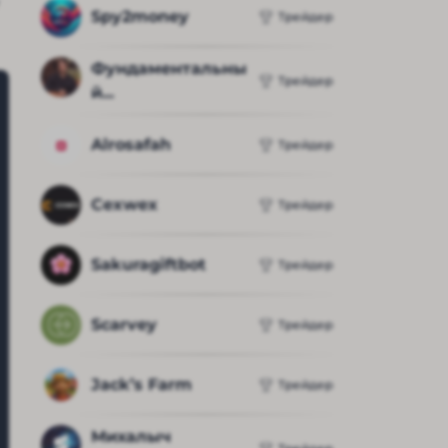
Spy2money
Трейдер
Фундаментальны
Трейдер
й...
Alrosafah
Трейдер
Cexwex
Трейдер
Sakuragiftbot
Трейдер
Scarvey
Трейдер
Jack’s Farm
Трейдер
Михалыч 