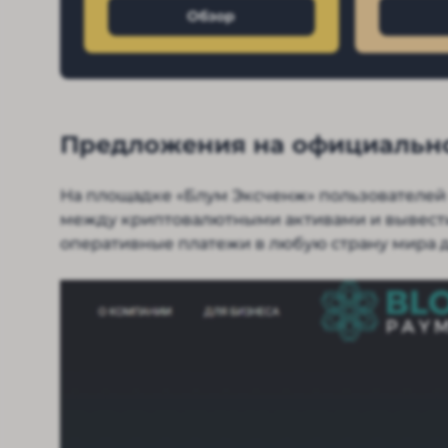
Обзор
Предложения на официально
На площадке «Блум Эксченж» пользователей
между криптовалютными активами и вывести
оперативные платежи в любую страну мира д