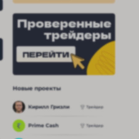
задержку единственные
адекватные.
Проверенные
трейдеры
тзывы об обменнике «Блум Эксченж» от реальных к
ПЕРЕЙТИ
Новые проекты
Кирилл Гризли
Трейдер
Prime Cash
Трейдер