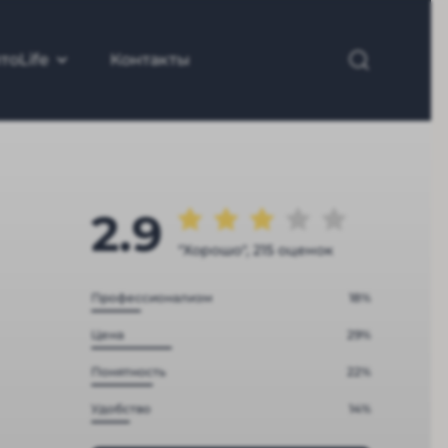
тоLife
Контакты
2.9
"Хорошо", 215 оценок
Профессионализм
18%
Цена
29%
Понятность
22%
Удобство
14%