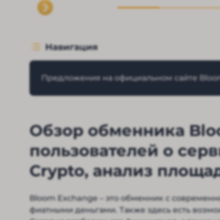
Навигация
Предложения на официальном сайте Bloo
Обзор обменника Blo
пользователей о сер
Crypto, анализ площ
Bloom Exchange – это обменник с современн
фиатными деньгами. Также здесь есть возм