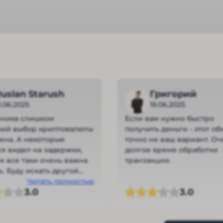
uslan Starush
Григорий
1.06.2025
19.06.2025
нника слишком
Если вам нужно быстро
кий выбор криптовалюты
получить деньги - этот о
ена. А некоторые
точно не ваш вариант. Оч
я видел на задержки,
долгое время обработки
я все таки очень важна
транзакции.
ь. Буду искать другой
Читать полностью
3.0
3.0