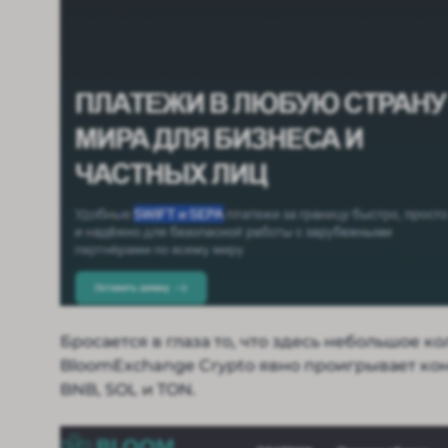
Бросается в глаза то, что здесь небольшое 
BloomExchange Crypto явно проигрывает конк
BNB, SOL и TON.