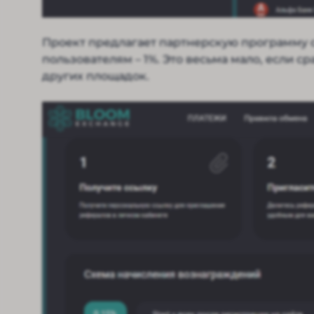
Проект предлагает партнерскую программу
пользователям – 1%. Это весьма мало, если 
других площадок.