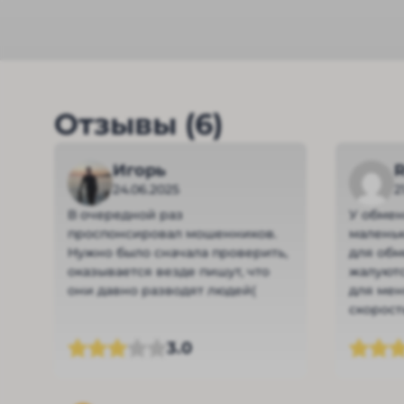
Отзывы (6)
Игорь
R
24.06.2025
2
В очередной раз
У обме
проспонсировал мошенников.
малень
Нужно было сначала проверить,
для обм
оказывается везде пишут, что
жалуютс
они давно разводят людей(
для мен
скорост
сервис.
3.0