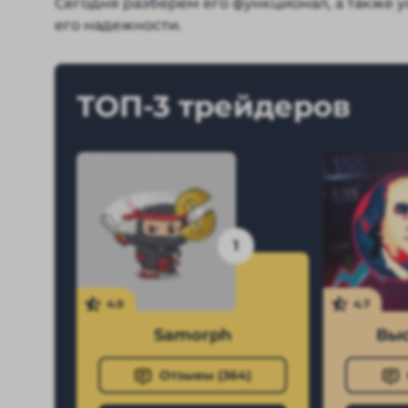
Сегодня разберем его функционал, а также 
его надежности.
ТОП-3 трейдеров
1
4.9
4.7
Samorph
Выс
Отзывы (
364
)