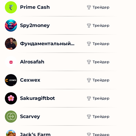
Prime Cash
Трейдер
Spy2money
Трейдер
Фундаментальный...
Трейдер
Alrosafah
Трейдер
Cexwex
Трейдер
Sakuragiftbot
Трейдер
Scarvey
Трейдер
Jack’s Farm
Трейдер