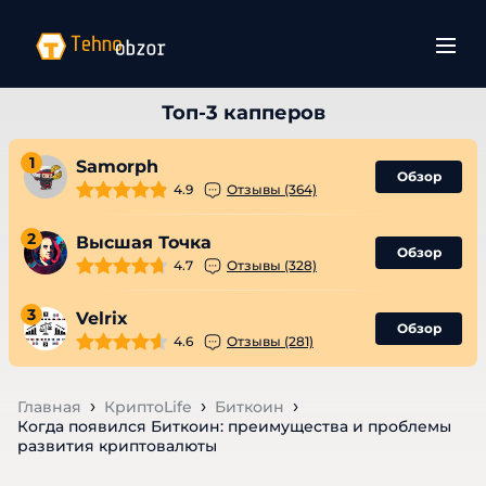
1
Samorph
Обзор
4.9
Отзывы (364)
2
Высшая Точка
Обзор
4.7
Отзывы (328)
3
Velrix
Обзор
4.6
Отзывы (281)
Главная
КриптоLife
Биткоин
Когда появился Биткоин: преимущества и проблемы
развития криптовалюты