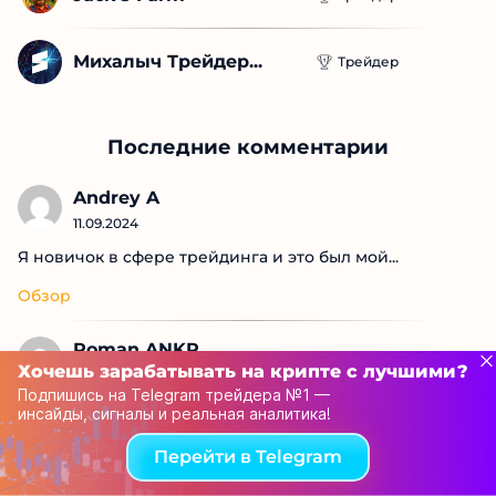
Михалыч Трейдер...
Трейдер
Последние комментарии
Andrey A
11.09.2024
Я новичок в сфере трейдинга и это был мой...
Обзор
Roman ANKR
Хочешь зарабатывать на крипте с лучшими?
11.09.2024
Подпишись на Telegram трейдера №1 —
Дает связки и ссылку на платформу, где я...
инсайды, сигналы и реальная аналитика!
Обзор
Перейти в Telegram