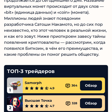
продолжается до сегодняшнего дня. Название
виртуальных монет происходит от двух слов —
«bit» (единица данных) и «coin» (монета).
Миллионы людей знают псевдоним
разработчика Сатоши Накамото, но до сих пор
неизвестно, кто этот человек в реальной жизни,
и как его зовут. Ниже приоткроем завесу тайны
появления криптовалюты — рассмотрим, когда
появился Биткоин, в чём его преимущества, и
какие проблемы он помог решить обществу.
ТОП-3 трейдеров
Samorph
Обзор
364
4.9
1
Высшая Точка
Обзор
328
4.7
2