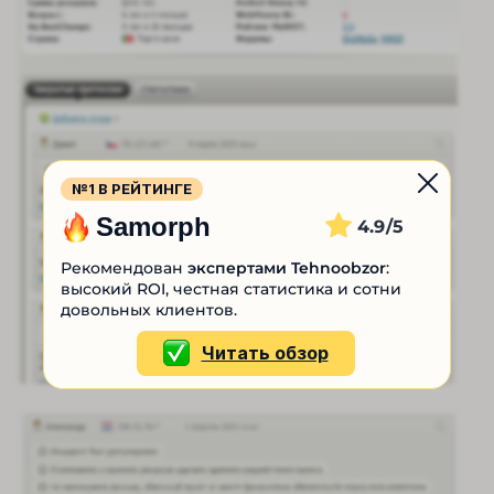
№1 В РЕЙТИНГЕ
Samorph
4.9
Рекомендован
экспертами Tehnoobzor
:
высокий ROI, честная статистика и сотни
довольных клиентов.
Читать обзор