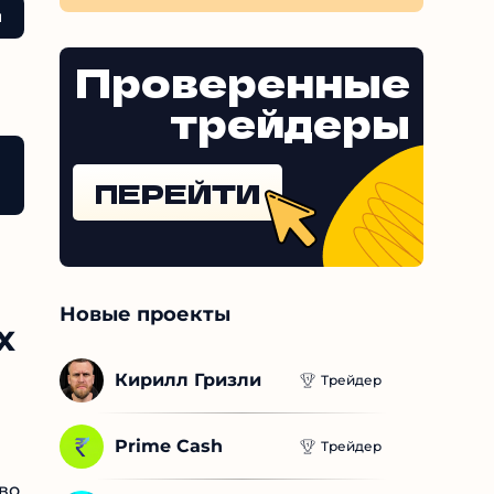
этому подпускают максимально
разочарован.
Проверенные
трейдеры
б игре «Фортуне Ворд Френзи»
Выводы
ПЕРЕЙТИ
Новые проекты
Кирилл Гризли
Трейдер
Prime Cash
Трейдер