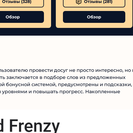
Отзывы (
328
)
Отзывы (
281
)
Обзор
Обзор
№1 В РЕЙТИНГЕ
зователю провести досуг не просто интересно, но 
Samorph
Суть заключается в подборе слов из предложенных
й бонусной системой, предусмотрены и подсказки,
4.9
 уровнями и повышать прогресс. Накопленные
Рекомендован
экспертами
Tehnoobzor
: высокий ROI, честная
статистика и сотни довольных
клиентов.