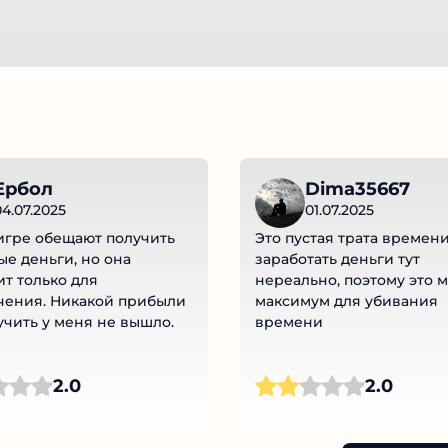
Ербол
Dima35667
4.07.2025
01.07.2025
игре обещают получить
Это пустая трата времени
е деньги, но она
заработать деньги тут
т только для
нереально, поэтому это м
ения. Никакой прибыли
максимум для убивания
учить у меня не вышло.
времени
2.0
2.0