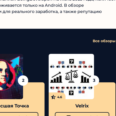
офт поддерживается только на Android. В обзоре
для реального заработка, а также репутацию
Все обзоры
2
3
4.6
шая Точка
Velrix