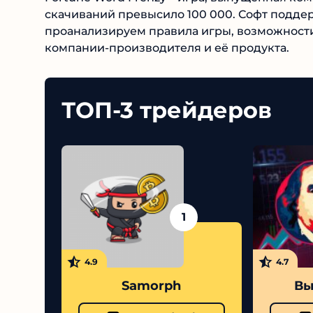
количество скачиваний превысило 100 000. С
проанализируем правила игры, возможности 
компании-производителя и её продукта.
ТОП-3 трейдеров
1
4.9
4.7
Samorph
Выс