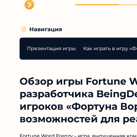
Навигация
Презентация игры
Как играть в игру «
Обзор игры Fortune W
разработчика BeingDe
реальных игроков «Ф
анализ возможностей
Fortune Word Frenzy – игра, выпущенная комп