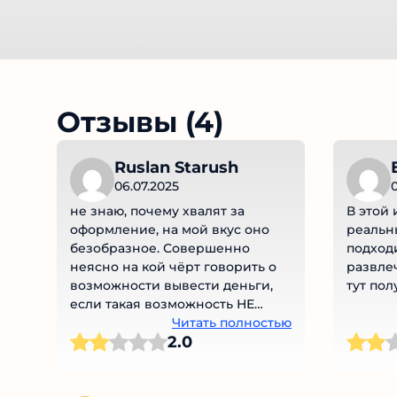
Отзывы (4)
Ruslan Starush
06.07.2025
0
не знаю, почему хвалят за
В этой 
оформление, на мой вкус оно
реальны
безобразное. Совершенно
подходи
неясно на кой чёрт говорить о
развлеч
возможности вывести деньги,
тут пол
если такая возможность НЕ
РАБОТАЕТ. Трата времени и
Читать полностью
2.0
чувства прекрасного.