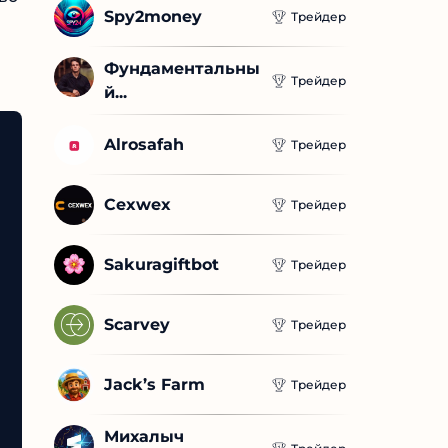
Spy2money
Трейдер
Фундаментальны
Трейдер
й...
Alrosafah
Трейдер
Cexwex
Трейдер
Sakuragiftbot
Трейдер
Scarvey
Трейдер
Jack’s Farm
Трейдер
Михалыч 