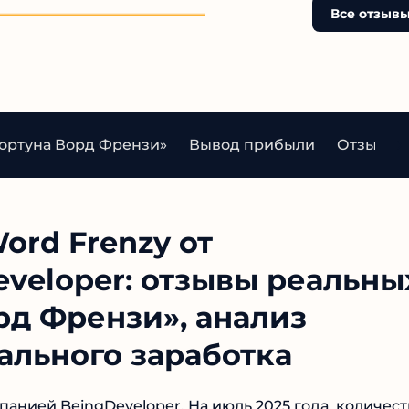
Все отзывы
Фортуна Ворд Френзи»
Вывод прибыли
Отзывы о
ord Frenzy от
veloper: отзывы
ортуна Ворд Френзи»,
 для реального заработка
анией BeingDeveloper. На июль 2025 года,