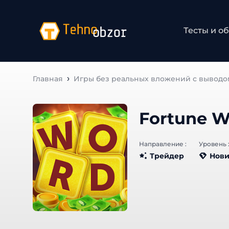
Тесты и об
Главная
Игры без реальных вложений с выводо
Fortune W
Направление :
Уровень :
Трейдер
Нови