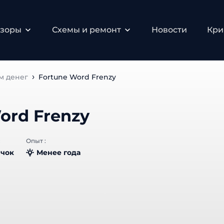
зоры
Схемы и ремонт
Новости
Крип
м денег
Fortune Word Frenzy
ord Frenzy
Опыт :
чок
Менее года