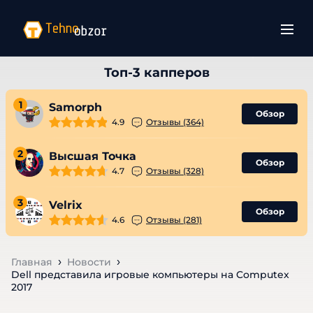
1
Samorph
Обзор
4.9
Отзывы (364)
2
Высшая Точка
Обзор
4.7
Отзывы (328)
3
Velrix
Обзор
4.6
Отзывы (281)
Главная
Новости
Dell представила игровые компьютеры на Computex
2017