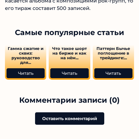
касается альбома с композициями рок-групп, то
его тираж составит 500 записей.
Самые популярные статьи
Гамма сжатие и
Что такое шорт
Паттерн Бычье
сквиз:
на бирже и как
поглощение в
руководство
на нём...
трейдинге:...
для...
Читать
Читать
Читать
Комментарии записи (0)
Оставить комментарий