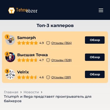
1
Samorph
Обзор
4.9
Отзывы (364)
2
Высшая Точка
Обзор
4.7
Отзывы (328)
3
Velrix
Обзор
4.6
Отзывы (281)
Главная
Новости
Triumph и Rega представят проигрыватель для
байкеров