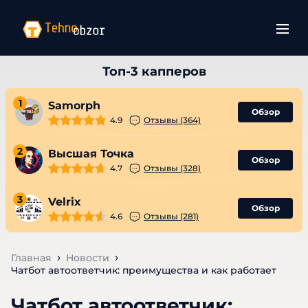
1
Samorph
Обзор
4.9
Отзывы (364)
2
Высшая Точка
Обзор
4.7
Отзывы (328)
3
Velrix
Обзор
4.6
Отзывы (281)
Главная
Новости
Чатбот автоответчик: преимущества и как работает
Чатбот автоответчик: