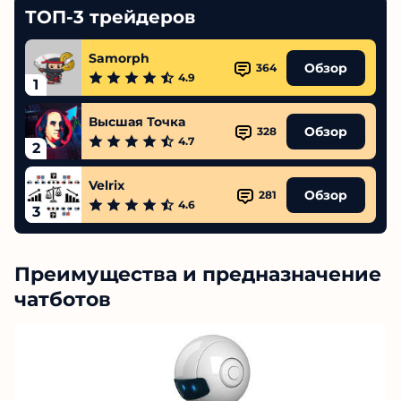
ТОП-3 трейдеров
Samorph
Обзор
364
4.9
1
Высшая Точка
Обзор
328
4.7
2
Velrix
Обзор
281
4.6
3
Преимущества и предназначение
чатботов