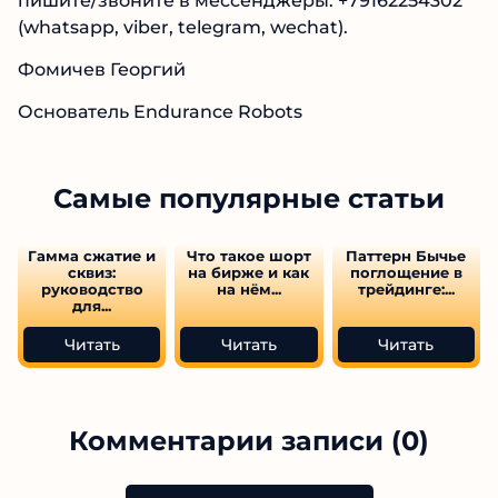
пишите/звоните в мессенджеры: +79162254302
(whatsapp, viber, telegram, wechat).
Фомичев Георгий
Основатель Endurance Robots
Самые популярные статьи
Гамма сжатие и
Что такое шорт
Паттерн Бычье
сквиз:
на бирже и как
поглощение в
руководство
на нём...
трейдинге:...
для...
Читать
Читать
Читать
Комментарии записи (0)