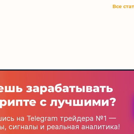
Все ста
ешь зарабатывать
Рейтинг капперов
Связа
крипте с лучшими?
ись на Telegram трейдера №1 —
ники, новости высоких технологий всего мира, а также принципиальн
ы, сигналы и реальная аналитика!