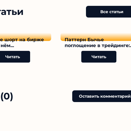
татьи
Все статьи
ое шорт на бирже
Паттерн Бычье
нём...
поглощение в трейдинге:..
Читать
Читать
(0)
Оставить комментарий