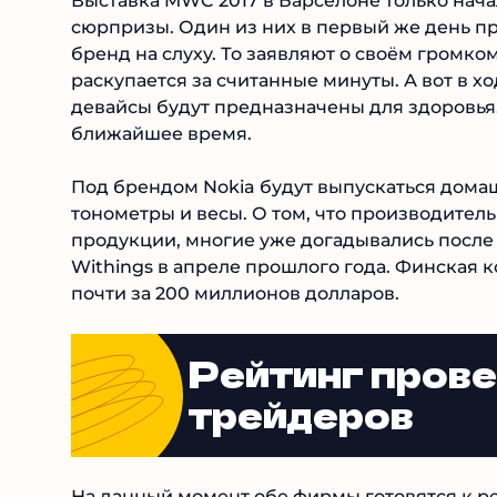
Выставка MWC 2017 в Барселоне только начал
сюрпризы. Один из них в первый же день пр
бренд на слуху. То заявляют о своём громк
раскупается за считанные минуты. А вот в х
девайсы будут предназначены для здоровья.
ближайшее время.
Под брендом Nokia будут выпускаться дома
тонометры и весы. О том, что производите
продукции, многие уже догадывались после
Withings в апреле прошлого года. Финская
почти за 200 миллионов долларов.
Рейтинг пров
трейдеров
На данный момент обе фирмы готовятся к р