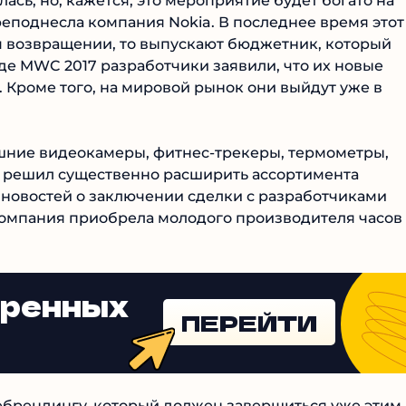
ась, но, кажется, это мероприятие будет богато на
еподнесла компания Nokia. В последнее время этот
ом возвращении, то выпускают бюджетник, который
оде MWC 2017 разработчики заявили, что их новые
 Кроме того, на мировой рынок они выйдут уже в
шние видеокамеры, фитнес-трекеры, термометры,
ль решил существенно расширить ассортимента
 новостей о заключении сделки с разработчиками
 компания приобрела молодого производителя часов
еренных
ПЕРЕЙТИ
ебрендингу, который должен завершиться уже этим