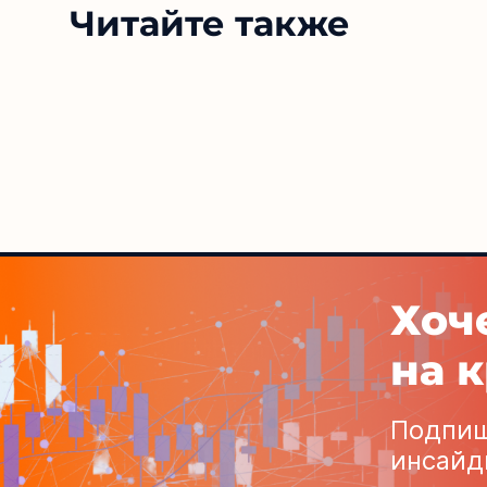
Читайте также
Хоч
на 
Подпиш
© 2013-2025 Tehnoobzor – обзоры новой техники и электро
инсайд
Технообзор обязательная!