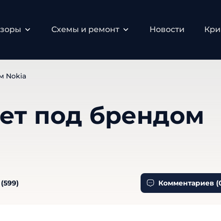
бзоры
Схемы и ремонт
Новости
Кри
м Nokia
дет под брендом
(
599
)
Комментариев (