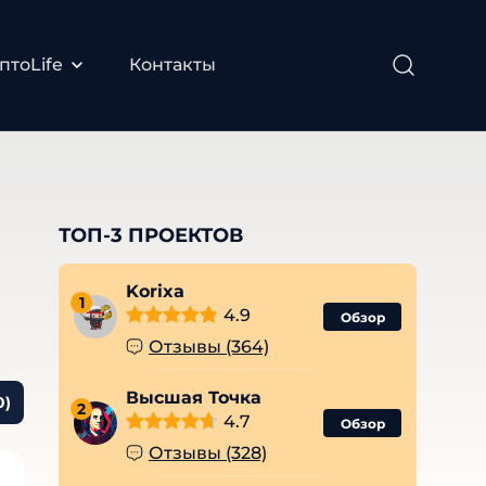
птоLife
Контакты
ТОП-3 ПРОЕКТОВ
Korixa
1
4.9
Обзор
Отзывы (364)
Высшая Точка
0)
2
4.7
Обзор
Отзывы (328)