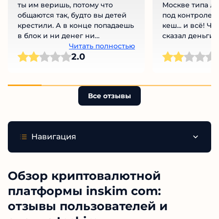
ты им веришь, потому что
Москве типа ле
общаются так, будто вы детей
под контролем.
крестили. А в конце попадаешь
кеш... и всё! Чу
в блок и ни денег ни
сказал деньги 
вымышленного кума нет. Я
Читать полностью
минут. Я стоял 
Ч
2.0
прям разочарован.
чат перестал от
стал на техобс
Какой нахрен B
Развод по стар
Все отзывы
Навигация
Обзор криптовалютной
платформы inskim com:
отзывы пользователей и