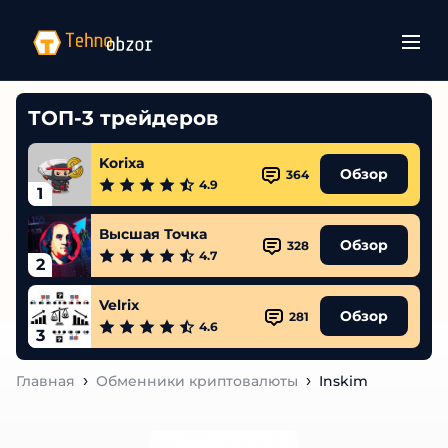
ТОП-3 трейдеров
Korixa
Обзор
364
4.9
1
Высшая Точка
Обзор
328
4.7
2
Velrix
Обзор
281
4.6
3
Главная
Обменники криптовалюты
Inskim