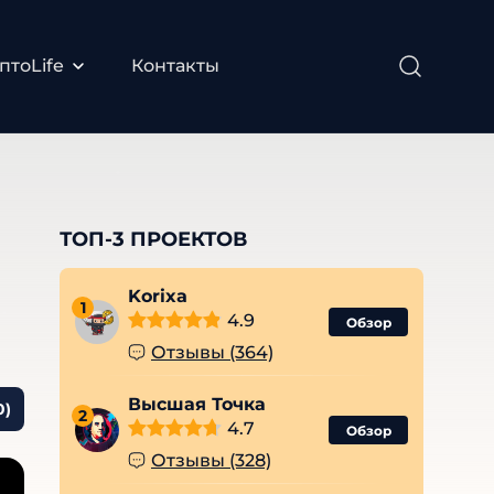
птоLife
Контакты
ТОП-3 ПРОЕКТОВ
Korixa
1
4.9
Обзор
Отзывы (364)
Высшая Точка
0)
2
4.7
Обзор
Отзывы (328)