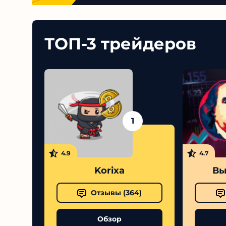
ТОП-3 трейдеров
1
4.9
4.7
Korixa
Вы
Отзывы (
364
)
Обзор