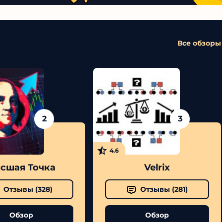
Все обзоры
2
3
4.6
сшая Точка
Velrix
Отзывы (
328
)
Отзывы (
281
)
Обзор
Обзор