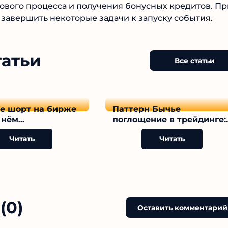
ового процесса и получения бонусных кредитов. Пр
завершить некоторые задачи к запуску события.
татьи
Все статьи
ое шорт на бирже
Паттерн Бычье
нём...
поглощение в трейдинге:..
Читать
Читать
(0)
Оставить комментарий