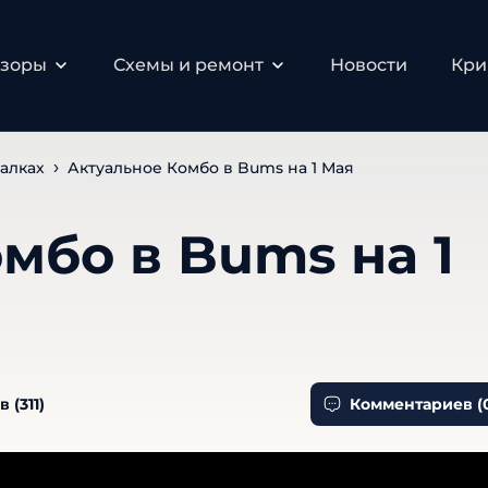
бзоры
Схемы и ремонт
Новости
Кри
алках
Актуальное Комбо в Bums на 1 Мая
мбо в Bums на 1
в (
311
)
Комментариев (