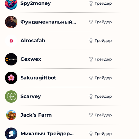
Spy2money
Трейдер
Фундаментальный...
Трейдер
Alrosafah
Трейдер
Cexwex
Трейдер
Sakuragiftbot
Трейдер
Scarvey
Трейдер
Jack’s Farm
Трейдер
Михалыч Трейдер...
Трейдер