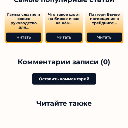
Гамма сжатие и
Что такое шорт
Паттерн Бычье
сквиз:
на бирже и как
поглощение в
руководство
на нём...
трейдинге:...
для...
Читать
Читать
Читать
Комментарии записи (0)
Оставить комментарий
Читайте также