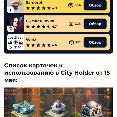
Samorph
Обзор
364
4.9
1
Высшая Точка
Обзор
328
4.7
2
Velrix
Обзор
281
4.6
3
Список карточек к
использованию в City Holder от 15
мая: