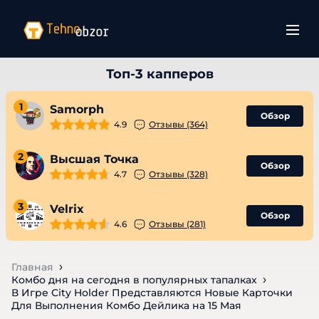
1
Samorph
Обзор
4.9
Отзывы (364)
2
Высшая Точка
Обзор
4.7
Отзывы (328)
3
Velrix
Обзор
4.6
Отзывы (281)
Главная
Комбо дня на сегодня в популярных тапалках
В Игре City Holder Представляются Новые Карточки
Для Выполнения Комбо Дейлика на 15 Мая