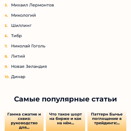
Михаил Лермонтов
Микологий
Шиллинг
Тибр
Николай Гоголь
Литий
Новая Зеландия
Динар
Самые популярные статьи
Гамма сжатие и
Что такое шорт
Паттерн Бычье
сквиз:
на бирже и как
поглощение в
руководство
на нём...
трейдинге:...
для...