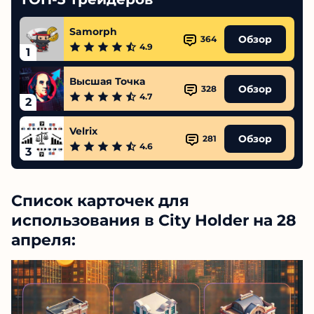
Samorph
Обзор
364
4.9
1
Высшая Точка
Обзор
328
4.7
2
Velrix
Обзор
281
4.6
3
Список карточек для
использования в City Holder на 28
апреля: