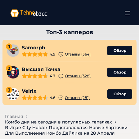
1
Samorph
Обзор
4.9
Отзывы (364)
2
Высшая Точка
Обзор
4.7
Отзывы (328)
3
Velrix
Обзор
4.6
Отзывы (281)
Главная
Комбо дня на сегодня в популярных тапалках
В Игре City Holder Представляются Новые Карточки
Для Выполнения Комбо Дейлика на 28 Апреля