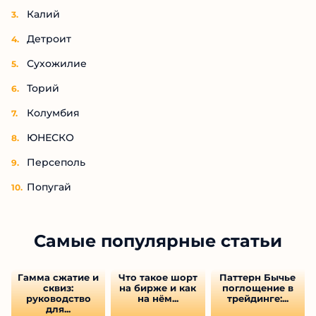
Калий
Детроит
Сухожилие
Торий
Колумбия
ЮНЕСКО
Персеполь
Попугай
Самые популярные статьи
Гамма сжатие и
Что такое шорт
Паттерн Бычье
сквиз:
на бирже и как
поглощение в
руководство
на нём...
трейдинге:...
для...