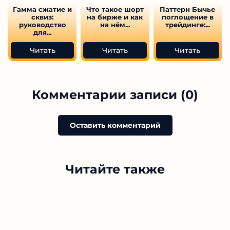
Гамма сжатие и
Что такое шорт
Паттерн Бычье
сквиз:
на бирже и как
поглощение в
руководство
на нём...
трейдинге:...
для...
Читать
Читать
Читать
Комментарии записи (0)
Оставить комментарий
Читайте также