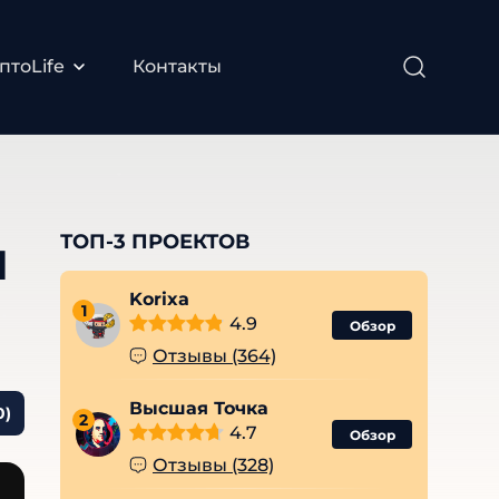
птоLife
Контакты
я
ТОП-3 ПРОЕКТОВ
Korixa
1
4.9
Обзор
Отзывы (364)
Высшая Точка
0)
2
4.7
Обзор
Отзывы (328)