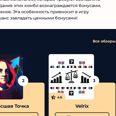
ание этих комбо вознаграждается бонусами,
енов. Эта особенность привносит в игру
шанс завладеть ценными бонусами!
Все обзоры
2
3
4.6
сшая Точка
Velrix