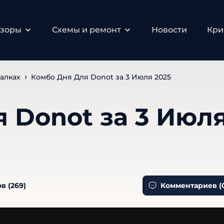
бзоры
Схемы и ремонт
Новости
Кри
алках
Комбо Дня Для Donot за 3 Июля 2025
 Donot за 3 Июл
в (
269
)
Комментариев (