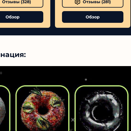
Отзывы (
328
)
Отзывы (
281
)
Обзор
Обзор
нация: