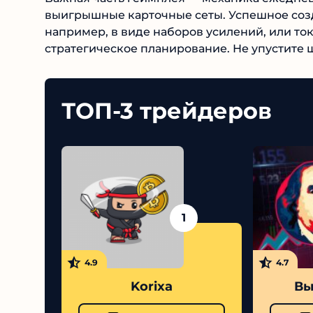
выигрышные карточные сеты. Успешное созд
например, в виде наборов усилений, или ток
стратегическое планирование. Не упустите 
ТОП-3 трейдеров
1
4.9
4.7
Korixa
Вы