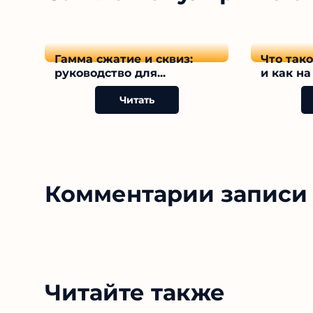
Гамма сжатие и сквиз:
Что так
руководство для...
и как на 
Читать
Комментарии записи 
Читайте также