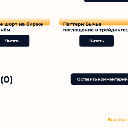
ое шорт на бирже
Паттерн Бычье
нём...
поглощение в трейдинге:..
Читать
Читать
(0)
Оставить комментарий
Все ста