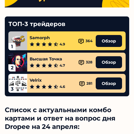
ТОП-3 трейдеров
Samorph
Обзор
364
4.9
1
Высшая Точка
Обзор
328
4.7
2
Velrix
Обзор
281
4.6
3
Список с актуальными комбо
картами и ответ на вопрос дня
Dropee на 24 апреля: