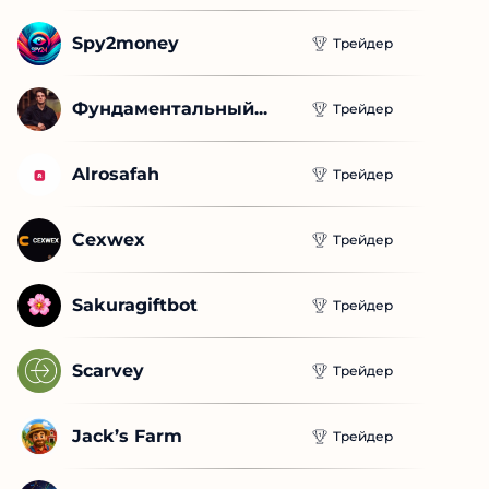
Spy2money
Трейдер
Фундаментальный...
Трейдер
Alrosafah
Трейдер
Cexwex
Трейдер
Sakuragiftbot
Трейдер
Scarvey
Трейдер
Jack’s Farm
Трейдер