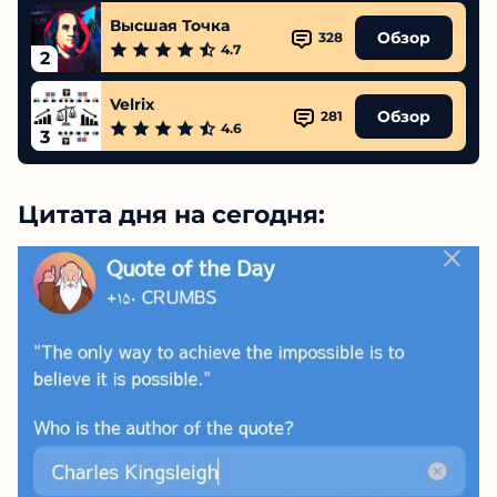
Высшая Точка
Обзор
328
4.7
2
Velrix
Обзор
281
4.6
3
Цитата дня на сегодня: