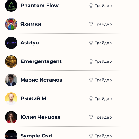
Phantom Flow
Трейдер
Яхимки
Трейдер
Asktyu
Трейдер
Emergentagent
Трейдер
Марис Истамов
Трейдер
Рыжий М
Трейдер
Юлия Ченцова
Трейдер
Symple Osrl
Трейдер