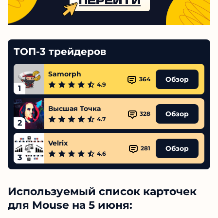
ТОП-3 трейдеров
Samorph
Обзор
364
4.9
1
Высшая Точка
Обзор
328
4.7
2
Velrix
Обзор
281
4.6
3
Используемый список карточек
для Mouse на 5 июня: