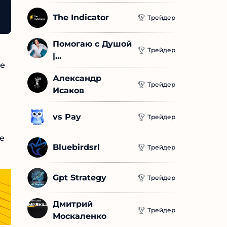
 задания из Mouse?
The Indicator
Трейдер
Помогаю с Душой 
Трейдер
|...
ие
Александр 
Трейдер
Исаков
vs Pay
Трейдер
же
Bluebirdsrl
Трейдер
Gpt Strategy
Трейдер
Дмитрий 
Трейдер
Москаленко