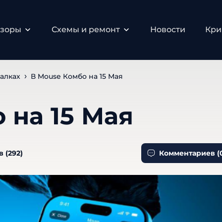
бзоры
Схемы и ремонт
Новости
Кри
алках
В Mouse Комбо на 15 Мая
 на 15 Мая
 (
292
)
Комментариев (