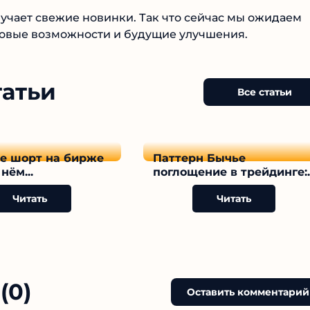
учает свежие новинки. Так что сейчас мы ожидаем
новые возможности и будущие улучшения.
татьи
Все статьи
ое шорт на бирже
Паттерн Бычье
нём...
поглощение в трейдинге:..
Читать
Читать
(0)
Оставить комментарий