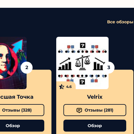
Все обзоры
2
3
4.6
сшая Точка
Velrix
Отзывы (
328
)
Отзывы (
281
)
Обзор
Обзор