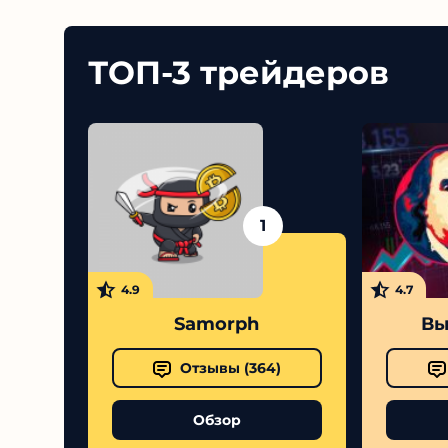
ТОП-3 трейдеров
1
4.9
4.7
Samorph
Вы
Отзывы (
364
)
Обзор