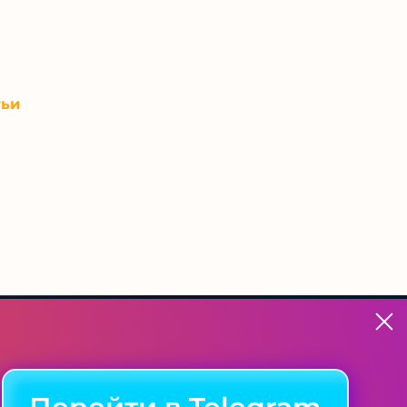
тьи
ться с нами