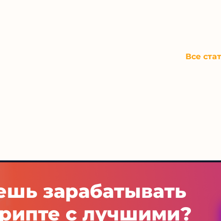
Все ста
ешь зарабатывать
Рейтинг капперов
Связа
крипте с лучшими?