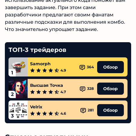
использование актуального кода поможет вам
завершить задание. При этом сами
разработчики предлагают своим фанатам
различные подсказки для выполнения комбо.
Что значительно упрощает задание.
ТОП-3 трейдеров
Samorph
Обзор
364
4.9
1
Высшая Точка
Обзор
328
4.7
2
Velrix
Обзор
281
4.6
3