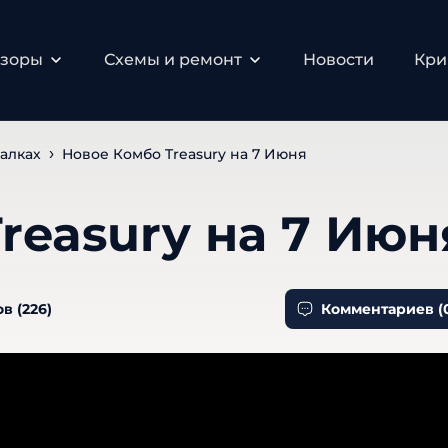
бзоры
Схемы и ремонт
Новости
Кри
алках
Новое Комбо Treasury на 7 Июня
reasury на 7 Июн
в (
226
)
Комментариев (