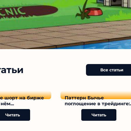
татьи
Все статьи
ое шорт на бирже
Паттерн Бычье
нём...
поглощение в трейдинге:..
Читать
Читать