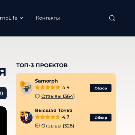
птоLife
Контакты
я
ТОП-3 ПРОЕКТОВ
Samorph
1
4.9
Обзор
0)
Отзывы (364)
Высшая Точка
2
4.7
Обзор
Отзывы (328)