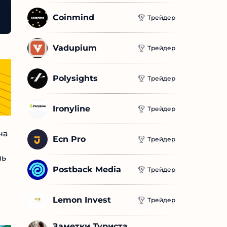
Coinmind
Трейдер
Vadupium
Трейдер
Polysights
Трейдер
Ironyline
Трейдер
на
Ecn Pro
Трейдер
нь
Postback Media
Трейдер
Lemon Invest
Трейдер
Заметки Туриста 